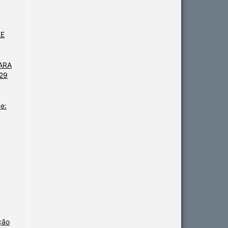
KE
ARA
 29
e:
ção