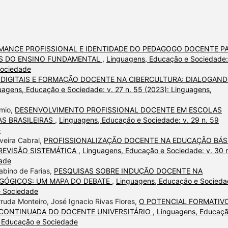
MANCE PROFISSIONAL E IDENTIDADE DO PEDAGOGO DOCENTE P
IS DO ENSINO FUNDAMENTAL
,
Linguagens, Educação e Sociedade:
Sociedade
DIGITAIS E FORMAÇÃO DOCENTE NA CIBERCULTURA: DIALOGAN
uagens, Educação e Sociedade: v. 27 n. 55 (2023): Linguagens,
omio,
DESENVOLVIMENTO PROFISSIONAL DOCENTE EM ESCOLAS
AS BRASILEIRAS
,
Linguagens, Educação e Sociedade: v. 29 n. 59
e
veira Cabral,
PROFISSIONALIZAÇÃO DOCENTE NA EDUCAÇÃO BÁS
REVISÃO SISTEMÁTICA
,
Linguagens, Educação e Sociedade: v. 30 
dade
Sabino de Farias,
PESQUISAS SOBRE INDUÇÃO DOCENTE NA
GÓGICOS: UM MAPA DO DEBATE
,
Linguagens, Educação e Socieda
e Sociedade
ruda Monteiro, José Ignacio Rivas Flores,
O POTENCIAL FORMATIV
 CONTINUADA DO DOCENTE UNIVERSITÁRIO
,
Linguagens, Educaçã
, Educação e Sociedade