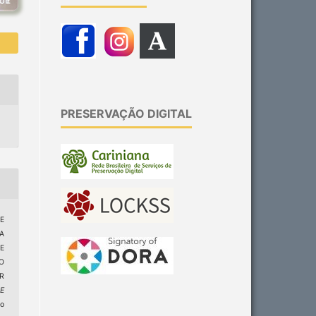
PRESERVAÇÃO DIGITAL
E
A
E
O
R
 E
do