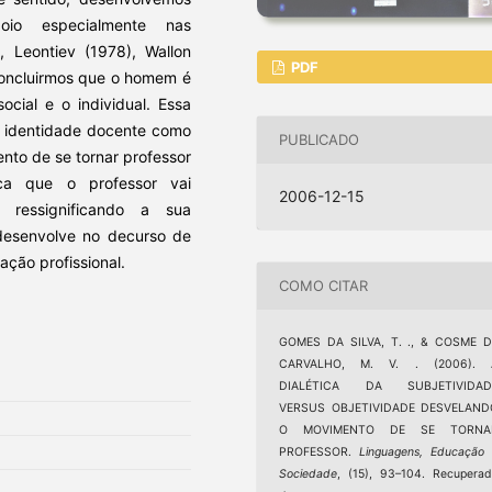
oio especialmente nas
, Leontiev (1978), Wallon
PDF
 concluirmos que o homem é
ocial e o individual. Essa
 identidade docente como
PUBLICADO
nto de se tornar professor
fica que o professor vai
2006-12-15
e ressignificando a sua
 desenvolve no decurso de
ação profissional.
COMO CITAR
GOMES DA SILVA, T. ., & COSME D
CARVALHO, M. V. . (2006). 
DIALÉTICA DA SUBJETIVIDAD
VERSUS OBJETIVIDADE DESVELAND
O MOVIMENTO DE SE TORNA
PROFESSOR.
Linguagens, Educação
Sociedade
, (15), 93–104. Recupera