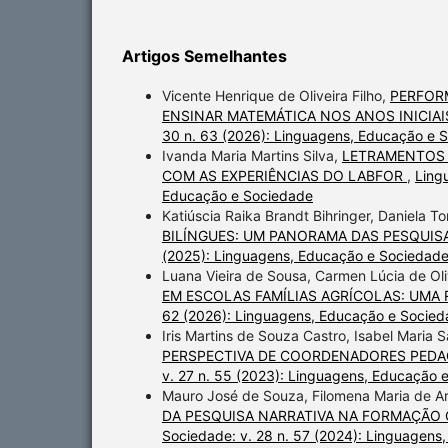
Artigos Semelhantes
Vicente Henrique de Oliveira Filho,
PERFOR
ENSINAR MATEMÁTICA NOS ANOS INICIA
30 n. 63 (2026): Linguagens, Educação e 
Ivanda Maria Martins Silva,
LETRAMENTOS 
COM AS EXPERIÊNCIAS DO LABFOR
,
Ling
Educação e Sociedade
Katiúscia Raika Brandt Bihringer, Daniela T
BILÍNGUES: UM PANORAMA DAS PESQUIS
(2025): Linguagens, Educação e Sociedad
Luana Vieira de Sousa, Carmen Lúcia de Oli
EM ESCOLAS FAMÍLIAS AGRÍCOLAS: UMA 
62 (2026): Linguagens, Educação e Socie
Iris Martins de Souza Castro, Isabel Maria 
PERSPECTIVA DE COORDENADORES PEDA
v. 27 n. 55 (2023): Linguagens, Educação 
Mauro José de Souza, Filomena Maria de Ar
DA PESQUISA NARRATIVA NA FORMAÇÃO
Sociedade: v. 28 n. 57 (2024): Linguagens