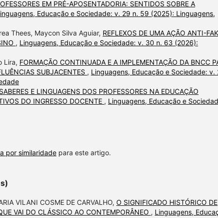
OFESSORES EM PRÉ-APOSENTADORIA: SENTIDOS SOBRE A
inguagens, Educação e Sociedade: v. 29 n. 59 (2025): Linguagens,
drea Thees, Maycon Silva Aguiar,
REFLEXOS DE UMA AÇÃO ANTI-FA
SINO
,
Linguagens, Educação e Sociedade: v. 30 n. 63 (2026):
o Lira,
FORMAÇÃO CONTINUADA E A IMPLEMENTAÇÃO DA BNCC P
NFLUÊNCIAS SUBJACENTES
,
Linguagens, Educação e Sociedade: v.
iedade
SABERES E LINGUAGENS DOS PROFESSORES NA EDUCAÇÃO
ETIVOS DO INGRESSO DOCENTE
,
Linguagens, Educação e Sociedad
a por similaridade
para este artigo.
es)
ARIA VILANI COSME DE CARVALHO,
O SIGNIFICADO HISTÓRICO DE
 QUE VAI DO CLÁSSICO AO CONTEMPORÂNEO
,
Linguagens, Educa