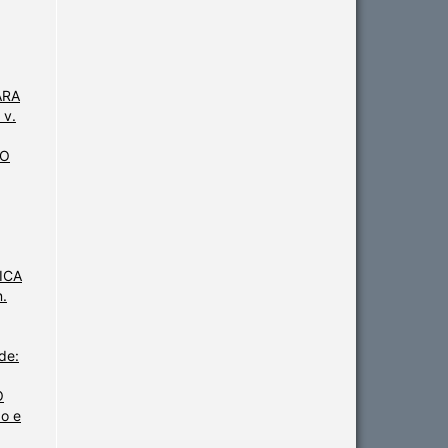
ARA
 v.
DO
ICA
n.
de:
O
o e