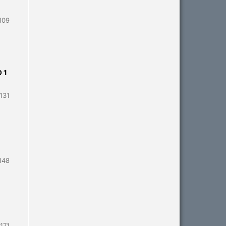
109
 1
131
148
171