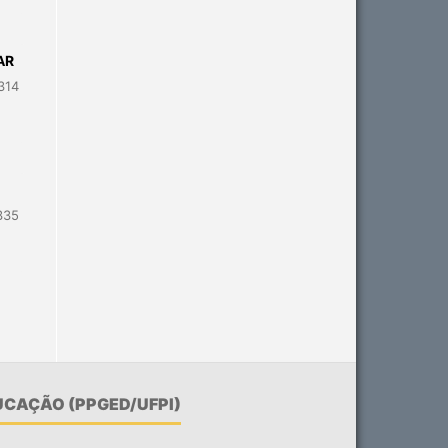
AR
314
335
CAÇÃO (PPGED/UFPI)