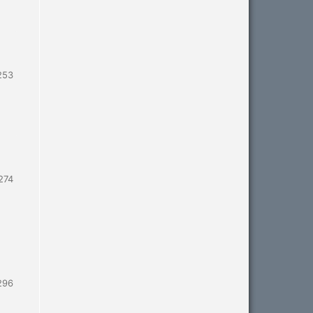
253
274
296