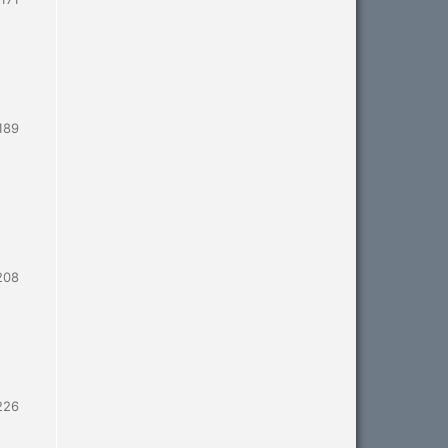
189
208
226