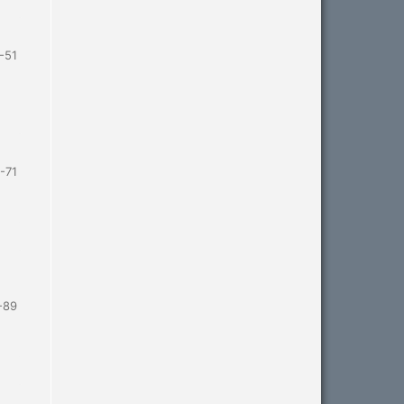
-51
-71
-89