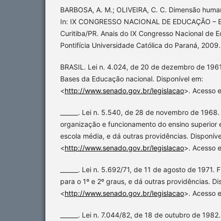
BARBOSA, A. M.; OLIVEIRA, C. C. Dimensão huma
In: IX CONGRESSO NACIONAL DE EDUCAÇÃO – E
Curitiba/PR. Anais do IX Congresso Nacional de E
Pontifícia Universidade Católica do Paraná, 2009
BRASIL. Lei n. 4.024, de 20 de dezembro de 1961.
Bases da Educação nacional. Disponível em:
<
http://www.senado.gov.br/legislacao
>. Acesso e
______. Lei n. 5.540, de 28 de novembro de 1968.
organização e funcionamento do ensino superior 
escola média, e dá outras providências. Disponíve
<
http://www.senado.gov.br/legislacao
>. Acesso e
______. Lei n. 5.692/71, de 11 de agosto de 1971. F
para o 1º e 2º graus, e dá outras providências. Di
<
http://www.senado.gov.br/legislacao
>. Acesso e
______. Lei n. 7.044/82, de 18 de outubro de 1982. 