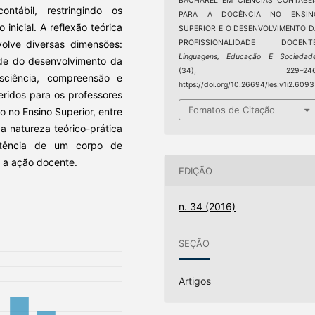
BACHAREL EM CIÊNCIAS CONTÁBEI
ntábil, restringindo os
PARA A DOCÊNCIA NO ENSIN
inicial. A reflexão teórica
SUPERIOR E O DESENVOLVIMENTO D
PROFISSIONALIDADE DOCENTE
olve diversas dimensões:
Linguagens, Educação E Sociedad
dade do desenvolvimento da
(34), 229–246
sciência, compreensão e
https://doi.org/10.26694/les.v1i2.6093
eridos para os professores
Fomatos de Citação
o no Ensino Superior, entre
a natureza teórico-prática
stência de um corpo de
 a ação docente.
EDIÇÃO
n. 34 (2016)
SEÇÃO
Artigos