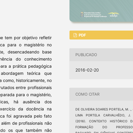
PDF
e tem por objetivo refletir
ca para o magistério no
nte, desencadeando base
PUBLICADO
inência do conhecimento
para a prática pedagógica
2016-02-20
 abordagem teórica que
la como, historicamente, no
utados entre profissionais
COMO CITAR
eparada para o magistério,
cas, há ausência dos
xercício da docência na
DE OLIVEIRA SOARES PORTELA, M. .,
LIMA PORTELA CARVALHÊDO, J. 
ca foi agravada pelo fato
(2016). CONTEXTO HISTÓRICO D
além de profissionais não
FORMAÇÃO DO PROFESSO
sando os que também não