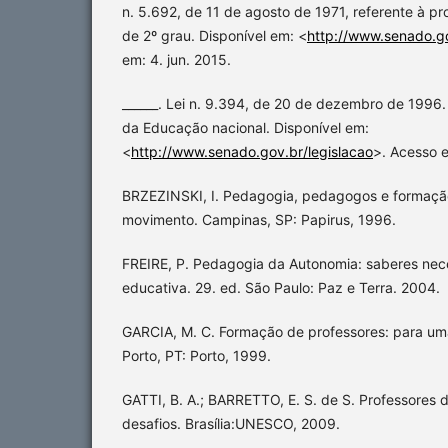
n. 5.692, de 11 de agosto de 1971, referente à pr
de 2º grau. Disponível em: <
http://www.senado.go
em: 4. jun. 2015.
______. Lei n. 9.394, de 20 de dezembro de 1996. 
da Educação nacional. Disponível em:
<
http://www.senado.gov.br/legislacao
>. Acesso e
BRZEZINSKI, I. Pedagogia, pedagogos e formação
movimento. Campinas, SP: Papirus, 1996.
FREIRE, P. Pedagogia da Autonomia: saberes nece
educativa. 29. ed. São Paulo: Paz e Terra. 2004.
GARCIA, M. C. Formação de professores: para u
Porto, PT: Porto, 1999.
GATTI, B. A.; BARRETTO, E. S. de S. Professores d
desafios. Brasília:UNESCO, 2009.