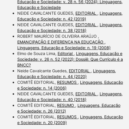
Educação e Sociedade: v. 28 n. 56 (2024): Linguagens,
Educação e Sociedade
NEIDE CAVALCANTE GUEDES,
EDITORIAL
,
Linguagens,
Educação e Sociedade: n. 42 (2019)
NEIDE CAVALCANTE GUEDES,
EDITORIAL
,
Linguagens,
Educação e Sociedade: n. 38 (2018)
ROBERT MAURÍCIO DE OLIVEIRA ARAÚJO ,
EMANCIPAÇÃO E DIFERENÇA NA EDUCAÇÃO
,
Linguagens, Educação e Sociedade: n. 19 (2008)
Elmo de Souza Lima,
Editorial
,
Linguagens, Educação e
Sociedade: v. 26 n. 52 (2022): Dossiê: Que Currículo é a
BNCC?
Neide Cavalcante Guedes,
EDITORIAL
,
Linguagens,
Educação e Sociedade: n. 44 (2020)
COMITÊ EDITORIAL,
RESUMOS
,
Linguagens, Educação
e Sociedade: n. 14 (2006)
NEIDE CAVALCANTE GUEDES,
EDITORIAL
,
Linguagens,
Educação e Sociedade: n. 40 (2018)
COMITÊ EDITORIAL,
RESUMO
,
Linguagens, Educação
e Sociedade: n. 26 (2012)
COMITÊ EDITORIAL,
RESUMOS
,
Linguagens, Educação
e Sociedade: n. 20 (2009)