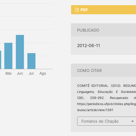
PDF
PUBLICADO
2012-06-11
COMO CITAR
COMITÊ EDITORIAL. (2012). RESUMO
Linguagens, Educação E Sociedad
(26), 239–292. Recuperado d
https://periodicos.ufpi.br/index.php/lin
dusoc/article/view/1391
Fomatos de Citação