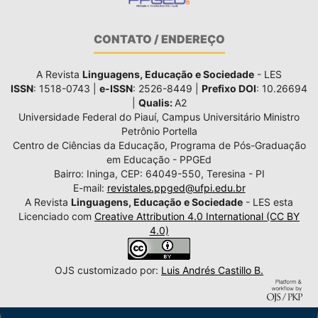
CONTATO / ENDEREÇO
A Revista
Linguagens, Educação e Sociedade
- LES
ISSN
: 1518-0743 |
e-ISSN
: 2526-8449 |
Prefixo DOI
: 10.26694
|
Qualis:
A2
Universidade Federal do Piauí, Campus Universitário Ministro
Petrônio Portella
Centro de Ciências da Educação, Programa de Pós-Graduação
em Educação - PPGEd
Bairro: Ininga, CEP: 64049-550, Teresina - PI
E-mail:
revistales.ppged@ufpi.edu.br
A Revista
Linguagens, Educação e Sociedade
- LES esta
Licenciado com
Creative Attribution 4.0 International (CC BY
4.0)
OJS customizado por:
Luis Andrés Castillo B.