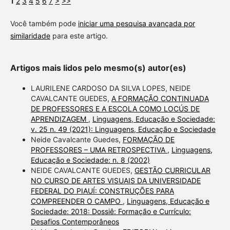
1
2
3
4
5
6
7
>
>>
Você também pode
iniciar uma pesquisa avançada por
similaridade
para este artigo.
Artigos mais lidos pelo mesmo(s) autor(es)
LAURILENE CARDOSO DA SILVA LOPES, NEIDE
CAVALCANTE GUEDES,
A FORMAÇÃO CONTINUADA
DE PROFESSORES E A ESCOLA COMO LOCÚS DE
APRENDIZAGEM
,
Linguagens, Educação e Sociedade:
v. 25 n. 49 (2021): Linguagens, Educação e Sociedade
Neide Cavalcante Guedes,
FORMAÇÃO DE
PROFESSORES – UMA RETROSPECTIVA
,
Linguagens,
Educação e Sociedade: n. 8 (2002)
NEIDE CAVALCANTE GUEDES,
GESTÃO CURRICULAR
NO CURSO DE ARTES VISUAIS DA UNIVERSIDADE
FEDERAL DO PIAUÍ: CONSTRUÇÕES PARA
COMPREENDER O CAMPO
,
Linguagens, Educação e
Sociedade: 2018: Dossiê: Formação e Currículo:
Desafios Contemporâneos