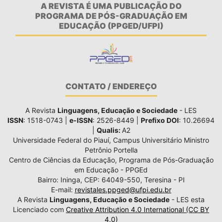
A REVISTA É UMA PUBLICAÇÃO DO
PROGRAMA DE PÓS-GRADUAÇÃO EM
EDUCAÇÃO (PPGED/UFPI)
CONTATO / ENDEREÇO
A Revista
Linguagens, Educação e Sociedade
- LES
ISSN
: 1518-0743 |
e-ISSN
: 2526-8449 |
Prefixo DOI
: 10.26694
|
Qualis:
A2
Universidade Federal do Piauí, Campus Universitário Ministro
Petrônio Portella
Centro de Ciências da Educação, Programa de Pós-Graduação
em Educação - PPGEd
Bairro: Ininga, CEP: 64049-550, Teresina - PI
E-mail:
revistales.ppged@ufpi.edu.br
A Revista
Linguagens, Educação e Sociedade
- LES esta
Licenciado com
Creative Attribution 4.0 International (CC BY
4.0)