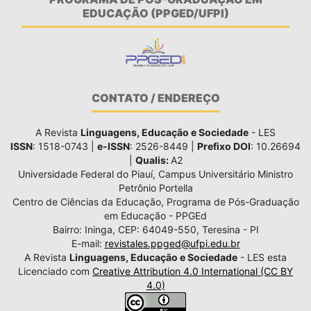
EDUCAÇÃO (PPGED/UFPI)
CONTATO / ENDEREÇO
A Revista
Linguagens, Educação e Sociedade
- LES
ISSN
: 1518-0743 |
e-ISSN
: 2526-8449 |
Prefixo DOI
: 10.26694
|
Qualis:
A2
Universidade Federal do Piauí, Campus Universitário Ministro
Petrônio Portella
Centro de Ciências da Educação, Programa de Pós-Graduação
em Educação - PPGEd
Bairro: Ininga, CEP: 64049-550, Teresina - PI
E-mail:
revistales.ppged@ufpi.edu.br
A Revista
Linguagens, Educação e Sociedade
- LES esta
Licenciado com
Creative Attribution 4.0 International (CC BY
4.0)