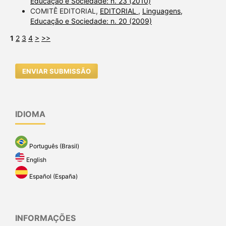
Educação e Sociedade: n. 23 (2010)
COMITÊ EDITORIAL,
EDITORIAL
,
Linguagens,
Educação e Sociedade: n. 20 (2009)
1
2
3
4
>
>>
ENVIAR SUBMISSÃO
IDIOMA
Português (Brasil)
English
Español (España)
INFORMAÇÕES