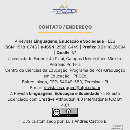
CONTATO / ENDEREÇO
A Revista
Linguagens, Educação e Sociedade
- LES
ISSN
: 1518-0743 |
e-ISSN
: 2526-8449 |
Prefixo DOI
: 10.26694
|
Qualis:
A2
Universidade Federal do Piauí, Campus Universitário Ministro
Petrônio Portella
Centro de Ciências da Educação, Programa de Pós-Graduação
em Educação - PPGEd
Bairro: Ininga, CEP: 64049-550, Teresina - PI
E-mail:
revistales.ppged@ufpi.edu.br
A Revista
Linguagens, Educação e Sociedade
- LES esta
Licenciado com
Creative Attribution 4.0 International (CC BY
4.0)
OJS customizado por:
Luis Andrés Castillo B.