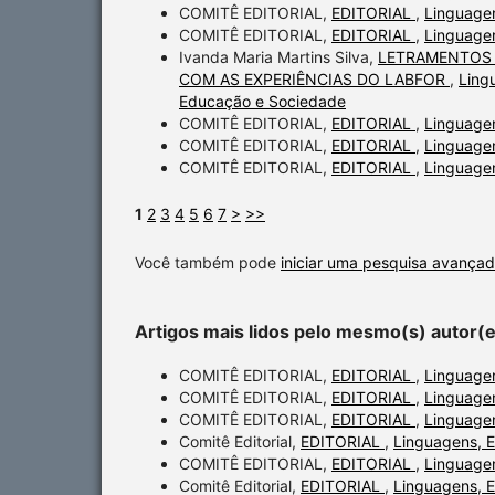
COMITÊ EDITORIAL,
EDITORIAL
,
Linguagen
COMITÊ EDITORIAL,
EDITORIAL
,
Linguagen
Ivanda Maria Martins Silva,
LETRAMENTOS 
COM AS EXPERIÊNCIAS DO LABFOR
,
Ling
Educação e Sociedade
COMITÊ EDITORIAL,
EDITORIAL
,
Linguagen
COMITÊ EDITORIAL,
EDITORIAL
,
Linguagen
COMITÊ EDITORIAL,
EDITORIAL
,
Linguagen
1
2
3
4
5
6
7
>
>>
Você também pode
iniciar uma pesquisa avançad
Artigos mais lidos pelo mesmo(s) autor(
COMITÊ EDITORIAL,
EDITORIAL
,
Linguagen
COMITÊ EDITORIAL,
EDITORIAL
,
Linguagen
COMITÊ EDITORIAL,
EDITORIAL
,
Linguagen
Comitê Editorial,
EDITORIAL
,
Linguagens, E
COMITÊ EDITORIAL,
EDITORIAL
,
Linguagen
Comitê Editorial,
EDITORIAL
,
Linguagens, E