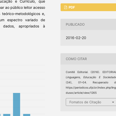
cação e Currículo, que
PDF
ar ao público leitor acesso
 teórico-metodológicos e,
um espectro variado de
PUBLICADO
e dados, apropriados à
2016-02-20
COMO CITAR
Comitê Editorial. (2016). EDITORIA
Linguagens, Educação E Sociedad
(34), 01–04. Recuperado d
https://periodicos.ufpi.br/index.php/lin
dusoc/article/view/1265
Fomatos de Citação