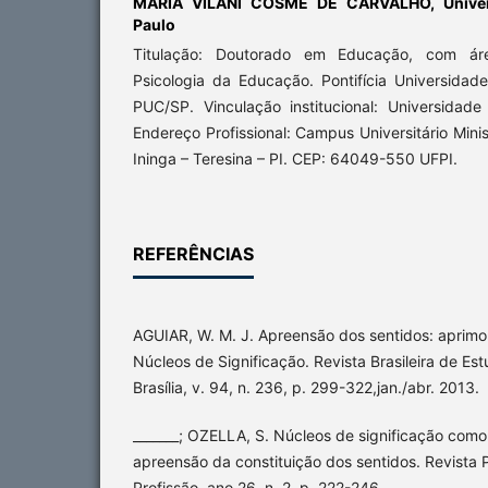
MARIA VILANI COSME DE CARVALHO,
Unive
Paulo
Titulação: Doutorado em Educação, com á
Psicologia da Educação. Pontifícia Universidad
PUC/SP. Vinculação institucional: Universidade
Endereço Profissional: Campus Universitário Minist
Ininga – Teresina – PI. CEP: 64049-550 UFPI.
REFERÊNCIAS
AGUIAR, W. M. J. Apreensão dos sentidos: aprim
Núcleos de Significação. Revista Brasileira de E
Brasília, v. 94, n. 236, p. 299-322,jan./abr. 2013.
_______; OZELLA, S. Núcleos de significação como
apreensão da constituição dos sentidos. Revista P
Profissão, ano 26, n. 2, p. 222-246.