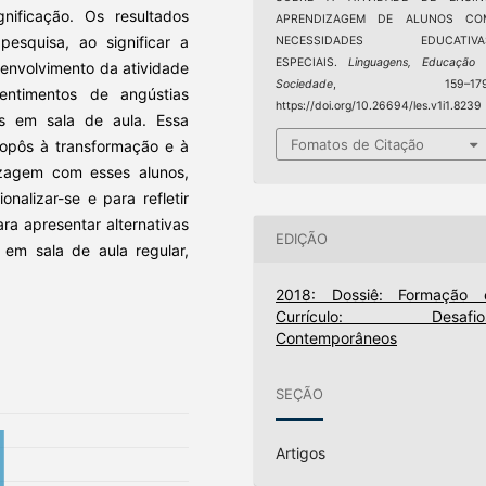
nificação. Os resultados
APRENDIZAGEM DE ALUNOS CO
pesquisa, ao significar a
NECESSIDADES EDUCATIVA
ESPECIAIS.
Linguagens, Educação 
senvolvimento da atividade
Sociedade
, 159–179
entimentos de angústias
https://doi.org/10.26694/les.v1i1.8239
s em sala de aula. Essa
Fomatos de Citação
ropôs à transformação e à
izagem com esses alunos,
nalizar-se e para refletir
ara apresentar alternativas
EDIÇÃO
em sala de aula regular,
2018: Dossiê: Formação 
Currículo: Desafio
Contemporâneos
SEÇÃO
Artigos