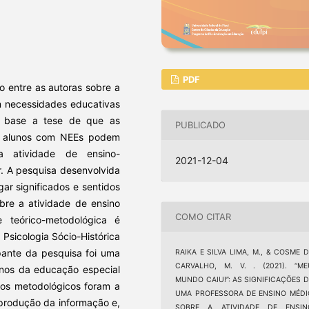
PDF
o entre as autoras sobre a
m necessidades educativas
or base a tese de que as
PUBLICADO
m alunos com NEEs podem
a atividade de ensino-
2021-12-04
r. A pesquisa desenvolvida
igar significados e sentidos
bre a atividade de ensino
COMO CITAR
teórico-metodológica é
 Psicologia Sócio-Histórica
ipante da pesquisa foi uma
RAIKA E SILVA LIMA, M., & COSME 
CARVALHO, M. V. . (2021). “ME
unos da educação especial
MUNDO CAIU!”: AS SIGNIFICAÇÕES D
tos metodológicos foram a
UMA PROFESSORA DE ENSINO MÉDI
a produção da informação e,
SOBRE A ATIVIDADE DE ENSIN