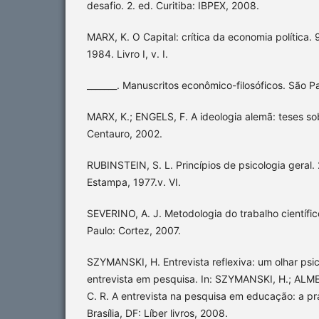
desafio. 2. ed. Curitiba: IBPEX, 2008.
MARX, K. O Capital: crítica da economia política. 9
1984. Livro I, v. I.
_______. Manuscritos econômico-filosóficos. São P
MARX, K.; ENGELS, F. A ideologia alemã: teses so
Centauro, 2002.
RUBINSTEIN, S. L. Princípios de psicologia geral. 2
Estampa, 1977.v. VI.
SEVERINO, A. J. Metodologia do trabalho científico
Paulo: Cortez, 2007.
SZYMANSKI, H. Entrevista reflexiva: um olhar psi
entrevista em pesquisa. In: SZYMANSKI, H.; ALME
C. R. A entrevista na pesquisa em educação: a prát
Brasília, DF: Líber livros, 2008.