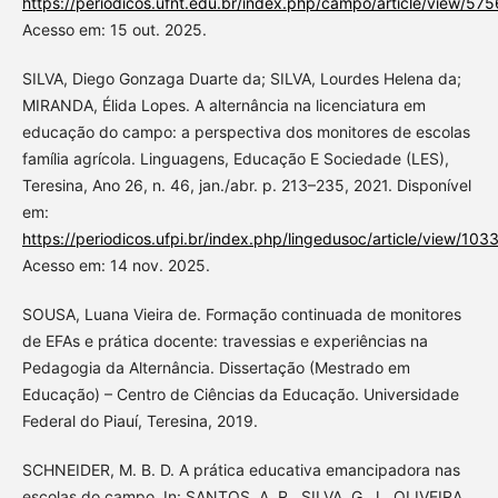
https://periodicos.ufnt.edu.br/index.php/campo/article/view/575
Acesso em: 15 out. 2025.
SILVA, Diego Gonzaga Duarte da; SILVA, Lourdes Helena da;
MIRANDA, Élida Lopes. A alternância na licenciatura em
educação do campo: a perspectiva dos monitores de escolas
família agrícola. Linguagens, Educação E Sociedade (LES),
Teresina, Ano 26, n. 46, jan./abr. p. 213–235, 2021. Disponível
em:
https://periodicos.ufpi.br/index.php/lingedusoc/article/view/103
Acesso em: 14 nov. 2025.
SOUSA, Luana Vieira de. Formação continuada de monitores
de EFAs e prática docente: travessias e experiências na
Pedagogia da Alternância. Dissertação (Mestrado em
Educação) – Centro de Ciências da Educação. Universidade
Federal do Piauí, Teresina, 2019.
SCHNEIDER, M. B. D. A prática educativa emancipadora nas
escolas do campo. In: SANTOS, A. R., SILVA, G. J., OLIVEIRA,