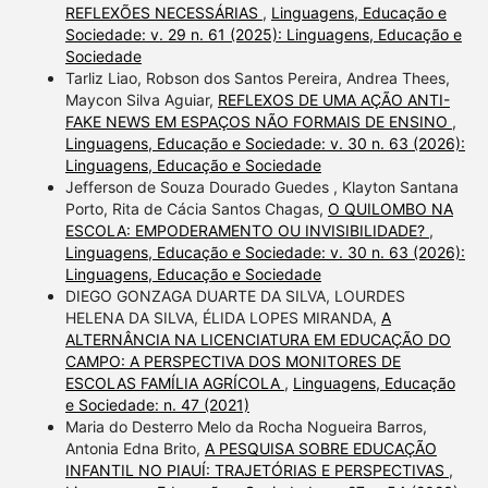
REFLEXÕES NECESSÁRIAS
,
Linguagens, Educação e
Sociedade: v. 29 n. 61 (2025): Linguagens, Educação e
Sociedade
Tarliz Liao, Robson dos Santos Pereira, Andrea Thees,
Maycon Silva Aguiar,
REFLEXOS DE UMA AÇÃO ANTI-
FAKE NEWS EM ESPAÇOS NÃO FORMAIS DE ENSINO
,
Linguagens, Educação e Sociedade: v. 30 n. 63 (2026):
Linguagens, Educação e Sociedade
Jefferson de Souza Dourado Guedes , Klayton Santana
Porto, Rita de Cácia Santos Chagas,
O QUILOMBO NA
ESCOLA: EMPODERAMENTO OU INVISIBILIDADE?
,
Linguagens, Educação e Sociedade: v. 30 n. 63 (2026):
Linguagens, Educação e Sociedade
DIEGO GONZAGA DUARTE DA SILVA, LOURDES
HELENA DA SILVA, ÉLIDA LOPES MIRANDA,
A
ALTERNÂNCIA NA LICENCIATURA EM EDUCAÇÃO DO
CAMPO: A PERSPECTIVA DOS MONITORES DE
ESCOLAS FAMÍLIA AGRÍCOLA
,
Linguagens, Educação
e Sociedade: n. 47 (2021)
Maria do Desterro Melo da Rocha Nogueira Barros,
Antonia Edna Brito,
A PESQUISA SOBRE EDUCAÇÃO
INFANTIL NO PIAUÍ: TRAJETÓRIAS E PERSPECTIVAS
,