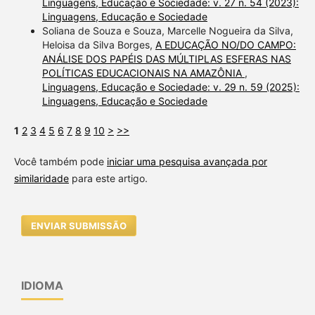
Linguagens, Educação e Sociedade: v. 27 n. 54 (2023):
Linguagens, Educação e Sociedade
Soliana de Souza e Souza, Marcelle Nogueira da Silva,
Heloisa da Silva Borges,
A EDUCAÇÃO NO/DO CAMPO:
ANÁLISE DOS PAPÉIS DAS MÚLTIPLAS ESFERAS NAS
POLÍTICAS EDUCACIONAIS NA AMAZÔNIA
,
Linguagens, Educação e Sociedade: v. 29 n. 59 (2025):
Linguagens, Educação e Sociedade
1
2
3
4
5
6
7
8
9
10
>
>>
Você também pode
iniciar uma pesquisa avançada por
similaridade
para este artigo.
ENVIAR SUBMISSÃO
IDIOMA