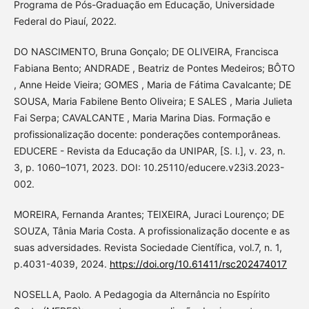
Programa de Pós-Graduação em Educação, Universidade
Federal do Piauí, 2022.
DO NASCIMENTO, Bruna Gonçalo; DE OLIVEIRA, Francisca
Fabiana Bento; ANDRADE , Beatriz de Pontes Medeiros; BÔTO
, Anne Heide Vieira; GOMES , Maria de Fátima Cavalcante; DE
SOUSA, Maria Fabilene Bento Oliveira; E SALES , Maria Julieta
Fai Serpa; CAVALCANTE , Maria Marina Dias. Formação e
profissionalização docente: ponderações contemporâneas.
EDUCERE - Revista da Educação da UNIPAR, [S. l.], v. 23, n.
3, p. 1060–1071, 2023. DOI: 10.25110/educere.v23i3.2023-
002.
MOREIRA, Fernanda Arantes; TEIXEIRA, Juraci Lourenço; DE
SOUZA, Tânia Maria Costa. A profissionalização docente e as
suas adversidades. Revista Sociedade Científica, vol.7, n. 1,
p.4031-4039, 2024.
https://doi.org/10.61411/rsc202474017
NOSELLA, Paolo. A Pedagogia da Alternância no Espírito