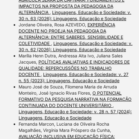
IMPACTOS NA PROPOSTA DA PEDAGOGIA DA
ALTERNÂNCIA
,
Linguagens, Educação e Sociedade: v.
30 n. 63 (2026): Linguagens, Educação e Sociedade
Jordane Oliveira, Rosa AZEVEDO,
EXPERIÊNCIA
DOCENTE NO PROEJA NA PEDAGOGIA DA
ALTERNÂNCIA: ENTRE SABERES, SENSIBILIDADE E
COLETIVIDADE
,
Linguagens, Educação e Sociedade: v.
30 n. 62 (2026): Linguagens, Educação e Sociedade
Marília Henn Dutra, Andressa Aita Ivo, Juliana Sales
Jacques,
POLÍTICAS AVALIATIVAS E INDICADORES DE
QUALIDADE: REPERCUSSÕES NO TRABALHO
DOCENTE
,
Linguagens, Educação e Sociedade: v. 27
n. 55 (2023): Linguagens, Educação e Sociedade
Mauro José de Souza, Filomena Maria de Arruda
Monteiro, José Ignacio Rivas Flores,
O POTENCIAL
FORMATIVO DA PESQUISA NARRATIVA NA FORMAÇÃO
CONTINUADA DO DOCENTE UNIVERSITÁRIO
,
Linguagens, Educação e Sociedade: v. 28 n. 57 (2024):
Linguagens, Educação e Sociedade
Fernanda Marcon, Luciana de Oliveira Rocha
Magalhães, Virgínia Mara Próspero da Cunha,
AVALIAÇÃO INCLUSIVA EM EDUCAÇÃO FÍSICA: