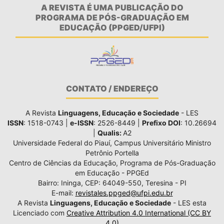
A REVISTA É UMA PUBLICAÇÃO DO
PROGRAMA DE PÓS-GRADUAÇÃO EM
EDUCAÇÃO (PPGED/UFPI)
CONTATO / ENDEREÇO
A Revista
Linguagens, Educação e Sociedade
- LES
ISSN
: 1518-0743 |
e-ISSN
: 2526-8449 |
Prefixo DOI
: 10.26694
|
Qualis:
A2
Universidade Federal do Piauí, Campus Universitário Ministro
Petrônio Portella
Centro de Ciências da Educação, Programa de Pós-Graduação
em Educação - PPGEd
Bairro: Ininga, CEP: 64049-550, Teresina - PI
E-mail:
revistales.ppged@ufpi.edu.br
A Revista
Linguagens, Educação e Sociedade
- LES esta
Licenciado com
Creative Attribution 4.0 International (CC BY
4.0)