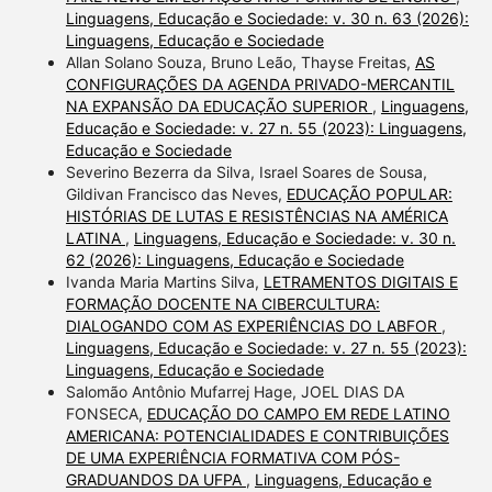
Linguagens, Educação e Sociedade: v. 30 n. 63 (2026):
Linguagens, Educação e Sociedade
Allan Solano Souza, Bruno Leão, Thayse Freitas,
AS
CONFIGURAÇÕES DA AGENDA PRIVADO-MERCANTIL
NA EXPANSÃO DA EDUCAÇÃO SUPERIOR
,
Linguagens,
Educação e Sociedade: v. 27 n. 55 (2023): Linguagens,
Educação e Sociedade
Severino Bezerra da Silva, Israel Soares de Sousa,
Gildivan Francisco das Neves,
EDUCAÇÃO POPULAR:
HISTÓRIAS DE LUTAS E RESISTÊNCIAS NA AMÉRICA
LATINA
,
Linguagens, Educação e Sociedade: v. 30 n.
62 (2026): Linguagens, Educação e Sociedade
Ivanda Maria Martins Silva,
LETRAMENTOS DIGITAIS E
FORMAÇÃO DOCENTE NA CIBERCULTURA:
DIALOGANDO COM AS EXPERIÊNCIAS DO LABFOR
,
Linguagens, Educação e Sociedade: v. 27 n. 55 (2023):
Linguagens, Educação e Sociedade
Salomão Antônio Mufarrej Hage, JOEL DIAS DA
FONSECA,
EDUCAÇÃO DO CAMPO EM REDE LATINO
AMERICANA: POTENCIALIDADES E CONTRIBUIÇÕES
DE UMA EXPERIÊNCIA FORMATIVA COM PÓS-
GRADUANDOS DA UFPA
,
Linguagens, Educação e