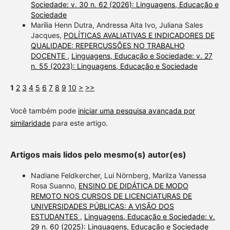
Sociedade: v. 30 n. 62 (2026): Linguagens, Educação e
Sociedade
Marília Henn Dutra, Andressa Aita Ivo, Juliana Sales
Jacques,
POLÍTICAS AVALIATIVAS E INDICADORES DE
QUALIDADE: REPERCUSSÕES NO TRABALHO
DOCENTE
,
Linguagens, Educação e Sociedade: v. 27
n. 55 (2023): Linguagens, Educação e Sociedade
1
2
3
4
5
6
7
8
9
10
>
>>
Você também pode
iniciar uma pesquisa avançada por
similaridade
para este artigo.
Artigos mais lidos pelo mesmo(s) autor(es)
Nadiane Feldkercher, Lui Nörnberg, Marilza Vanessa
Rosa Suanno,
ENSINO DE DIDÁTICA DE MODO
REMOTO NOS CURSOS DE LICENCIATURAS DE
UNIVERSIDADES PÚBLICAS: A VISÃO DOS
ESTUDANTES
,
Linguagens, Educação e Sociedade: v.
29 n. 60 (2025): Linguagens, Educação e Sociedade