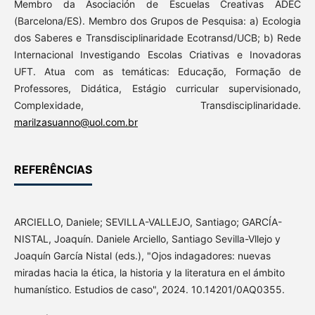
Membro da Asociación de Escuelas Creativas ADEC
(Barcelona/ES). Membro dos Grupos de Pesquisa: a) Ecologia
dos Saberes e Transdisciplinaridade Ecotransd/UCB; b) Rede
Internacional Investigando Escolas Criativas e Inovadoras
UFT. Atua com as temáticas: Educação, Formação de
Professores, Didática, Estágio curricular supervisionado,
Complexidade, Transdisciplinaridade.
marilzasuanno@uol.com.br
REFERÊNCIAS
ARCIELLO, Daniele; SEVILLA-VALLEJO, Santiago; GARCÍA-
NISTAL, Joaquín. Daniele Arciello, Santiago Sevilla-Vllejo y
Joaquín García Nistal (eds.), "Ojos indagadores: nuevas
miradas hacia la ética, la historia y la literatura en el ámbito
humanístico. Estudios de caso", 2024. 10.14201/0AQ0355.