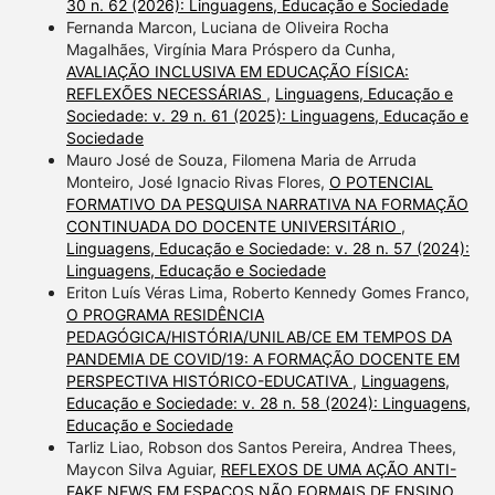
30 n. 62 (2026): Linguagens, Educação e Sociedade
Fernanda Marcon, Luciana de Oliveira Rocha
Magalhães, Virgínia Mara Próspero da Cunha,
AVALIAÇÃO INCLUSIVA EM EDUCAÇÃO FÍSICA:
REFLEXÕES NECESSÁRIAS
,
Linguagens, Educação e
Sociedade: v. 29 n. 61 (2025): Linguagens, Educação e
Sociedade
Mauro José de Souza, Filomena Maria de Arruda
Monteiro, José Ignacio Rivas Flores,
O POTENCIAL
FORMATIVO DA PESQUISA NARRATIVA NA FORMAÇÃO
CONTINUADA DO DOCENTE UNIVERSITÁRIO
,
Linguagens, Educação e Sociedade: v. 28 n. 57 (2024):
Linguagens, Educação e Sociedade
Eriton Luís Véras Lima, Roberto Kennedy Gomes Franco,
O PROGRAMA RESIDÊNCIA
PEDAGÓGICA/HISTÓRIA/UNILAB/CE EM TEMPOS DA
PANDEMIA DE COVID/19: A FORMAÇÃO DOCENTE EM
PERSPECTIVA HISTÓRICO-EDUCATIVA
,
Linguagens,
Educação e Sociedade: v. 28 n. 58 (2024): Linguagens,
Educação e Sociedade
Tarliz Liao, Robson dos Santos Pereira, Andrea Thees,
Maycon Silva Aguiar,
REFLEXOS DE UMA AÇÃO ANTI-
FAKE NEWS EM ESPAÇOS NÃO FORMAIS DE ENSINO
,