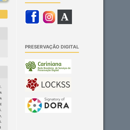
PRESERVAÇÃO DIGITAL
C.
A
A
E
.
e
,
.
4