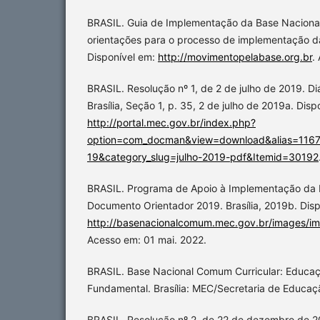
BRASIL. Guia de Implementação da Base Naciona
orientações para o processo de implementação da 
Disponível em:
http://movimentopelabase.org.br
.
BRASIL. Resolução nº 1, de 2 de julho de 2019. Diá
Brasília, Seção 1, p. 35, 2 de julho de 2019a. Disp
http://portal.mec.gov.br/index.php?
option=com_docman&view=download&alias=1167
19&category_slug=julho-2019-pdf&Itemid=30192
BRASIL. Programa de Apoio à Implementação d
Documento Orientador 2019. Brasília, 2019b. Disp
http://basenacionalcomum.mec.gov.br/images/i
Acesso em: 01 mai. 2022.
BRASIL. Base Nacional Comum Curricular: Educaçã
Fundamental. Brasília: MEC/Secretaria de Educaç
BRASIL. Resolução nº 2, de 22 de dezembro de 20