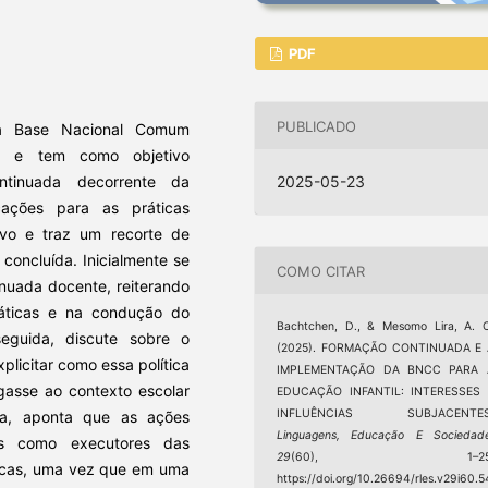
PDF
PUBLICADO
 da Base Nacional Comum
il e tem como objetivo
ntinuada decorrente da
2025-05-23
ações para as práticas
ivo e traz um recorte de
concluída. Inicialmente se
COMO CITAR
nuada docente, reiterando
ráticas e na condução do
Bachtchen, D., & Mesomo Lira, A. 
eguida, discute sobre o
(2025). FORMAÇÃO CONTINUADA E 
licitar como essa política
IMPLEMENTAÇÃO DA BNCC PARA 
egasse ao contexto escolar
EDUCAÇÃO INFANTIL: INTERESSES 
INFLUÊNCIAS SUBJACENTES
a, aponta que as ações
Linguagens, Educação E Sociedad
s como executores das
29
(60), 1–25
licas, uma vez que em uma
https://doi.org/10.26694/rles.v29i60.5