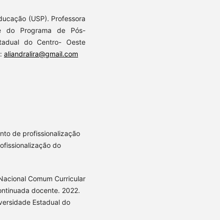
ducação (USP). Professora
e do Programa de Pós-
adual do Centro- Oeste
l:
aliandralira@gmail.com
to de profissionalização
rofissionalização do
 Nacional Comum Curricular
ontinuada docente. 2022.
versidade Estadual do