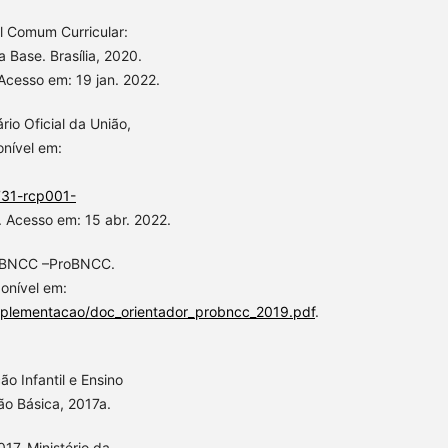
l Comum Curricular:
Base. Brasília, 2020.
 Acesso em: 19 jan. 2022.
rio Oficial da União,
onível em:
31-rcp001-
. Acesso em: 15 abr. 2022.
a BNCC –ProBNCC.
onível em:
mplementacao/doc_orientador_probncc_2019.pdf
.
o Infantil e Ensino
ão Básica, 2017a.
17. Ministério da