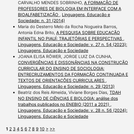
CARVALHO MENDES SOBRINHO,
A FORMAÇÃO DE
PROFESSORES DE BIOLOGIA EM INTERFACE COM A
BIOALFABETIZAÇÃO
,
Linguagens, Educação e
Sociedade: n. 31 (2014)
Maria do Desterro Melo da Rocha Nogueira Barros,
Antonia Edna Brito,
A PESQUISA SOBRE EDUCAÇÃO
INFANTIL NO PIAUÍ: TRAJETÓRIAS E PERSPECTIVAS
,
Linguagens, Educação e Sociedade: v. 27 n. 54 (2023):
Linguagens, Educação e Sociedade
JOANA ELISA RÖWER, JORGE LUIZ DA CUNHA,
CONVERGÊNCIAS E DISSONÂNCIAS NA CONSTRUÇÃO
CURRICULAR DO ENSINO DE SOCIOLOGIA:
ENTRECRUZAMENTOS DA FORMAÇÃO CONTINUADA E
TEXTOS DE ORIENTAÇÕES CURRICULARES
,
Linguagens, Educação e Sociedade: n. 29 (2013)
Beatriz dos Reis Almeida, Viviane Borges Dias,
TDAH
NO ENSINO DE CIÊNCIAS E BIOLOGIA: análise dos
trabalhos publicados no ENEBIO (2011 a 2021)
,
Linguagens, Educação e Sociedade: v. 28 n. 56 (2024):
Linguagens, Educação e Sociedade
1
2
3
4
5
6
7
8
9
10
>
>>