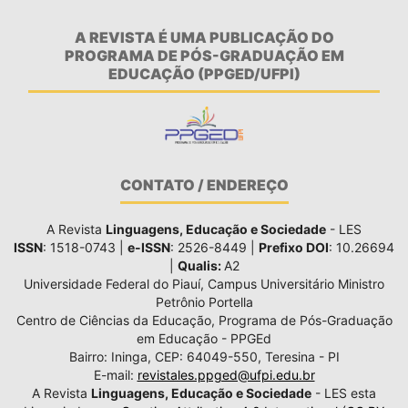
A REVISTA É UMA PUBLICAÇÃO DO
PROGRAMA DE PÓS-GRADUAÇÃO EM
EDUCAÇÃO (PPGED/UFPI)
CONTATO / ENDEREÇO
A Revista
Linguagens, Educação e Sociedade
- LES
ISSN
: 1518-0743 |
e-ISSN
: 2526-8449 |
Prefixo DOI
: 10.26694
|
Qualis:
A2
Universidade Federal do Piauí, Campus Universitário Ministro
Petrônio Portella
Centro de Ciências da Educação, Programa de Pós-Graduação
em Educação - PPGEd
Bairro: Ininga, CEP: 64049-550, Teresina - PI
E-mail:
revistales.ppged@ufpi.edu.br
A Revista
Linguagens, Educação e Sociedade
- LES esta