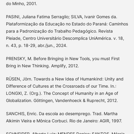
do Minho, 2001.
PASINI, Juliana Fatima Serraglio; SILVA, Ivanir Gomes da.
Plataformização da Educação no Estado do Paraná: Caminhos
para a Padronização do Trabalho Pedagógico. Revista
Pleiade, Centro Universitário Descomplica UniAmérica. v. 18,
n. 43, p. 18-29, abr./jun., 2024.
PRENSKY, M. Before Bringing in New Tools, you must First
Bring in New Thinking. Amplify, 2012.
RÜSEN, Jörn. Towards a New Idea of Humankind: Unity and
Difference of Cultures at the Crossroads of our Time. In.:
LONGXI, Z. (Org.). The Concept of Humanity in an Age of
Globalization. Göttingen, Vandenhoeck & Ruprecht, 2012.
SANCHIS, Enric. Da escola ao desemprego. Trad. Martha
Alkimin Vieira e Mônica Corbuci. Rio de Janeiro: AGIR, 1997.
SCHNEIDER, Alberto Luiz; MENDES Denise; SANTOS, Márcia