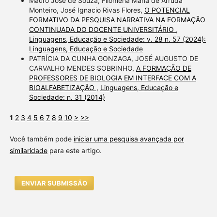
Mauro José de Souza, Filomena Maria de Arruda
Monteiro, José Ignacio Rivas Flores,
O POTENCIAL
FORMATIVO DA PESQUISA NARRATIVA NA FORMAÇÃO
CONTINUADA DO DOCENTE UNIVERSITÁRIO
,
Linguagens, Educação e Sociedade: v. 28 n. 57 (2024):
Linguagens, Educação e Sociedade
PATRÍCIA DA CUNHA GONZAGA, JOSÉ AUGUSTO DE
CARVALHO MENDES SOBRINHO,
A FORMAÇÃO DE
PROFESSORES DE BIOLOGIA EM INTERFACE COM A
BIOALFABETIZAÇÃO
,
Linguagens, Educação e
Sociedade: n. 31 (2014)
1
2
3
4
5
6
7
8
9
10
>
>>
Você também pode
iniciar uma pesquisa avançada por
similaridade
para este artigo.
ENVIAR SUBMISSÃO