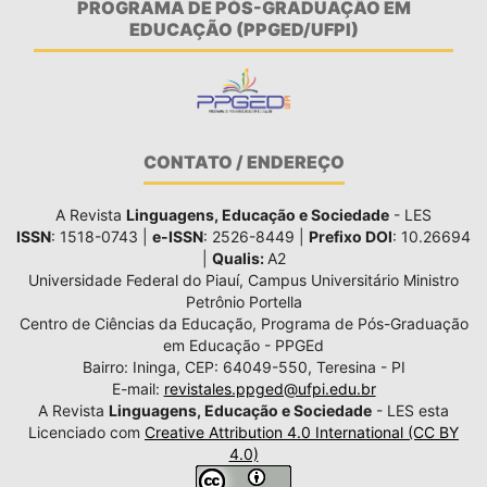
PROGRAMA DE PÓS-GRADUAÇÃO EM
EDUCAÇÃO (PPGED/UFPI)
CONTATO / ENDEREÇO
A Revista
Linguagens, Educação e Sociedade
- LES
ISSN
: 1518-0743 |
e-ISSN
: 2526-8449 |
Prefixo DOI
: 10.26694
|
Qualis:
A2
Universidade Federal do Piauí, Campus Universitário Ministro
Petrônio Portella
Centro de Ciências da Educação, Programa de Pós-Graduação
em Educação - PPGEd
Bairro: Ininga, CEP: 64049-550, Teresina - PI
E-mail:
revistales.ppged@ufpi.edu.br
A Revista
Linguagens, Educação e Sociedade
- LES esta
Licenciado com
Creative Attribution 4.0 International (CC BY
4.0)