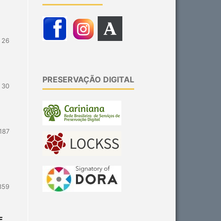
 26
PRESERVAÇÃO DIGITAL
- 30
187
359
E