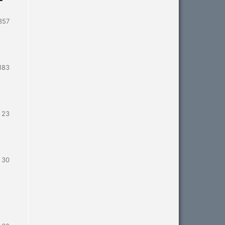
357
183
- 23
- 30