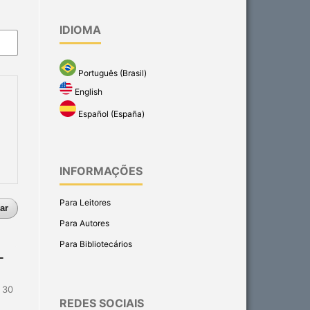
IDIOMA
Português (Brasil)
English
Español (España)
INFORMAÇÕES
Para Leitores
ar
Para Autores
Para Bibliotecários
-
- 30
REDES SOCIAIS