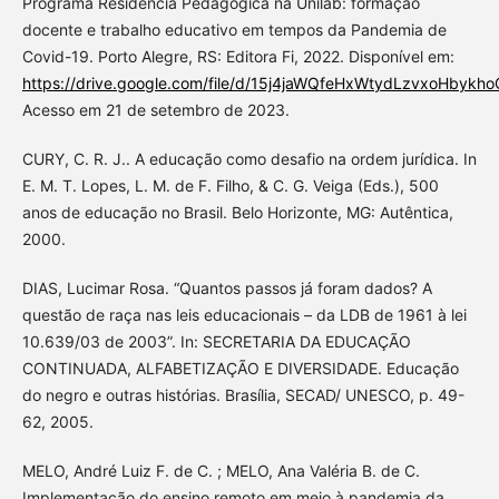
Programa Residência Pedagógica na Unilab: formação
docente e trabalho educativo em tempos da Pandemia de
Covid-19. Porto Alegre, RS: Editora Fi, 2022. Disponível em:
https://drive.google.com/file/d/15j4jaWQfeHxWtydLzvxoHbykh
Acesso em 21 de setembro de 2023.
CURY, C. R. J.. A educação como desafio na ordem jurídica. In
E. M. T. Lopes, L. M. de F. Filho, & C. G. Veiga (Eds.), 500
anos de educação no Brasil. Belo Horizonte, MG: Autêntica,
2000.
DIAS, Lucimar Rosa. “Quantos passos já foram dados? A
questão de raça nas leis educacionais – da LDB de 1961 à lei
10.639/03 de 2003”. In: SECRETARIA DA EDUCAÇÃO
CONTINUADA, ALFABETIZAÇÃO E DIVERSIDADE. Educação
do negro e outras histórias. Brasília, SECAD/ UNESCO, p. 49-
62, 2005.
MELO, André Luiz F. de C. ; MELO, Ana Valéria B. de C.
Implementação do ensino remoto em meio à pandemia da