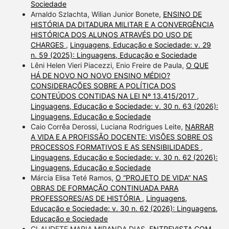
Sociedade
Arnaldo Szlachta, Wilian Junior Bonete,
ENSINO DE
HISTÓRIA DA DITADURA MILITAR E A CONVERGÊNCIA
HISTÓRICA DOS ALUNOS ATRAVÉS DO USO DE
CHARGES
,
Linguagens, Educação e Sociedade: v. 29
n. 59 (2025): Linguagens, Educação e Sociedade
Lêni Helen Vieri Piacezzi, Enio Freire de Paula,
O QUE
HÁ DE NOVO NO NOVO ENSINO MÉDIO?
CONSIDERAÇÕES SOBRE A POLÍTICA DOS
CONTEÚDOS CONTIDAS NA LEI Nº 13.415/2017
,
Linguagens, Educação e Sociedade: v. 30 n. 63 (2026):
Linguagens, Educação e Sociedade
Caio Corrêa Derossi, Luciana Rodrigues Leite,
NARRAR
A VIDA E A PROFISSÃO DOCENTE: VISÕES SOBRE OS
PROCESSOS FORMATIVOS E AS SENSIBILIDADES
,
Linguagens, Educação e Sociedade: v. 30 n. 62 (2026):
Linguagens, Educação e Sociedade
Márcia Elisa Teté Ramos,
O “PROJETO DE VIDA” NAS
OBRAS DE FORMAÇÃO CONTINUADA PARA
PROFESSORES/AS DE HISTÓRIA
,
Linguagens,
Educação e Sociedade: v. 30 n. 62 (2026): Linguagens,
Educação e Sociedade
CLAUDETE MARIA MIRANDA DIAS,
ENTREVISTA COM