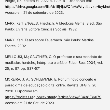
Alegre, RS: Editora Fi, 2022 p. 129-141. Disponível em:
https://drive.google.com/file/d/15j4jaWQfeHxWtydLzvxoHbykh
Acesso em 21 de setembro de 2023.
MARX, Karl; ENGELS, Friedrich. A Ideologia Alemã. 3.ed. São
Paulo: Livraria Editora Ciências Sociais, 1982.
MARX, Karl. Teses sobre Feuerbach. São Paulo: Martins
Fontes, 2002.
MELLOUKI, M.; GAUTHIER, C. O professor e seu mandato de
mediador, herdeiro, intérprete e crítico. Educ. Soc. 2004, vol.
25, n. 87, pp. 537-571.
MOREIRA, J. A.; SCHLEMMER, E. Por um novo conceito e
paradigma de educação digital onlife. Revista UFG, v. 20,
2020. Disponível em:
https://revistas.ufg.br/revistaufg/article/view/63438/36079
.
Acesso em 21 de Set. de 2023.