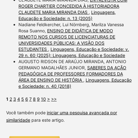
ROGER CHARTIER CONCEDIDA À HISTORIADORA
CLAUDETE MARIA MIRANDA DIAS
,
Linguagens,
Educação e Sociedade: n. 13 (2005)
Nadiane Feldkercher, Lui Nörnberg, Marilza Vanessa
Rosa Suanno,
ENSINO DE DIDÁTICA DE MODO
REMOTO NOS CURSOS DE LICENCIATURAS DE
UNIVERSIDADES PÚBLICAS: A VISÃO DOS
ESTUDANTES
,
Linguagens, Educação e Sociedade: v.
29 n. 60 (2025): Linguagens, Educação e Sociedade
AUGUSTO RIDSON DE ARAÚJO MIRANDA, ANTONIO
GERMANO MAGALHÃES JUNIOR,
SABERES DA AÇÃO
PEDAGÓGICA DE PROFESSORES FORMADORES DA
ÁREA DE ENSINO DE HISTÓRIA
,
Linguagens, Educação
e Sociedade: n. 40 (2018)
1
2
3
4
5
6
7
8
9
10
>
>>
Você também pode
iniciar uma pesquisa avançada por
similaridade
para este artigo.