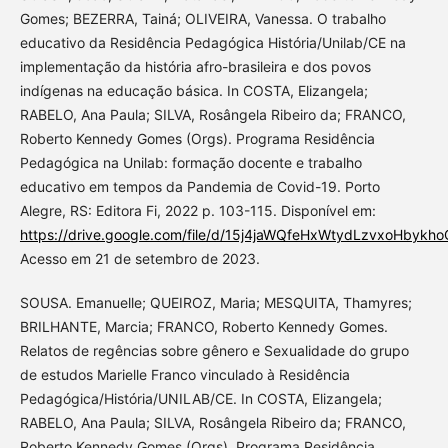
Gomes; BEZERRA, Tainá; OLIVEIRA, Vanessa. O trabalho
educativo da Residência Pedagógica História/Unilab/CE na
implementação da história afro-brasileira e dos povos
indígenas na educação básica. In COSTA, Elizangela;
RABELO, Ana Paula; SILVA, Rosângela Ribeiro da; FRANCO,
Roberto Kennedy Gomes (Orgs). Programa Residência
Pedagógica na Unilab: formação docente e trabalho
educativo em tempos da Pandemia de Covid-19. Porto
Alegre, RS: Editora Fi, 2022 p. 103-115. Disponível em:
https://drive.google.com/file/d/15j4jaWQfeHxWtydLzvxoHbykh
Acesso em 21 de setembro de 2023.
SOUSA. Emanuelle; QUEIROZ, Maria; MESQUITA, Thamyres;
BRILHANTE, Marcia; FRANCO, Roberto Kennedy Gomes.
Relatos de regências sobre gênero e Sexualidade do grupo
de estudos Marielle Franco vinculado à Residência
Pedagógica/História/UNILAB/CE. In COSTA, Elizangela;
RABELO, Ana Paula; SILVA, Rosângela Ribeiro da; FRANCO,
Roberto Kennedy Gomes (Orgs). Programa Residência