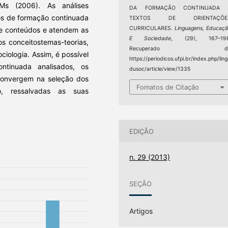
EMs (2006). As análises
DA FORMAÇÃO CONTINUADA 
os de formação continuada
TEXTOS DE ORIENTAÇÕE
CURRICULARES.
Linguagens, Educaç
 de conteúdos e atendem as
E Sociedade
, (29), 167–198
os conceitostemas-teorias,
Recuperado d
iologia. Assim, é possível
https://periodicos.ufpi.br/index.php/lin
tinuada analisados, os
dusoc/article/view/1335
 convergem na seleção dos
Fomatos de Citação
, ressalvadas as suas
EDIÇÃO
n. 29 (2013)
SEÇÃO
Artigos