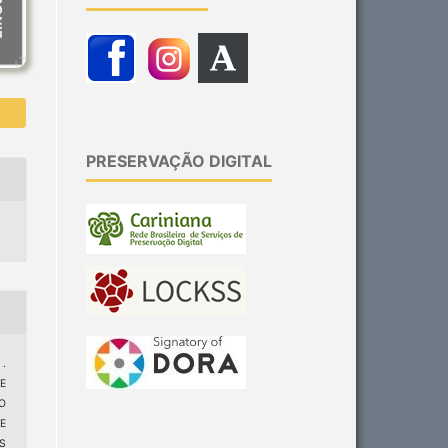
PRESERVAÇÃO DIGITAL
 .
E
O
E
S