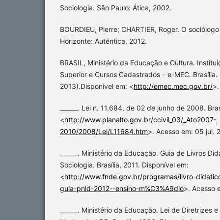
Sociologia. São Paulo: Ática, 2002.
BOURDIEU, Pierre; CHARTIER, Roger. O sociólogo e
Horizonte: Autêntica, 2012.
BRASIL, Ministério da Educação e Cultura. Instit
Superior e Cursos Cadastrados – e-MEC. Brasília.
2013).Disponível em: <
http://emec.mec.gov.br/
>.
______. Lei n. 11.684, de 02 de junho de 2008. Bra
<
http://www.planalto.gov.br/ccivil_03/_Ato2007-
2010/2008/Lei/L11684.htm
>. Acesso em: 05 jul. 
______. Ministério da Educação. Guia de Livros Di
Sociologia. Brasília, 2011. Disponível em:
<
http://www.fnde.gov.br/programas/livro-didatic
guia-pnld-2012--ensino-m%C3%A9dio
>. Acesso 
______. Ministério da Educação. Lei de Diretrizes