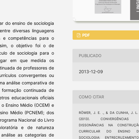
ar do ensino de sociologia
entre diversas linguagens
PDF
s e competências para o
sim, o objetivo foi o de
culo de sociologia para o
PUBLICADO
stigar em que medida os
ntinuada de professores de
2013-12-09
urrículos convergentes ou
uma análise comparativa de
 formação continuada de
COMO CITAR
tros educacionais oficiais
a o Ensino Médio (OCEM) e
Ensino Médio (PCNEM); dos
RÖWER, J. E. ., & DA CUNHA, J. L.
(2013). CONVERGÊNCIAS 
 Programa Nacional do Livro
DISSONÂNCIAS NA CONSTRUÇÃ
loratória e de natureza
CURRICULAR DO ENSINO D
 análise as categorias de
SOCIOLOGIA: ENTRECRUZAMENTO