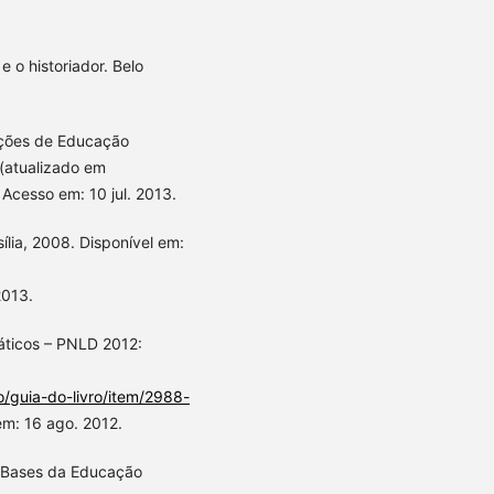
 o historiador. Belo
uições de Educação
 (atualizado em
 Acesso em: 10 jul. 2013.
sília, 2008. Disponível em:
2013.
dáticos – PNLD 2012:
o/guia-do-livro/item/2988-
em: 16 ago. 2012.
 e Bases da Educação