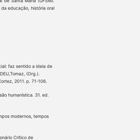
ral de Santa Maria (UFSM).
 da educação, história oral
al: faz sentido a ideia de
TADEU,Tomaz, (Org.).
Cortez, 2011. p. 71-106.
são humanística. 31. ed.
mpos modernos, tempos
ário Crítico de