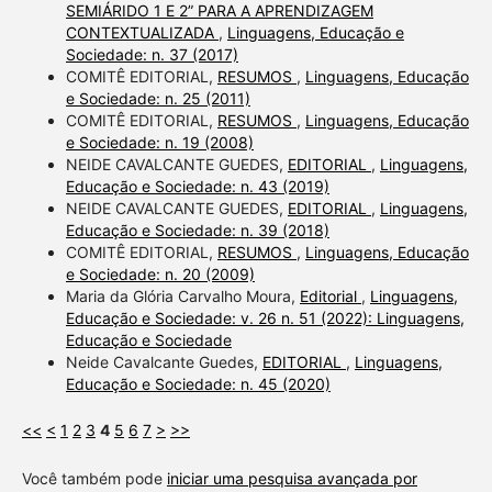
SEMIÁRIDO 1 E 2” PARA A APRENDIZAGEM
CONTEXTUALIZADA
,
Linguagens, Educação e
Sociedade: n. 37 (2017)
COMITÊ EDITORIAL,
RESUMOS
,
Linguagens, Educação
e Sociedade: n. 25 (2011)
COMITÊ EDITORIAL,
RESUMOS
,
Linguagens, Educação
e Sociedade: n. 19 (2008)
NEIDE CAVALCANTE GUEDES,
EDITORIAL
,
Linguagens,
Educação e Sociedade: n. 43 (2019)
NEIDE CAVALCANTE GUEDES,
EDITORIAL
,
Linguagens,
Educação e Sociedade: n. 39 (2018)
COMITÊ EDITORIAL,
RESUMOS
,
Linguagens, Educação
e Sociedade: n. 20 (2009)
Maria da Glória Carvalho Moura,
Editorial
,
Linguagens,
Educação e Sociedade: v. 26 n. 51 (2022): Linguagens,
Educação e Sociedade
Neide Cavalcante Guedes,
EDITORIAL
,
Linguagens,
Educação e Sociedade: n. 45 (2020)
<<
<
1
2
3
4
5
6
7
>
>>
Você também pode
iniciar uma pesquisa avançada por