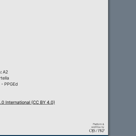
s:
A2
tella
 - PPGEd
4.0 International (CC BY 4.0)