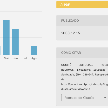
PDF
PUBLICADO
2008-12-15
COMO CITAR
COMITÊ EDITORIAL. (2008)
RESUMOS.
Linguagens, Educação 
Sociedade
, (19), 238–247. Recupera
de
https://periodicos.ufpi.br/index.php/lin
dusoc/article/view/1503
Fomatos de Citação