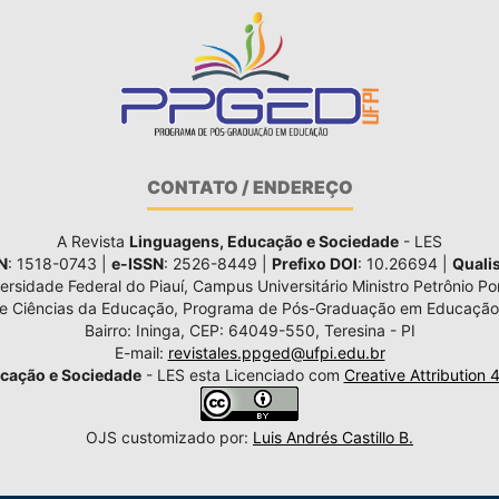
CONTATO / ENDEREÇO
A Revista
Linguagens, Educação e Sociedade
- LES
N
: 1518-0743 |
e-ISSN
: 2526-8449 |
Prefixo DOI
: 10.26694 |
Quali
ersidade Federal do Piauí, Campus Universitário Ministro Petrônio Por
de Ciências da Educação, Programa de Pós-Graduação em Educação
Bairro: Ininga, CEP: 64049-550, Teresina - PI
E-mail:
revistales.ppged@ufpi.edu.br
cação e Sociedade
- LES esta Licenciado com
Creative Attribution 
OJS customizado por:
Luis Andrés Castillo B.