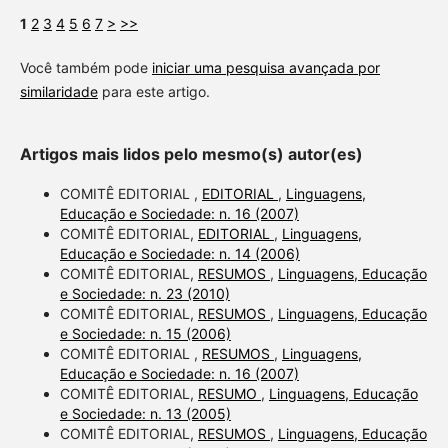
1
2
3
4
5
6
7
>
>>
Você também pode
iniciar uma pesquisa avançada por
similaridade
para este artigo.
Artigos mais lidos pelo mesmo(s) autor(es)
COMITÊ EDITORIAL ,
EDITORIAL
,
Linguagens,
Educação e Sociedade: n. 16 (2007)
COMITÊ EDITORIAL,
EDITORIAL
,
Linguagens,
Educação e Sociedade: n. 14 (2006)
COMITÊ EDITORIAL,
RESUMOS
,
Linguagens, Educação
e Sociedade: n. 23 (2010)
COMITÊ EDITORIAL,
RESUMOS
,
Linguagens, Educação
e Sociedade: n. 15 (2006)
COMITÊ EDITORIAL ,
RESUMOS
,
Linguagens,
Educação e Sociedade: n. 16 (2007)
COMITÊ EDITORIAL,
RESUMO
,
Linguagens, Educação
e Sociedade: n. 13 (2005)
COMITÊ EDITORIAL,
RESUMOS
,
Linguagens, Educação