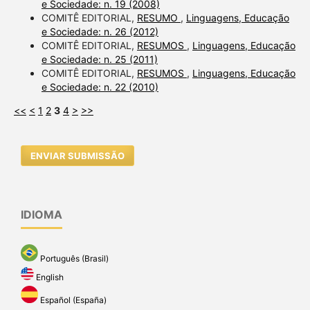
e Sociedade: n. 19 (2008)
COMITÊ EDITORIAL,
RESUMO
,
Linguagens, Educação
e Sociedade: n. 26 (2012)
COMITÊ EDITORIAL,
RESUMOS
,
Linguagens, Educação
e Sociedade: n. 25 (2011)
COMITÊ EDITORIAL,
RESUMOS
,
Linguagens, Educação
e Sociedade: n. 22 (2010)
<<
<
1
2
3
4
>
>>
ENVIAR SUBMISSÃO
IDIOMA
Português (Brasil)
English
Español (España)