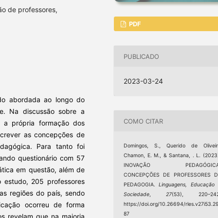
o de professores,
PDF
PUBLICADO
2023-03-24
do abordada ao longo do
de. Na discussão sobre a
COMO CITAR
e a própria formação dos
escrever as concepções de
agógica. Para tanto foi
Domingos, S., Querido de Oliveir
Chamon, E. M., & Santana, . L. (2023
izando questionário com 57
INOVAÇÃO PEDAGÓGICA
ática em questão, além de
CONCEPÇÕES DE PROFESSORES D
o estudo, 205 professores
PEDAGOGIA.
Linguagens, Educação
as regiões do país, sendo
Sociedade
,
27
(53), 220–242
licação ocorreu de forma
https://doi.org/10.26694/rles.v27i53.2
87
s revelam que na maioria