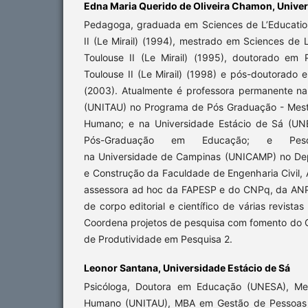
Edna Maria Querido de Oliveira Chamon,
Univer
Pedagoga, graduada em Sciences de L’Education
II (Le Mirail) (1994), mestrado em Sciences de L
Toulouse II (Le Mirail) (1995), doutorado em P
Toulouse II (Le Mirail) (1998) e pós-doutora
(2003). Atualmente é professora permanente n
(UNITAU) no Programa de Pós Graduação - Mes
Humano; e na Universidade Estácio de Sá (UN
Pós-Graduação em Educação; e Pesqui
na Universidade de Campinas (UNICAMP) no Dep
e Construção da Faculdade de Engenharia Civil, 
assessora ad hoc da FAPESP e do CNPq, da AN
de corpo editorial e científico de várias revistas
Coordena projetos de pesquisa com fomento do 
de Produtividade em Pesquisa 2.
Leonor Santana,
Universidade Estácio de Sá
Psicóloga, Doutora em Educação (UNESA), Me
Humano (UNITAU), MBA em Gestão de Pessoas (