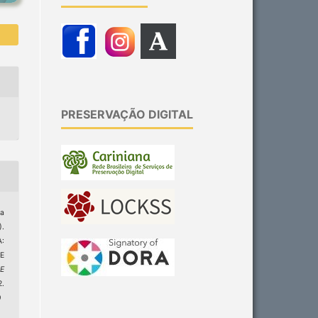
PRESERVAÇÃO DIGITAL
a
).
:
E
 E
.
9