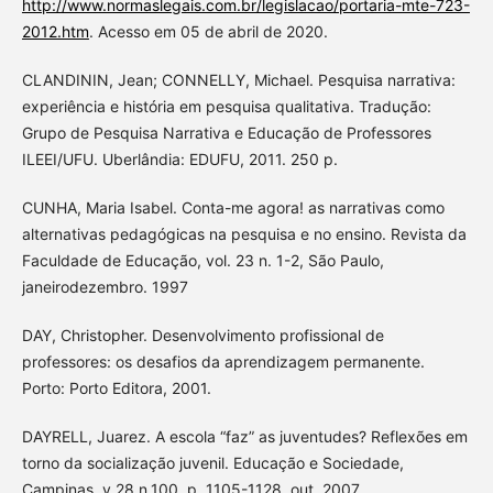
http://www.normaslegais.com.br/legislacao/portaria-mte-723-
2012.htm
. Acesso em 05 de abril de 2020.
CLANDININ, Jean; CONNELLY, Michael. Pesquisa narrativa:
experiência e história em pesquisa qualitativa. Tradução:
Grupo de Pesquisa Narrativa e Educação de Professores
ILEEI/UFU. Uberlândia: EDUFU, 2011. 250 p.
CUNHA, Maria Isabel. Conta-me agora! as narrativas como
alternativas pedagógicas na pesquisa e no ensino. Revista da
Faculdade de Educação, vol. 23 n. 1-2, São Paulo,
janeirodezembro. 1997
DAY, Christopher. Desenvolvimento profissional de
professores: os desafios da aprendizagem permanente.
Porto: Porto Editora, 2001.
DAYRELL, Juarez. A escola “faz” as juventudes? Reflexões em
torno da socialização juvenil. Educação e Sociedade,
Campinas, v.28 n.100, p. 1105-1128, out. 2007.