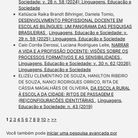
Sociedade: v. 28 n. 58 (2024): Linguagens, Educação e
Sociedade
Katiúscia Raika Brandt Bihringer, Daniela Tomio,
DESENVOLVIMENTO PROFISSIONAL DOCENTE EM
ESCOLAS BILÍNGUES: UM PANORAMA DAS PESQUISAS
BRASILEIRAS
,
Linguagens, Educação e Sociedade: v.
29 n. 59 (2025): Linguagens, Educação e Sociedade
Caio Corrêa Derossi, Luciana Rodrigues Leite,
NARRAR
A VIDA E A PROFISSÃO DOCENTE: VISÕES SOBRE OS
PROCESSOS FORMATIVOS E AS SENSIBILIDADES
,
Linguagens, Educação e Sociedade: v. 30 n. 62 (2026):
Linguagens, Educação e Sociedade
ELIZEU CLEMENTINO DE SOUZA, HANILTON RIBEIRO
DE SOUZA, NANCI RODRIGUES ORRICO, RITA DE
CÁSSIA MAGALHÃES DE OLIVEIRA,
DA ESCOLA RURAL
À ESCOLA DA CIDADE: RITOS DE PASSAGEM E
(RE)CONFIGURAÇÕES IDENTITÁRIAS
,
Linguagens,
Educação e Sociedade: n. 43 (2019)
1
2
3
4
5
6
7
8
9
10
>
>>
Você também pode
iniciar uma pesquisa avançada por