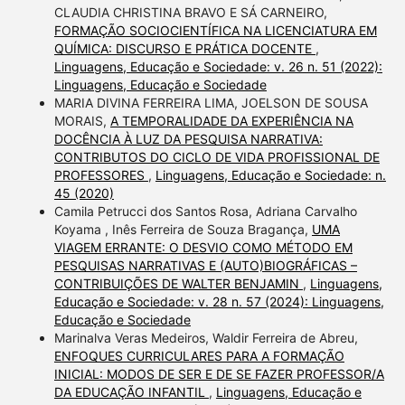
CLAUDIA CHRISTINA BRAVO E SÁ CARNEIRO,
FORMAÇÃO SOCIOCIENTÍFICA NA LICENCIATURA EM
QUÍMICA: DISCURSO E PRÁTICA DOCENTE
,
Linguagens, Educação e Sociedade: v. 26 n. 51 (2022):
Linguagens, Educação e Sociedade
MARIA DIVINA FERREIRA LIMA, JOELSON DE SOUSA
MORAIS,
A TEMPORALIDADE DA EXPERIÊNCIA NA
DOCÊNCIA À LUZ DA PESQUISA NARRATIVA:
CONTRIBUTOS DO CICLO DE VIDA PROFISSIONAL DE
PROFESSORES
,
Linguagens, Educação e Sociedade: n.
45 (2020)
Camila Petrucci dos Santos Rosa, Adriana Carvalho
Koyama , Inês Ferreira de Souza Bragança,
UMA
VIAGEM ERRANTE: O DESVIO COMO MÉTODO EM
PESQUISAS NARRATIVAS E (AUTO)BIOGRÁFICAS –
CONTRIBUIÇÕES DE WALTER BENJAMIN
,
Linguagens,
Educação e Sociedade: v. 28 n. 57 (2024): Linguagens,
Educação e Sociedade
Marinalva Veras Medeiros, Waldir Ferreira de Abreu,
ENFOQUES CURRICULARES PARA A FORMAÇÃO
INICIAL: MODOS DE SER E DE SE FAZER PROFESSOR/A
DA EDUCAÇÃO INFANTIL
,
Linguagens, Educação e