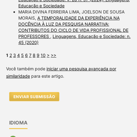
Educação e Sociedade
MARIA DIVINA FERREIRA LIMA, JOELSON DE SOUSA
MORAIS,
A TEMPORALIDADE DA EXPERIÊNCIA NA
DOCÊNCIA À LUZ DA PESQUISA NARRATIVA:
CONTRIBUTOS DO CICLO DE VIDA PROFISSIONAL DE
PROFESSORES
,
Linguagens, Educação e Sociedade: n.
45 (2020)
1
2
3
4
5
6
7
8
9
10
>
>>
Você também pode
iniciar uma pesquisa avançada por
similaridade
para este artigo.
ENVIAR SUBMISSÃO
IDIOMA