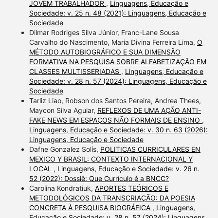
JOVEM TRABALHADOR
,
Linguagens, Educação e
Sociedade: v. 25 n. 48 (2021): Linguagens, Educação e
Sociedade
Dilmar Rodriges Silva Júnior, Franc-Lane Sousa
Carvalho do Nascimento, Maria Divina Ferreira Lima,
O
MÉTODO AUTOBIOGRÁFICO E SUA DIMENSÃO
FORMATIVA NA PESQUISA SOBRE ALFABETIZAÇÃO EM
CLASSES MULTISSERIADAS
,
Linguagens, Educação e
Sociedade: v. 28 n. 57 (2024): Linguagens, Educação e
Sociedade
Tarliz Liao, Robson dos Santos Pereira, Andrea Thees,
Maycon Silva Aguiar,
REFLEXOS DE UMA AÇÃO ANTI-
FAKE NEWS EM ESPAÇOS NÃO FORMAIS DE ENSINO
,
Linguagens, Educação e Sociedade: v. 30 n. 63 (2026):
Linguagens, Educação e Sociedade
Dafne Gonzalez Solís,
POLITICAS CURRICULARES EN
MEXICO Y BRASIL: CONTEXTO INTERNACIONAL Y
LOCAL
,
Linguagens, Educação e Sociedade: v. 26 n.
52 (2022): Dossiê: Que Currículo é a BNCC?
Carolina Kondratiuk,
APORTES TEÓRICOS E
METODOLÓGICOS DA TRANSCRIAÇÃO: DA POESIA
CONCRETA À PESQUISA BIOGRÁFICA
,
Linguagens,
Educação e Sociedade: v. 28 n. 57 (2024): Linguagens,