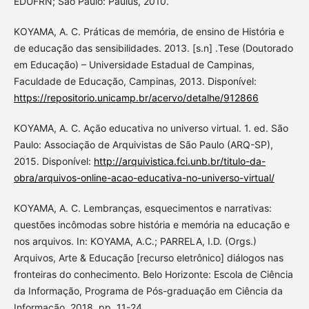
EDUFRN; São Paulo: Paulus, 2010.
KOYAMA, A. C. Práticas de memória, de ensino de História e
de educação das sensibilidades. 2013. [s.n] .Tese (Doutorado
em Educação) – Universidade Estadual de Campinas,
Faculdade de Educação, Campinas, 2013. Disponível:
https://repositorio.unicamp.br/acervo/detalhe/912866
KOYAMA, A. C. Ação educativa no universo virtual. 1. ed. São
Paulo: Associação de Arquivistas de São Paulo (ARQ-SP),
2015. Disponível:
http://arquivistica.fci.unb.br/titulo-da-
obra/arquivos-online-acao-educativa-no-universo-virtual/
KOYAMA, A. C. Lembranças, esquecimentos e narrativas:
questões incômodas sobre história e memória na educação e
nos arquivos. In: KOYAMA, A.C.; PARRELA, I.D. (Orgs.)
Arquivos, Arte & Educação [recurso eletrônico] diálogos nas
fronteiras do conhecimento. Belo Horizonte: Escola de Ciência
da Informação, Programa de Pós-graduação em Ciência da
Informação, 2018, pp. 11-24.