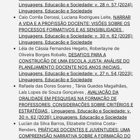
Linguagens, Educação e Sociedade: v. 28 n. 57 (2024):
Linguagens, Educação e Sociedade
Caio Corrêa Derossi, Luciana Rodrigues Leite,
NARRAR
A VIDA E A PROFISSÃO DOCENTE: VISÕES SOBRE OS
PROCESSOS FORMATIVOS E AS SENSIBILIDADES
,
Linguagens, Educação e Sociedade: v. 30 n. 62 (2026):
Linguagens, Educação e Sociedade
Léia de Cássia Fernandes Hegeto, Roberlayne de
Oliveira Borges Roballo,
DESAFIOS PARA A
CONSTRUÇÃO DE UMA ESCOLA JUSTA: ANÁLISE DO
PLANEJAMENTO DOCENTE NOS ANOS INICIAIS
,
Linguagens, Educação e Sociedade: v. 27 n. 54 (2023):
Linguagens, Educação e Sociedade
Rafaela das Dores Soares , Tânia Guedes Magalhães,
Laís Lopes de Souza Gonçalves ,
AVALIAÇÃO DA
ORALIDADE EM PESQUISAS NA FORMAÇÃO DE
PROFESSORES: CONSIDERAÇÕES SOBRE CRITÉRIOS E
ESTRATÉGIAS
,
Linguagens, Educação e Sociedade: v.
30 n. 62 (2026): Linguagens, Educação e Sociedade
Lucian da Silva Barros, Elizabete Cristina Costa-
Renders,
PRÁTICAS DOCENTES E JUVENTUDES: UMA
COMPREENSÃO NARRATIVA SOBRE A FORMAÇÃO DO