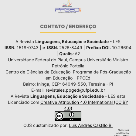
CONTATO / ENDEREÇO
A Revista
Linguagens, Educação e Sociedade
- LES
ISSN
: 1518-0743 |
e-ISSN
: 2526-8449 |
Prefixo DOI
: 10.26694
|
Qualis:
A2
Universidade Federal do Piauí, Campus Universitário Ministro
Petrônio Portella
Centro de Ciências da Educação, Programa de Pós-Graduação
em Educação - PPGEd
Bairro: Ininga, CEP: 64049-550, Teresina - PI
E-mail:
revistales.ppged@ufpi.edu.br
A Revista
Linguagens, Educação e Sociedade
- LES esta
Licenciado com
Creative Attribution 4.0 International (CC BY
4.0)
OJS customizado por:
Luis Andrés Castillo B.