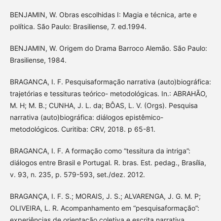
BENJAMIN, W. Obras escolhidas I: Magia e técnica, arte e
política. São Paulo: Brasiliense, 7. ed.1994.
BENJAMIN, W. Origem do Drama Barroco Alemão. São Paulo:
Brasiliense, 1984.
BRAGANCA, I. F. Pesquisaformação narrativa (auto)biográfica:
trajetórias e tessituras teórico- metodológicas. In.: ABRAHÃO,
M. H; M. B.; CUNHA, J. L. da; BÔAS, L. V. (Orgs). Pesquisa
narrativa (auto)biográfica: diálogos epistêmico-
metodológicos. Curitiba: CRV, 2018. p 65-81.
BRAGANCA, I. F. A formação como “tessitura da intriga”:
diálogos entre Brasil e Portugal. R. bras. Est. pedag., Brasília,
v. 93, n. 235, p. 579-593, set./dez. 2012.
BRAGANÇA, I. F. S.; MORAIS, J. S.; ALVARENGA, J. G. M. P;
OLIVEIRA, L. R. Acompanhamento em “pesquisaformação”:
experiências de orientação coletiva e escrita narrativa