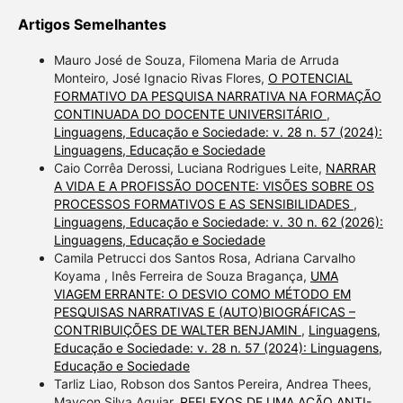
Artigos Semelhantes
Mauro José de Souza, Filomena Maria de Arruda
Monteiro, José Ignacio Rivas Flores,
O POTENCIAL
FORMATIVO DA PESQUISA NARRATIVA NA FORMAÇÃO
CONTINUADA DO DOCENTE UNIVERSITÁRIO
,
Linguagens, Educação e Sociedade: v. 28 n. 57 (2024):
Linguagens, Educação e Sociedade
Caio Corrêa Derossi, Luciana Rodrigues Leite,
NARRAR
A VIDA E A PROFISSÃO DOCENTE: VISÕES SOBRE OS
PROCESSOS FORMATIVOS E AS SENSIBILIDADES
,
Linguagens, Educação e Sociedade: v. 30 n. 62 (2026):
Linguagens, Educação e Sociedade
Camila Petrucci dos Santos Rosa, Adriana Carvalho
Koyama , Inês Ferreira de Souza Bragança,
UMA
VIAGEM ERRANTE: O DESVIO COMO MÉTODO EM
PESQUISAS NARRATIVAS E (AUTO)BIOGRÁFICAS –
CONTRIBUIÇÕES DE WALTER BENJAMIN
,
Linguagens,
Educação e Sociedade: v. 28 n. 57 (2024): Linguagens,
Educação e Sociedade
Tarliz Liao, Robson dos Santos Pereira, Andrea Thees,
Maycon Silva Aguiar,
REFLEXOS DE UMA AÇÃO ANTI-