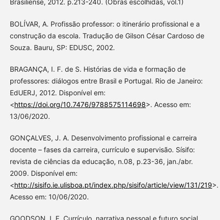
Brasiliense, 2012. p.213-240. (Obras escolhidas, vol.1)
BOLÍVAR, A. Profissão professor: o itinerário profissional e a
construção da escola. Tradução de Gilson César Cardoso de
Souza. Bauru, SP: EDUSC, 2002.
BRAGANÇA, I. F. de S. Histórias de vida e formação de
professores: diálogos entre Brasil e Portugal. Rio de Janeiro:
EdUERJ, 2012. Disponível em:
<
https://doi.org/10.7476/9788575114698
>. Acesso em:
13/06/2020.
GONÇALVES, J. A. Desenvolvimento profissional e carreira
docente – fases da carreira, currículo e supervisão. Sísifo:
revista de ciências da educação, n.08, p.23-36, jan./abr.
2009. Disponível em:
<
http://sisifo.ie.ulisboa.pt/index.php/sisifo/article/view/131/219
>.
Acesso em: 10/06/2020.
GOODSON, I. F. Currículo, narrativa pessoal e futuro social.