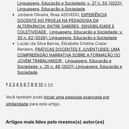
Linguagens, Educação e Sociedade: v. 27 n. 55 (2023):
Linguagens, Educação e Sociedade
Jordane Oliveira, Rosa AZEVEDO,
EXPERIÊNCIA
DOCENTE NO PROEJA NA PEDAGOGIA DA
ALTERNÂNCIA: ENTRE SABERES, SENSIBILIDADE E
COLETIVIDADE
,
Linguagens, Educação e Sociedade: v.
30 n. 62 (2026): Linguagens, Educação e Sociedade
Lucian da Silva Barros, Elizabete Cristina Costa-
Renders,
PRÁTICAS DOCENTES E JUVENTUDES: UMA
COMPREENSÃO NARRATIVA SOBRE A FORMAÇÃO DO
JOVEM TRABALHADOR
,
Linguagens, Educação e
Sociedade: v. 25 n. 48 (2021): Linguagens, Educação e
Sociedade
1
2
3
4
5
6
7
8
9
10
>
>>
Você também pode
iniciar uma pesquisa avançada por
similaridade
para este artigo.
Artigos mais lidos pelo mesmo(s) autor(es)