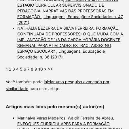
ESTÁGIO CURRICULAR SUPERVISIONADO DE
PEDAGOGIA: NARRATIVAS DAS PROFESSORAS EM
FORMAÇÃO
,
Linguagens, Educação e Sociedade: n. 47
(2021)
NATHALIA BEZERRA DA SILVA FERREIRA,
FORMAÇÃO
CONTINUADA DE PROFESSORES: O QUE MUDA COM A
IMPLANTAÇÃO DE 1/3 DA CARGA HORÁRIA DOCENTE
SEMANAL PARA ATIVIDADES EXTRACLASSES NO
ESPAÇO ESCOLAR?
,
Linguagens, Educação e
Sociedade: n. 36 (2017)
1
2
3
4
5
6
7
8
9
10
>
>>
Você também pode
iniciar uma pesquisa avançada por
similaridade
para este artigo.
Artigos mais lidos pelo mesmo(s) autor(es)
Marinalva Veras Medeiros, Waldir Ferreira de Abreu,
ENFOQUES CURRICULARES PARA A FORMAÇÃO