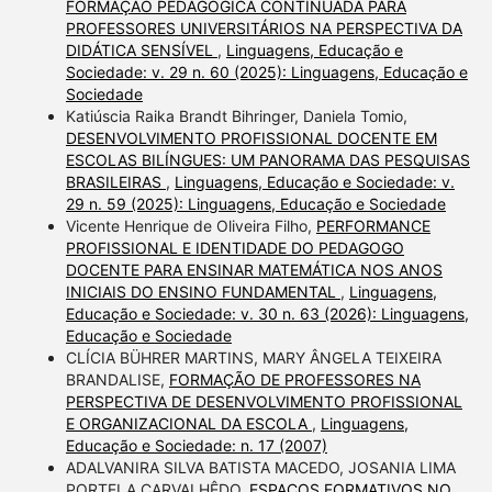
FORMAÇÃO PEDAGÓGICA CONTINUADA PARA
PROFESSORES UNIVERSITÁRIOS NA PERSPECTIVA DA
DIDÁTICA SENSÍVEL
,
Linguagens, Educação e
Sociedade: v. 29 n. 60 (2025): Linguagens, Educação e
Sociedade
Katiúscia Raika Brandt Bihringer, Daniela Tomio,
DESENVOLVIMENTO PROFISSIONAL DOCENTE EM
ESCOLAS BILÍNGUES: UM PANORAMA DAS PESQUISAS
BRASILEIRAS
,
Linguagens, Educação e Sociedade: v.
29 n. 59 (2025): Linguagens, Educação e Sociedade
Vicente Henrique de Oliveira Filho,
PERFORMANCE
PROFISSIONAL E IDENTIDADE DO PEDAGOGO
DOCENTE PARA ENSINAR MATEMÁTICA NOS ANOS
INICIAIS DO ENSINO FUNDAMENTAL
,
Linguagens,
Educação e Sociedade: v. 30 n. 63 (2026): Linguagens,
Educação e Sociedade
CLÍCIA BÜHRER MARTINS, MARY ÂNGELA TEIXEIRA
BRANDALISE,
FORMAÇÃO DE PROFESSORES NA
PERSPECTIVA DE DESENVOLVIMENTO PROFISSIONAL
E ORGANIZACIONAL DA ESCOLA
,
Linguagens,
Educação e Sociedade: n. 17 (2007)
ADALVANIRA SILVA BATISTA MACEDO, JOSANIA LIMA
PORTELA CARVALHÊDO,
ESPAÇOS FORMATIVOS NO