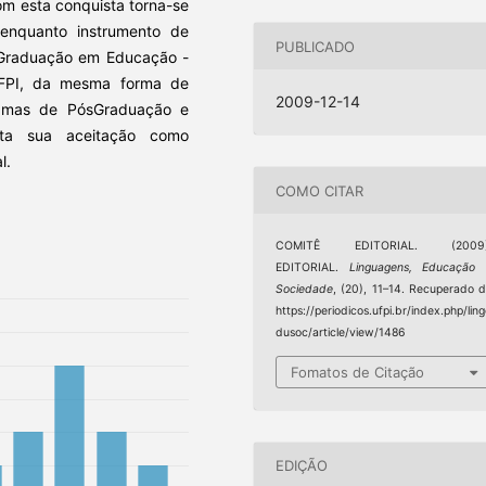
om esta conquista torna-se
 enquanto instrumento de
PUBLICADO
-Graduação em Educação -
UFPI, da mesma forma de
2009-12-14
ramas de PósGraduação e
sta sua aceitação como
l.
COMO CITAR
COMITÊ EDITORIAL. (2009)
EDITORIAL.
Linguagens, Educação 
Sociedade
, (20), 11–14. Recuperado 
https://periodicos.ufpi.br/index.php/lin
dusoc/article/view/1486
Fomatos de Citação
EDIÇÃO