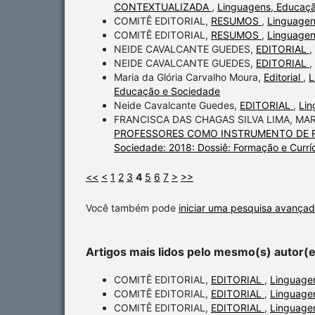
CONTEXTUALIZADA
,
Linguagens, Educaçã
COMITÊ EDITORIAL,
RESUMOS
,
Linguagen
COMITÊ EDITORIAL,
RESUMOS
,
Linguagen
NEIDE CAVALCANTE GUEDES,
EDITORIAL
,
NEIDE CAVALCANTE GUEDES,
EDITORIAL
,
Maria da Glória Carvalho Moura,
Editorial
,
L
Educação e Sociedade
Neide Cavalcante Guedes,
EDITORIAL
,
Lin
FRANCISCA DAS CHAGAS SILVA LIMA, MA
PROFESSORES COMO INSTRUMENTO DE R
Sociedade: 2018: Dossiê: Formação e Currí
<<
<
1
2
3
4
5
6
7
>
>>
Você também pode
iniciar uma pesquisa avançad
Artigos mais lidos pelo mesmo(s) autor(
COMITÊ EDITORIAL,
EDITORIAL
,
Linguagen
COMITÊ EDITORIAL,
EDITORIAL
,
Linguagen
COMITÊ EDITORIAL,
EDITORIAL
,
Linguagen