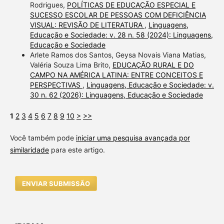
Rodrigues,
POLÍTICAS DE EDUCAÇÃO ESPECIAL E
SUCESSO ESCOLAR DE PESSOAS COM DEFICIÊNCIA
VISUAL: REVISÃO DE LITERATURA
,
Linguagens,
Educação e Sociedade: v. 28 n. 58 (2024): Linguagens,
Educação e Sociedade
Arlete Ramos dos Santos, Geysa Novais Viana Matias,
Valéria Souza Lima Brito,
EDUCAÇÃO RURAL E DO
CAMPO NA AMÉRICA LATINA: ENTRE CONCEITOS E
PERSPECTIVAS
,
Linguagens, Educação e Sociedade: v.
30 n. 62 (2026): Linguagens, Educação e Sociedade
1
2
3
4
5
6
7
8
9
10
>
>>
Você também pode
iniciar uma pesquisa avançada por
similaridade
para este artigo.
ENVIAR SUBMISSÃO