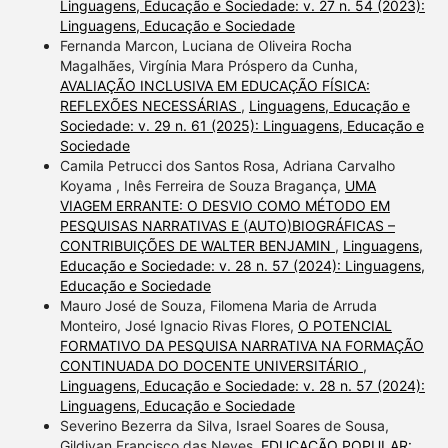
Linguagens, Educação e Sociedade: v. 27 n. 54 (2023):
Linguagens, Educação e Sociedade
Fernanda Marcon, Luciana de Oliveira Rocha
Magalhães, Virgínia Mara Próspero da Cunha,
AVALIAÇÃO INCLUSIVA EM EDUCAÇÃO FÍSICA:
REFLEXÕES NECESSÁRIAS
,
Linguagens, Educação e
Sociedade: v. 29 n. 61 (2025): Linguagens, Educação e
Sociedade
Camila Petrucci dos Santos Rosa, Adriana Carvalho
Koyama , Inês Ferreira de Souza Bragança,
UMA
VIAGEM ERRANTE: O DESVIO COMO MÉTODO EM
PESQUISAS NARRATIVAS E (AUTO)BIOGRÁFICAS –
CONTRIBUIÇÕES DE WALTER BENJAMIN
,
Linguagens,
Educação e Sociedade: v. 28 n. 57 (2024): Linguagens,
Educação e Sociedade
Mauro José de Souza, Filomena Maria de Arruda
Monteiro, José Ignacio Rivas Flores,
O POTENCIAL
FORMATIVO DA PESQUISA NARRATIVA NA FORMAÇÃO
CONTINUADA DO DOCENTE UNIVERSITÁRIO
,
Linguagens, Educação e Sociedade: v. 28 n. 57 (2024):
Linguagens, Educação e Sociedade
Severino Bezerra da Silva, Israel Soares de Sousa,
Gildivan Francisco das Neves,
EDUCAÇÃO POPULAR: