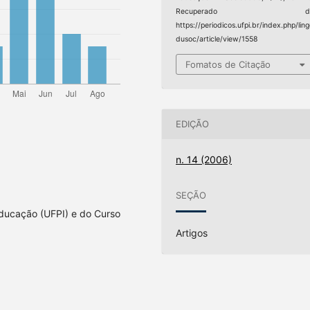
Recuperado d
https://periodicos.ufpi.br/index.php/lin
dusoc/article/view/1558
Fomatos de Citação
EDIÇÃO
n. 14 (2006)
SEÇÃO
ducação (UFPI) e do Curso
Artigos