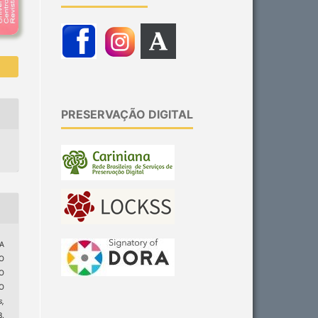
PRESERVAÇÃO DIGITAL
 A
O
O
O
s,
8.