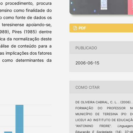
mo procedimento, procura
ensino como finalidade do
ndo como fonte de dados os
l teresinense apoiando-se,
PDF
1989), Pires (1985) dentre
ífica da normalização deste
nálise de conteúdo para a
PUBLICADO
as implicações dos fatores
s como determinantes da
2006-06-15
COMO CITAR
DE OLIVEIRA CABRAL, C. L. . (2006).
FORMAÇÃO DO PROFESSOR N
MUNICÍPIO DE TERESINA (PI): D
LICEU1 AO INSTITUTO DE EDUCAÇÃ
“ANTONINO FREIRE”.
Linguagen
Educação E Sociedade
, (14), 37–4