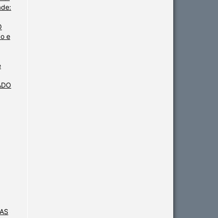
ade:
O
o e
e
ADO
NAS