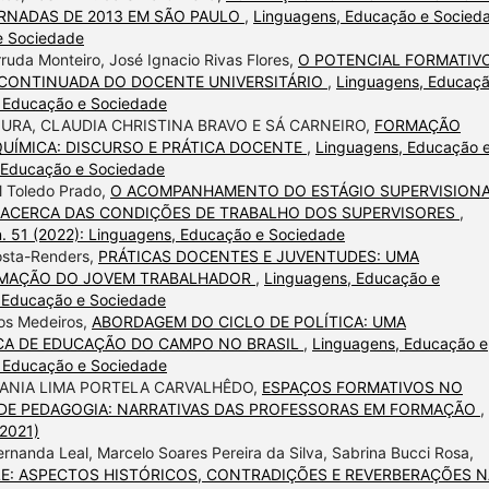
ORNADAS DE 2013 EM SÃO PAULO
,
Linguagens, Educação e Socied
 e Sociedade
ruda Monteiro, José Ignacio Rivas Flores,
O POTENCIAL FORMATIV
 CONTINUADA DO DOCENTE UNIVERSITÁRIO
,
Linguagens, Educaçã
, Educação e Sociedade
RA, CLAUDIA CHRISTINA BRAVO E SÁ CARNEIRO,
FORMAÇÃO
QUÍMICA: DISCURSO E PRÁTICA DOCENTE
,
Linguagens, Educação 
, Educação e Sociedade
l Toledo Prado,
O ACOMPANHAMENTO DO ESTÁGIO SUPERVISION
E ACERCA DAS CONDIÇÕES DE TRABALHO DOS SUPERVISORES
,
n. 51 (2022): Linguagens, Educação e Sociedade
Costa-Renders,
PRÁTICAS DOCENTES E JUVENTUDES: UMA
RMAÇÃO DO JOVEM TRABALHADOR
,
Linguagens, Educação e
, Educação e Sociedade
ros Medeiros,
ABORDAGEM DO CICLO DE POLÍTICA: UMA
ICA DE EDUCAÇÃO DO CAMPO NO BRASIL
,
Linguagens, Educação e
, Educação e Sociedade
SANIA LIMA PORTELA CARVALHÊDO,
ESPAÇOS FORMATIVOS NO
 DE PEDAGOGIA: NARRATIVAS DAS PROFESSORAS EM FORMAÇÃO
,
(2021)
rnanda Leal, Marcelo Soares Pereira da Silva, Sabrina Bucci Rosa,
LE: ASPECTOS HISTÓRICOS, CONTRADIÇÕES E REVERBERAÇÕES 