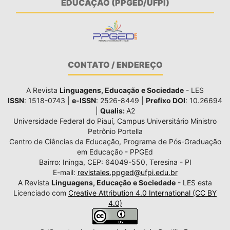
EDUCAÇÃO (PPGED/UFPI)
CONTATO / ENDEREÇO
A Revista
Linguagens, Educação e Sociedade
- LES
ISSN
: 1518-0743 |
e-ISSN
: 2526-8449 |
Prefixo DOI
: 10.26694
|
Qualis:
A2
Universidade Federal do Piauí, Campus Universitário Ministro
Petrônio Portella
Centro de Ciências da Educação, Programa de Pós-Graduação
em Educação - PPGEd
Bairro: Ininga, CEP: 64049-550, Teresina - PI
E-mail:
revistales.ppged@ufpi.edu.br
A Revista
Linguagens, Educação e Sociedade
- LES esta
Licenciado com
Creative Attribution 4.0 International (CC BY
4.0)