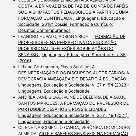
COSTA,
A BRINCADEIRA DE FAZ-DE-CONTA DE PAPÉIS
SOCIAIS: IMPACTOS PEDAGÓGICOS A PARTIR DE UMA
FORMAÇÃO CONTINUADA
,
Linguagens, Educação e
Sociedade: 2018: Dossiê: Formação e Currículo:
Desafios Contemporâneos
LEANDRO HUPALO, ADRIANA RICHIT,
FORMAÇÃO DE
PROFESSORES NA PERSPECTIVA DA EDUCAÇÃO
PROFISSIONAL: REFLEXÕES SOBRE AÇÕES DO
SENAI/SC
,
Linguagens, Educação e Sociedade: n. 35
(2016)
Lidiane Grutzamann, Flávia Schilling,
A
DESINFORMAÇÃO E OS DISCURSOS AUTORITÁRIOS: A
DEMOCRACIA AMEAÇADA E O DESAFIO À EDUCAÇÃO
,
Linguagens, Educação e Sociedade: v. 27 n. 54 (2023):
Linguagens, Educação e Sociedade
ANDRÉA JANE SILVA, IVONEIDE BEZERRA DE ARAÚJO
SANTOS MARQUES,
A FORMAÇÃO DO PROFESSOR DE
PORTUGUÊS: DESAFIOS E POSSIBILIDADES
,
Linguagens, Educação e Sociedade: v. 25 n. 49 (2021):
Linguagens, Educação e Sociedade
CILENE NASCIMENTO CANDA, VERÔNICA DOMINGUES
ALMEIDA,
ARTE E SABERES SENSÍVEIS NA FORMAÇÃO