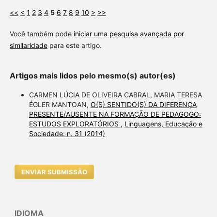
<<
<
1
2
3
4
5
6
7
8
9
10
>
>>
Você também pode
iniciar uma pesquisa avançada por
similaridade
para este artigo.
Artigos mais lidos pelo mesmo(s) autor(es)
CARMEN LÚCIA DE OLIVEIRA CABRAL, MARIA TERESA
ÉGLER MANTOAN,
O(S) SENTIDO(S) DA DIFERENÇA
PRESENTE/AUSENTE NA FORMAÇÃO DE PEDAGOGO:
ESTUDOS EXPLORATÓRIOS
,
Linguagens, Educação e
Sociedade: n. 31 (2014)
ENVIAR SUBMISSÃO
IDIOMA