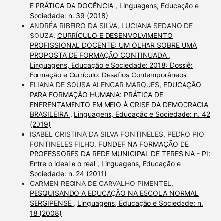
E PRÁTICA DA DOCÊNCIA
,
Linguagens, Educação e
Sociedade: n. 39 (2018)
ANDRÉA RIBEIRO DA SILVA, LUCIANA SEDANO DE
SOUZA,
CURRÍCULO E DESENVOLVIMENTO
PROFISSIONAL DOCENTE: UM OLHAR SOBRE UMA
PROPOSTA DE FORMAÇÃO CONTINUADA
,
Linguagens, Educação e Sociedade: 2018: Dossiê:
Formação e Currículo: Desafios Contemporâneos
ELIANA DE SOUSA ALENCAR MARQUES,
EDUCAÇÃO
PARA FORMAÇÃO HUMANA: PRÁTICA DE
ENFRENTAMENTO EM MEIO À CRISE DA DEMOCRACIA
BRASILEIRA
,
Linguagens, Educação e Sociedade: n. 42
(2019)
ISABEL CRISTINA DA SILVA FONTINELES, PEDRO PIO
FONTINELES FILHO,
FUNDEF NA FORMAÇÃO DE
PROFESSORES DA REDE MUNICIPAL DE TERESINA - PI:
Entre o ideal e o real
,
Linguagens, Educação e
Sociedade: n. 24 (2011)
CARMEN REGINA DE CARVALHO PIMENTEL,
PESQUISANDO A EDUCAÇÃO NA ESCOLA NORMAL
SERGIPENSE
,
Linguagens, Educação e Sociedade: n.
18 (2008)