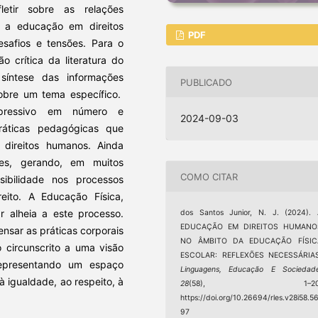
etir sobre as relações
e a educação em direitos
PDF
safios e tensões. Para o
o crítica da literatura do
 síntese das informações
PUBLICADO
sobre um tema específico.
pressivo em número e
2024-09-03
práticas pedagógicas que
direitos humanos. Ainda
ntes, gerando, em muitos
COMO CITAR
ibilidade nos processos
eito. A Educação Física,
r alheia a este processo.
dos Santos Junior, N. J. (2024).
EDUCAÇÃO EM DIREITOS HUMANO
nsar as práticas corporais
NO ÂMBITO DA EDUCAÇÃO FÍSIC
o circunscrito a uma visão
ESCOLAR: REFLEXÕES NECESSÁRIAS
representando um espaço
Linguagens, Educação E Sociedad
à igualdade, ao respeito, à
28
(58), 1–20
https://doi.org/10.26694/rles.v28i58.5
97