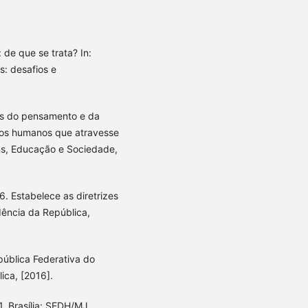
de que se trata? In:
s: desafios e
ais do pensamento e da
tos humanos que atravesse
ns, Educação e Sociedade,
. Estabelece as diretrizes
dência da República,
pública Federativa do
lica, [2016].
. Brasília: SEDH/MJ,