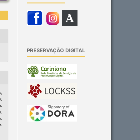
PRESERVAÇÃO DIGITAL
 A
S
A
.
e
,
.
6