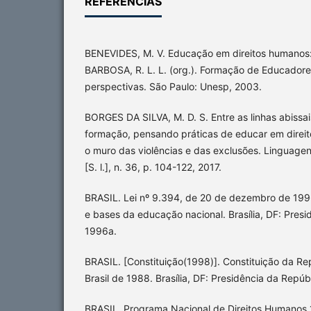
REFERÊNCIAS
BENEVIDES, M. V. Educação em direitos humanos: 
BARBOSA, R. L. L. (org.). Formação de Educadore
perspectivas. São Paulo: Unesp, 2003.
BORGES DA SILVA, M. D. S. Entre as linhas abiss
formação, pensando práticas de educar em direi
o muro das violências e das exclusões. Linguage
[S. l.], n. 36, p. 104-122, 2017.
BRASIL. Lei nº 9.394, de 20 de dezembro de 1996
e bases da educação nacional. Brasília, DF: Presi
1996a.
BRASIL. [Constituição(1998)]. Constituição da Re
Brasil de 1988. Brasília, DF: Presidência da Repúb
BRASIL. Programa Nacional de Direitos Humanos 1