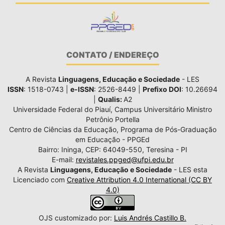
CONTATO / ENDEREÇO
A Revista
Linguagens, Educação e Sociedade
- LES
ISSN
: 1518-0743 |
e-ISSN
: 2526-8449 |
Prefixo DOI
: 10.26694
|
Qualis:
A2
Universidade Federal do Piauí, Campus Universitário Ministro
Petrônio Portella
Centro de Ciências da Educação, Programa de Pós-Graduação
em Educação - PPGEd
Bairro: Ininga, CEP: 64049-550, Teresina - PI
E-mail:
revistales.ppged@ufpi.edu.br
A Revista
Linguagens, Educação e Sociedade
- LES esta
Licenciado com
Creative Attribution 4.0 International (CC BY
4.0)
OJS customizado por:
Luis Andrés Castillo B.