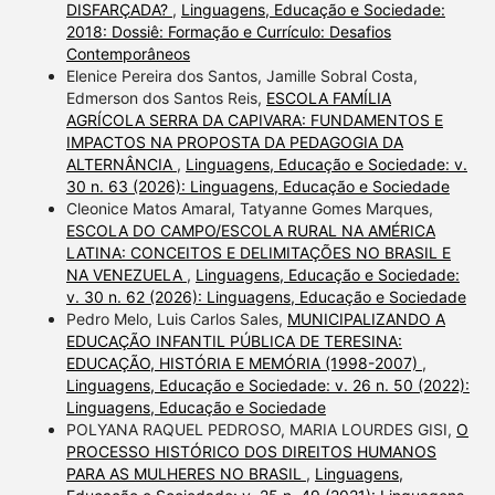
DISFARÇADA?
,
Linguagens, Educação e Sociedade:
2018: Dossiê: Formação e Currículo: Desafios
Contemporâneos
Elenice Pereira dos Santos, Jamille Sobral Costa,
Edmerson dos Santos Reis,
ESCOLA FAMÍLIA
AGRÍCOLA SERRA DA CAPIVARA: FUNDAMENTOS E
IMPACTOS NA PROPOSTA DA PEDAGOGIA DA
ALTERNÂNCIA
,
Linguagens, Educação e Sociedade: v.
30 n. 63 (2026): Linguagens, Educação e Sociedade
Cleonice Matos Amaral, Tatyanne Gomes Marques,
ESCOLA DO CAMPO/ESCOLA RURAL NA AMÉRICA
LATINA: CONCEITOS E DELIMITAÇÕES NO BRASIL E
NA VENEZUELA
,
Linguagens, Educação e Sociedade:
v. 30 n. 62 (2026): Linguagens, Educação e Sociedade
Pedro Melo, Luis Carlos Sales,
MUNICIPALIZANDO A
EDUCAÇÃO INFANTIL PÚBLICA DE TERESINA:
EDUCAÇÃO, HISTÓRIA E MEMÓRIA (1998-2007)
,
Linguagens, Educação e Sociedade: v. 26 n. 50 (2022):
Linguagens, Educação e Sociedade
POLYANA RAQUEL PEDROSO, MARIA LOURDES GISI,
O
PROCESSO HISTÓRICO DOS DIREITOS HUMANOS
PARA AS MULHERES NO BRASIL
,
Linguagens,