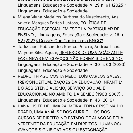
Linguagens, Educação e Sociedade: v. 29 n. 61 (2025):
Linguagens, Educação e Sociedade
Milena Viana Medeiros Barbosa do Nascimento, Ana
Valeria Marques Fortes Lustosa,
POLÍTICA DE
EDUCAÇÃO ESPECIAL EM ESCOLA PARTICULAR DE
ENSINO
,
Linguagens, Educação e Sociedade: v. 26 n.
52 (2022): Dossiê: Que Currículo é a BNCC?
Tarliz Liao, Robson dos Santos Pereira, Andrea Thees,
Maycon Silva Aguiar,
REFLEXOS DE UMA AÇÃO ANTI-
FAKE NEWS EM ESPAÇOS NÃO FORMAIS DE ENSINO
,
Linguagens, Educação e Sociedade: v. 30 n. 63 (2026):
Linguagens, Educação e Sociedade
PEDRO THIAGO COSTA MELO, LUÍS CARLOS SALES,
(RE)CONCEITUALIZAÇÕES DA EDUCAÇÃO INFANTIL:
DO ASSISTENCIALISMO, SERVIÇO SOCIAL E
EDUCACIONAL NO ÂMBITO DA SEMEC (1968-2007)
,
Linguagens, Educação e Sociedade: n. 43 (2019)
LANA LISIÊR DE LIMA PALMEIRA, EDNA CRISTINA DO
PRADO,
UMA ANÁLISE DOS CURRÍCULOS DOS
CURSOS DE DIREITO NO ESTADO DE ALAGOAS PELA
VERTENTE DA EDUCAÇÃO EM DIREITOS HUMANOS:
AVANÇOS SIGNIFICATIVOS OU ESTAGNAÇÃO