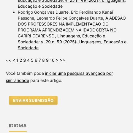
Educação e Sociedade: v. 25 n. 49 (2021): Linguagens,
Educação e Sociedade
Rodrigo Gonçalves Duarte, Eric Ferdinando Kanai
Passone, Leonardo Felipe Gonçalves Duarte,
A ADESÃO
DOS PROFESSORES NA IMPLEMENTAÇÃO DO
PROGRAMA APRENDIZAGEM NA IDADE CERTA NO
CARIRI CEARENSE
,
Linguagens, Educação e
Sociedade: v. 29 n. 59 (2025): Linguagens, Educação e
Sociedade
<<
<
1
2
3
4
5
6
7
8
9
10
>
>>
Você também pode
iniciar uma pesquisa avançada por
similaridade
para este artigo.
ENVIAR SUBMISSÃO
IDIOMA