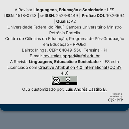
A Revista
Linguagens, Educação e Sociedade
- LES
ISSN
: 1518-0743 |
e-ISSN
: 2526-8449 |
Prefixo DOI
: 10.26694
|
Qualis:
A2
Universidade Federal do Piauí, Campus Universitário Ministro
Petrônio Portella
Centro de Ciências da Educação, Programa de Pós-Graduação
em Educação - PPGEd
Bairro: Ininga, CEP: 64049-550, Teresina - PI
E-mail:
revistales.ppged@ufpi.edu.br
A Revista
Linguagens, Educação e Sociedade
- LES esta
Licenciado com
Creative Attribution 4.0 International (CC BY
4.0)
OJS customizado por:
Luis Andrés Castillo B.