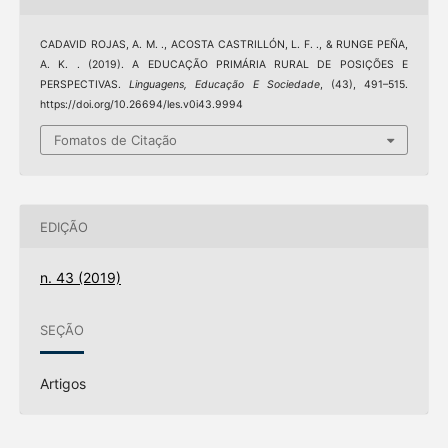
CADAVID ROJAS, A. M. ., ACOSTA CASTRILLÓN, L. F. ., & RUNGE PEÑA,
A. K. . (2019). A EDUCAÇÃO PRIMÁRIA RURAL DE POSIÇÕES E
PERSPECTIVAS.
Linguagens, Educação E Sociedade
, (43), 491–515.
https://doi.org/10.26694/les.v0i43.9994
Fomatos de Citação
EDIÇÃO
n. 43 (2019)
SEÇÃO
Artigos