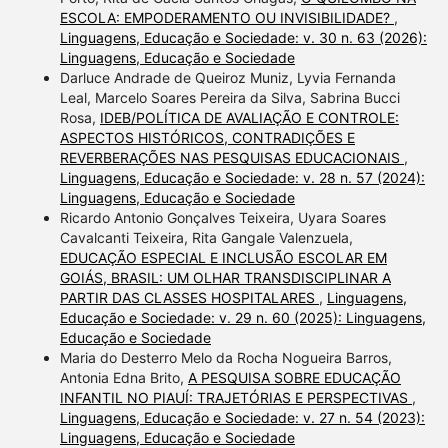
ESCOLA: EMPODERAMENTO OU INVISIBILIDADE?
,
Linguagens, Educação e Sociedade: v. 30 n. 63 (2026):
Linguagens, Educação e Sociedade
Darluce Andrade de Queiroz Muniz, Lyvia Fernanda
Leal, Marcelo Soares Pereira da Silva, Sabrina Bucci
Rosa,
IDEB/POLÍTICA DE AVALIAÇÃO E CONTROLE:
ASPECTOS HISTÓRICOS, CONTRADIÇÕES E
REVERBERAÇÕES NAS PESQUISAS EDUCACIONAIS
,
Linguagens, Educação e Sociedade: v. 28 n. 57 (2024):
Linguagens, Educação e Sociedade
Ricardo Antonio Gonçalves Teixeira, Uyara Soares
Cavalcanti Teixeira, Rita Gangale Valenzuela,
EDUCAÇÃO ESPECIAL E INCLUSÃO ESCOLAR EM
GOIÁS, BRASIL: UM OLHAR TRANSDISCIPLINAR A
PARTIR DAS CLASSES HOSPITALARES
,
Linguagens,
Educação e Sociedade: v. 29 n. 60 (2025): Linguagens,
Educação e Sociedade
Maria do Desterro Melo da Rocha Nogueira Barros,
Antonia Edna Brito,
A PESQUISA SOBRE EDUCAÇÃO
INFANTIL NO PIAUÍ: TRAJETÓRIAS E PERSPECTIVAS
,
Linguagens, Educação e Sociedade: v. 27 n. 54 (2023):
Linguagens, Educação e Sociedade