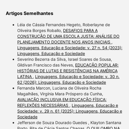
Artigos Semelhantes
Léia de Cássia Fernandes Hegeto, Roberlayne de
Oliveira Borges Roballo,
DESAFIOS PARA A
CONSTRUÇÃO DE UMA ESCOLA JUSTA: ANÁLISE DO
PLANEJAMENTO DOCENTE NOS ANOS INICIAIS
,
Linguagens, Educação e Sociedade: v. 27 n. 54 (2023):
Linguagens, Educação e Sociedade
Severino Bezerra da Silva, Israel Soares de Sousa,
Gildivan Francisco das Neves,
EDUCAÇÃO POPULAR:
HISTÓRIAS DE LUTAS E RESISTÊNCIAS NA AMÉRICA
LATINA
,
Linguagens, Educação e Sociedade: v. 30 n.
62 (2026): Linguagens, Educação e Sociedade
Fernanda Marcon, Luciana de Oliveira Rocha
Magalhães, Virgínia Mara Próspero da Cunha,
AVALIAÇÃO INCLUSIVA EM EDUCAÇÃO FÍSICA:
REFLEXÕES NECESSÁRIAS
,
Linguagens, Educação e
Sociedade: v. 29 n. 61 (2025): Linguagens, Educação e
Sociedade
Jefferson de Souza Dourado Guedes , Klayton Santana
Porto, Rita de Cácia Santos Chagas,
O QUILOMBO NA