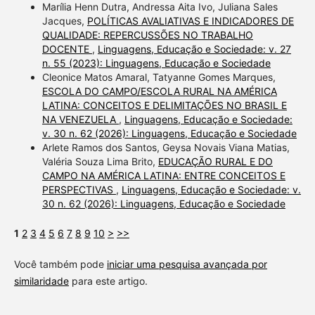
Marília Henn Dutra, Andressa Aita Ivo, Juliana Sales
Jacques,
POLÍTICAS AVALIATIVAS E INDICADORES DE
QUALIDADE: REPERCUSSÕES NO TRABALHO
DOCENTE
,
Linguagens, Educação e Sociedade: v. 27
n. 55 (2023): Linguagens, Educação e Sociedade
Cleonice Matos Amaral, Tatyanne Gomes Marques,
ESCOLA DO CAMPO/ESCOLA RURAL NA AMÉRICA
LATINA: CONCEITOS E DELIMITAÇÕES NO BRASIL E
NA VENEZUELA
,
Linguagens, Educação e Sociedade:
v. 30 n. 62 (2026): Linguagens, Educação e Sociedade
Arlete Ramos dos Santos, Geysa Novais Viana Matias,
Valéria Souza Lima Brito,
EDUCAÇÃO RURAL E DO
CAMPO NA AMÉRICA LATINA: ENTRE CONCEITOS E
PERSPECTIVAS
,
Linguagens, Educação e Sociedade: v.
30 n. 62 (2026): Linguagens, Educação e Sociedade
1
2
3
4
5
6
7
8
9
10
>
>>
Você também pode
iniciar uma pesquisa avançada por
similaridade
para este artigo.