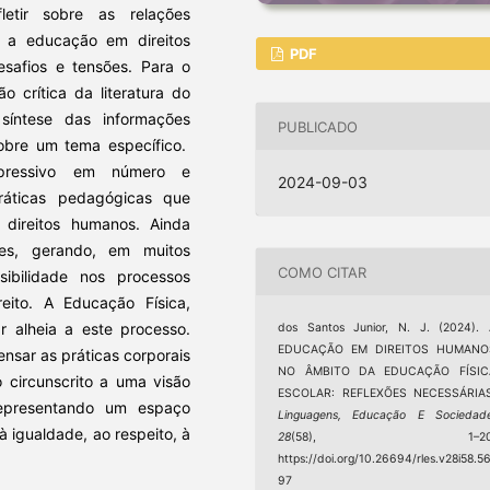
etir sobre as relações
e a educação em direitos
PDF
safios e tensões. Para o
o crítica da literatura do
 síntese das informações
PUBLICADO
sobre um tema específico.
pressivo em número e
2024-09-03
práticas pedagógicas que
direitos humanos. Ainda
ntes, gerando, em muitos
COMO CITAR
ibilidade nos processos
eito. A Educação Física,
r alheia a este processo.
dos Santos Junior, N. J. (2024).
EDUCAÇÃO EM DIREITOS HUMANO
nsar as práticas corporais
NO ÂMBITO DA EDUCAÇÃO FÍSIC
o circunscrito a uma visão
ESCOLAR: REFLEXÕES NECESSÁRIAS
representando um espaço
Linguagens, Educação E Sociedad
à igualdade, ao respeito, à
28
(58), 1–20
https://doi.org/10.26694/rles.v28i58.5
97