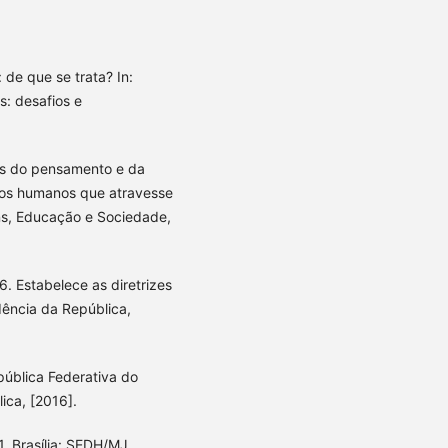
de que se trata? In:
s: desafios e
ais do pensamento e da
tos humanos que atravesse
ns, Educação e Sociedade,
. Estabelece as diretrizes
dência da República,
pública Federativa do
lica, [2016].
. Brasília: SEDH/MJ,