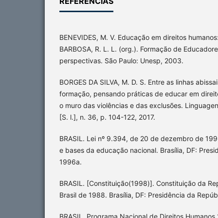
REFERÊNCIAS
BENEVIDES, M. V. Educação em direitos humanos: 
BARBOSA, R. L. L. (org.). Formação de Educadore
perspectivas. São Paulo: Unesp, 2003.
BORGES DA SILVA, M. D. S. Entre as linhas abiss
formação, pensando práticas de educar em direi
o muro das violências e das exclusões. Linguage
[S. l.], n. 36, p. 104-122, 2017.
BRASIL. Lei nº 9.394, de 20 de dezembro de 1996
e bases da educação nacional. Brasília, DF: Presi
1996a.
BRASIL. [Constituição(1998)]. Constituição da Re
Brasil de 1988. Brasília, DF: Presidência da Repúb
BRASIL. Programa Nacional de Direitos Humanos 1