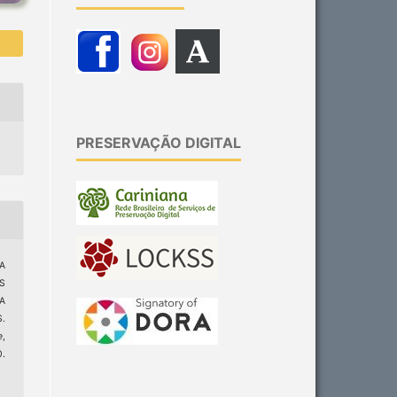
PRESERVAÇÃO DIGITAL
 A
S
A
.
e
,
.
6