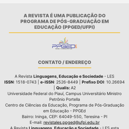
A REVISTA É UMA PUBLICAÇÃO DO
PROGRAMA DE PÓS-GRADUAÇÃO EM
EDUCAÇÃO (PPGED/UFPI)
CONTATO / ENDEREÇO
A Revista
Linguagens, Educação e Sociedade
- LES
ISSN
: 1518-0743 |
e-ISSN
: 2526-8449 |
Prefixo DOI
: 10.26694
|
Qualis:
A2
Universidade Federal do Piauí, Campus Universitário Ministro
Petrônio Portella
Centro de Ciências da Educação, Programa de Pós-Graduação
em Educação - PPGEd
Bairro: Ininga, CEP: 64049-550, Teresina - PI
E-mail:
revistales.ppged@ufpi.edu.br
A Revista
Linguagens, Educação e Sociedade
- LES esta