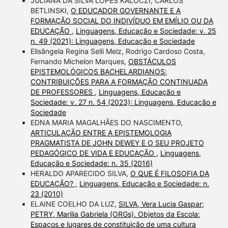
JULIANA DA SILVA LOPES KALOCZI, CARLOS
BETLINSKI,
O EDUCADOR GOVERNANTE E A
FORMAÇÃO SOCIAL DO INDIVÍDUO EM EMÍLIO OU DA
EDUCAÇÃO
,
Linguagens, Educação e Sociedade: v. 25
n. 49 (2021): Linguagens, Educação e Sociedade
Elisângela Regina Selli Melz, Rodrigo Cardoso Costa,
Fernando Michelon Marques,
OBSTÁCULOS
EPISTEMOLÓGICOS BACHELARDIANOS:
CONTRIBUIÇÕES PARA A FORMAÇÃO CONTINUADA
DE PROFESSORES
,
Linguagens, Educação e
Sociedade: v. 27 n. 54 (2023): Linguagens, Educação e
Sociedade
EDNA MARIA MAGALHÃES DO NASCIMENTO,
ARTICULAÇÃO ENTRE A EPISTEMOLOGIA
PRAGMATISTA DE JOHN DEWEY E O SEU PROJETO
PEDAGÓGICO DE VIDA E EDUCAÇÃO
,
Linguagens,
Educação e Sociedade: n. 35 (2016)
HERALDO APARECIDO SILVA,
O QUE É FILOSOFIA DA
EDUCAÇÃO?
,
Linguagens, Educação e Sociedade: n.
23 (2010)
ELAINE COELHO DA LUZ,
SILVA, Vera Lucia Gaspar;
PETRY, Marilia Gabriela (ORGs). Objetos da Escola:
Espaços e lugares de constituição de uma cultura