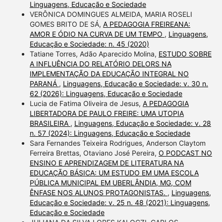
Linguagens, Educação e Sociedade
VERÔNICA DOMINGUES ALMEIDA, MARIA ROSELI
GOMES BRITO DE SÁ,
A PEDAGOGIA FREIREANA:
AMOR E ÓDIO NA CURVA DE UM TEMPO
,
Linguagens,
Educação e Sociedade: n. 45 (2020)
Tatiane Torres, Adão Aparecido Molina,
ESTUDO SOBRE
A INFLUÊNCIA DO RELATÓRIO DELORS NA
IMPLEMENTAÇÃO DA EDUCAÇÃO INTEGRAL NO
PARANÁ
,
Linguagens, Educação e Sociedade: v. 30 n.
62 (2026): Linguagens, Educação e Sociedade
Lucia de Fatima Oliveira de Jesus,
A PEDAGOGIA
LIBERTADORA DE PAULO FREIRE: UMA UTOPIA
BRASILEIRA
,
Linguagens, Educação e Sociedade: v. 28
n. 57 (2024): Linguagens, Educação e Sociedade
Sara Fernandes Teixeira Rodrigues, Anderson Claytom
Ferreira Brettas, Otaviano José Pereira,
O PODCAST NO
ENSINO E APRENDIZAGEM DE LITERATURA NA
EDUCAÇÃO BÁSICA: UM ESTUDO EM UMA ESCOLA
PÚBLICA MUNICIPAL EM UBERLÂNDIA, MG, COM
ÊNFASE NOS ALUNOS PROTAGONISTAS.
,
Linguagens,
Educação e Sociedade: v. 25 n. 48 (2021): Linguagens,
Educação e Sociedade