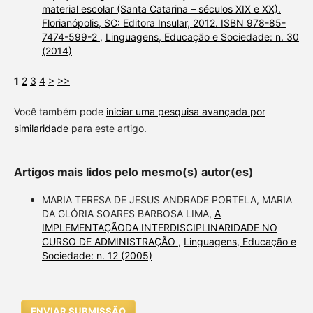
material escolar (Santa Catarina – séculos XIX e XX).
Florianópolis, SC: Editora Insular, 2012. ISBN 978-85-
7474-599-2
,
Linguagens, Educação e Sociedade: n. 30
(2014)
1
2
3
4
>
>>
Você também pode
iniciar uma pesquisa avançada por
similaridade
para este artigo.
Artigos mais lidos pelo mesmo(s) autor(es)
MARIA TERESA DE JESUS ANDRADE PORTELA, MARIA
DA GLÓRIA SOARES BARBOSA LIMA,
A
IMPLEMENTAÇÃODA INTERDISCIPLINARIDADE NO
CURSO DE ADMINISTRAÇÃO
,
Linguagens, Educação e
Sociedade: n. 12 (2005)
ENVIAR SUBMISSÃO