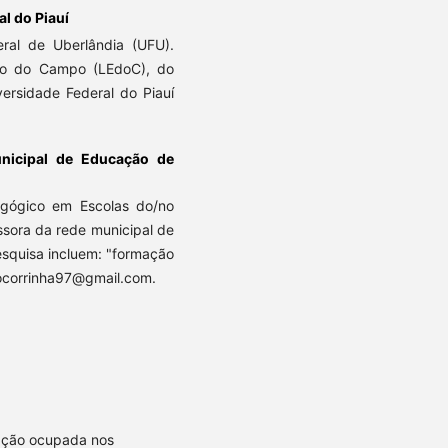
l do Piauí
al de Uberlândia (UFU).
ão do Campo (LEdoC), do
ersidade Federal do Piauí
unicipal de Educação de
agógico em Escolas do/no
ssora da rede municipal de
esquisa incluem: "formação
 socorrinha97@gmail.com.
ação ocupada nos