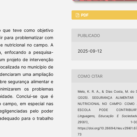
PDF
o que teve como objetivo
PUBLICADO
ir para problematizar com
 e nutricional no campo. A
2025-09-12
va, enfocando a pesquisa-
um projeto de intervenção
ocalizada no município de
evidenciaram uma ampliação
COMO CITAR
bre segurança alimentar e
nimizarem os problemas
Melo, K. R. A., & Dias Costa, M. do 
nidade. Conclui-se que é
(2025). SEGURANÇA ALIMENTAR 
do campo, em especial nas
NUTRICIONAL NO CAMPO: COMO 
ESCOLA PODE CONTRIBUIR?
negligenciadas pelo poder
Linguagens, Educação E Sociedad
 adequado para o trabalho
29
(61), 1–30
https://doi.org/10.26694/rles.v29i61.6
73