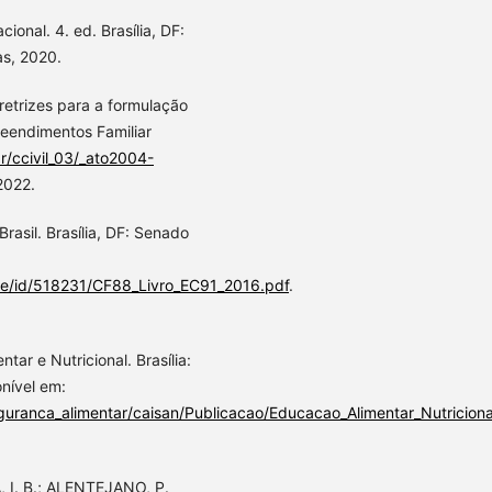
onal. 4. ed. Brasília, DF:
s, 2020.
retrizes para a formulação
preendimentos Familiar
r/ccivil_03/_ato2004-
2022.
rasil. Brasília, DF: Senado
dle/id/518231/CF88_Livro_EC91_2016.pdf
.
tar e Nutricional. Brasília:
onível em:
uranca_alimentar/caisan/Publicacao/Educacao_Alimentar_Nutricional
 I. B.; ALENTEJANO, P.