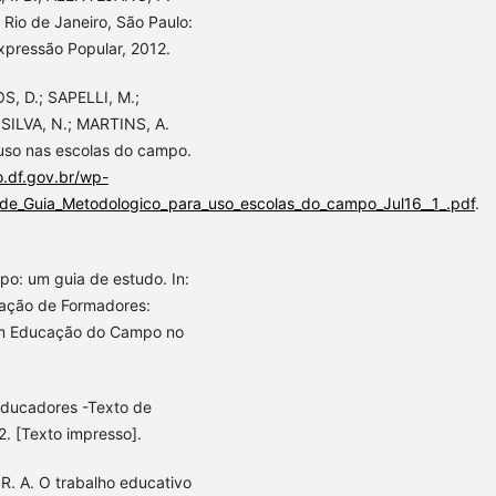
Rio de Janeiro, São Paulo:
xpressão Popular, 2012.
S, D.; SAPELLI, M.;
; SILVA, N.; MARTINS, A.
 uso nas escolas do campo.
.df.gov.br/wp-
ade_Guia_Metodologico_para_uso_escolas_do_campo_Jul16__1_.pdf
.
: um guia de estudo. In:
mação de Formadores:
 em Educação do Campo no
Educadores -Texto de
. [Texto impresso].
R. A. O trabalho educativo