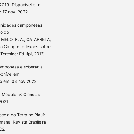
2019. Disponível em:
 17 nov. 2022.
omunidades camponesas
ão do
; MELO, R. A.; CATAPRETA,
do Campo: reflexões sobre
Teresina: Edufpi, 2017.
 camponesa e soberania
ponível em:
so em: 08 nov.2022.
 Módulo IV: Ciências
2021.
cola da Terra no Piauí:
ana. Revista Brasileira
22.