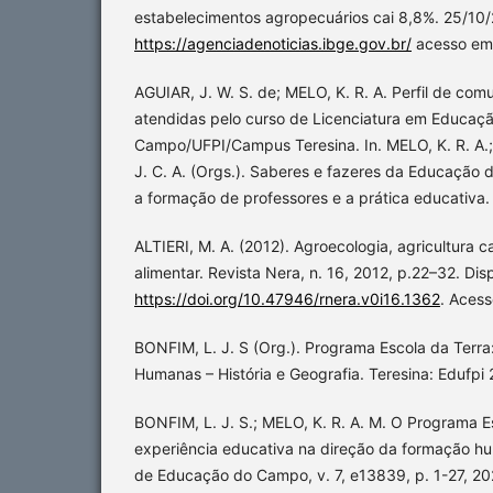
estabelecimentos agropecuários cai 8,8%. 25/10/
https://agenciadenoticias.ibge.gov.br/
acesso em:
AGUIAR, J. W. S. de; MELO, K. R. A. Perfil de c
atendidas pelo curso de Licenciatura em Educaç
Campo/UFPI/Campus Teresina. In. MELO, K. R. A.
J. C. A. (Orgs.). Saberes e fazeres da Educação 
a formação de professores e a prática educativa. 
ALTIERI, M. A. (2012). Agroecologia, agricultura
alimentar. Revista Nera, n. 16, 2012, p.22–32. Dis
https://doi.org/10.47946/rnera.v0i16.1362
. Aces
BONFIM, L. J. S (Org.). Programa Escola da Terra:
Humanas – História e Geografia. Teresina: Edufpi 
BONFIM, L. J. S.; MELO, K. R. A. M. O Programa Es
experiência educativa na direção da formação hum
de Educação do Campo, v. 7, e13839, p. 1-27, 20