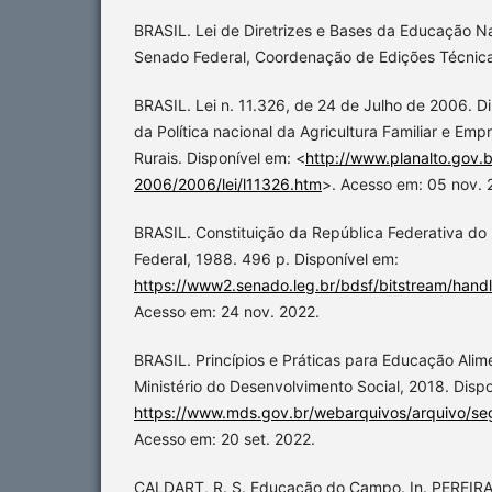
BRASIL. Lei de Diretrizes e Bases da Educação Naci
Senado Federal, Coordenação de Edições Técnica
BRASIL. Lei n. 11.326, de 24 de Julho de 2006. Di
da Política nacional da Agricultura Familiar e Em
Rurais. Disponível em: <
http://www.planalto.gov.b
2006/2006/lei/l11326.htm
>. Acesso em: 05 nov. 
BRASIL. Constituição da República Federativa do B
Federal, 1988. 496 p. Disponível em:
https://www2.senado.leg.br/bdsf/bitstream/han
Acesso em: 24 nov. 2022.
BRASIL. Princípios e Práticas para Educação Alimen
Ministério do Desenvolvimento Social, 2018. Disp
https://www.mds.gov.br/webarquivos/arquivo/seg
Acesso em: 20 set. 2022.
CALDART, R. S. Educação do Campo. In. PEREIRA,