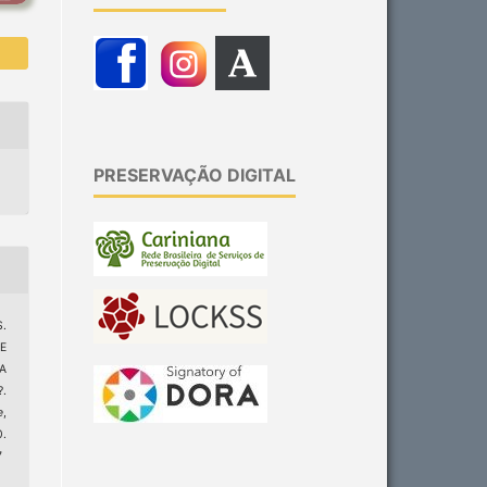
PRESERVAÇÃO DIGITAL
S.
E
A
.
e
,
.
7