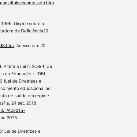
o/constituicaocompilado.htm
.
 1999. Dispõe sobre a
rtadora de Deficiência20
298.htm
. Acesso em: 20
 Altera a Lei n. 9.394, de
es da Educação - LDB).
 (Lei de Diretrizes e
endimento educacional ao
ento de saúde em regime
sília, 24 set. 2018.
_03/_Ato2015-
ar. 2025.
 Lei de Diretrizes e