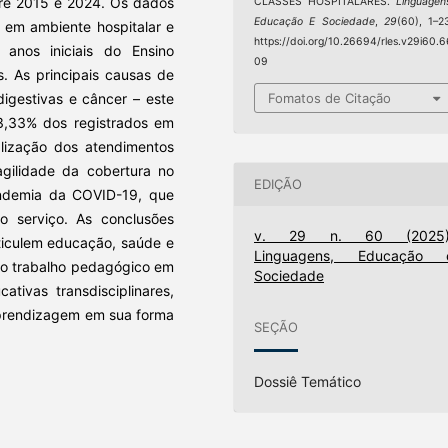
tre 2015 e 2024. Os dados
CLASSES HOSPITALARES.
Linguagen
Educação E Sociedade
,
29
(60), 1–2
 em ambiente hospitalar e
https://doi.org/10.26694/rles.v29i60.6
anos iniciais do Ensino
09
s. As principais causas de
Fomatos de Citação
digestivas e câncer – este
83,33% dos registrados em
alização dos atendimentos
ragilidade da cobertura no
EDIÇÃO
ndemia da COVID-19, que
o serviço. As conclusões
v. 29 n. 60 (2025)
rticulem educação, saúde e
Linguagens, Educação 
do trabalho pedagógico em
Sociedade
tivas transdisciplinares,
aprendizagem em sua forma
SEÇÃO
Dossiê Temático