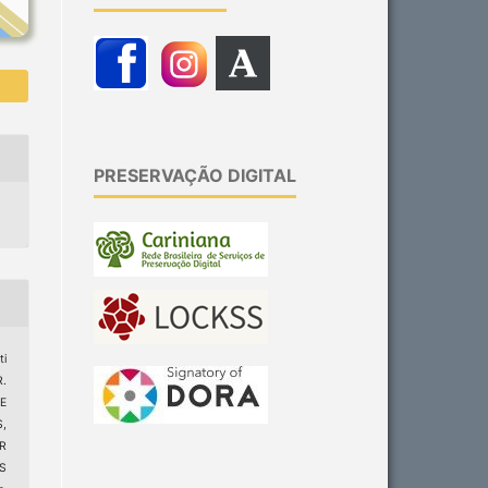
PRESERVAÇÃO DIGITAL
ti
R.
E
,
R
S