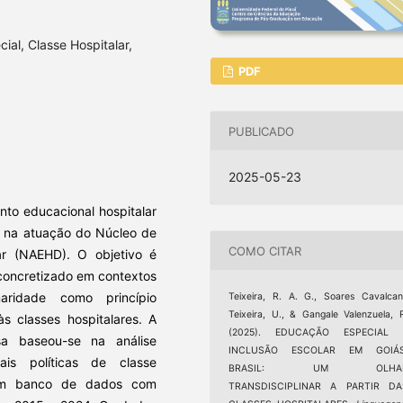
ial, Classe Hospitalar,
PDF
PUBLICADO
2025-05-23
nto educacional hospitalar
co na atuação do Núcleo de
COMO CITAR
iar (NAEHD). O objetivo é
concretizado em contextos
naridade como princípio
Teixeira, R. A. G., Soares Cavalcan
Teixeira, U., & Gangale Valenzuela, 
s classes hospitalares. A
(2025). EDUCAÇÃO ESPECIAL 
sa baseou-se na análise
INCLUSÃO ESCOLAR EM GOIÁS
is políticas de classe
BRASIL: UM OLHA
 um banco de dados com
TRANSDISCIPLINAR A PARTIR DA