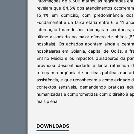
informações de 6.609 matrículas registradas en
revelam que 84,6% dos atendimentos ocorreram
15,4% em domicílio, com predominância dos 
Fundamental e da faixa etária entre 6 e 11 ano
internação foram lesões, doenças respiratórias, 
último associado ao maior número de óbitos (
hospitais). Os achados apontam ainda a centr
hospitalares em Goiânia, capital de Goiás, a f
Ensino Médio e os impactos duradouros da pa
provocou descontinuidade e lenta retomada d
reforçam a urgência de políticas públicas que a
assistência, e que reconheçam a complexidade 
contextos sensíveis, demandando práticas educa
humanizadas e comprometidas com o direito à 
mais plena.
DOWNLOADS