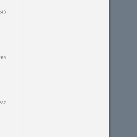
243
266
287