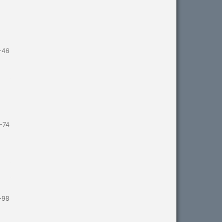
-46
-74
-98