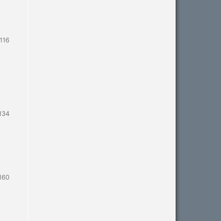
116
134
160