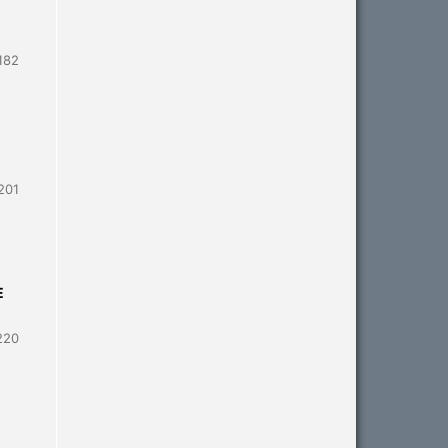
182
201
E
220