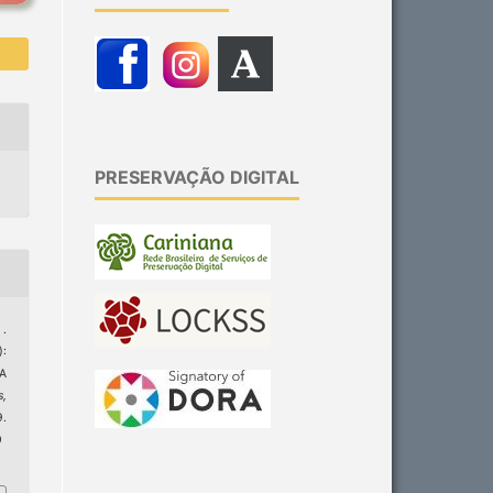
PRESERVAÇÃO DIGITAL
 .
:
A
s,
9.
0