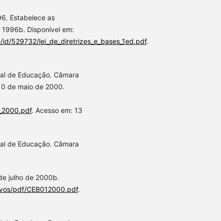
96. Estabelece as
, 1996b. Disponível em:
/id/529732/lei_de_diretrizes_e_bases_1ed.pdf
.
nal de Educação. Câmara
10 de maio de 2000.
1_2000.pdf
. Acesso em: 13
nal de Educação. Câmara
de julho de 2000b.
uivos/pdf/CEB012000.pdf
.