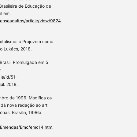
Brasileira de Educação de
el em:
enseadultos/article/view/9824
.
italismo: o Projovem como
o Lukács, 2018.
 Brasil. Promulgada em 5
:
le/id/51-
jul. 2018.
mbro de 1996. Modifica os
e dá nova redação ao art.
rias. Brasília, 1996a.
cao/Emendas/Emc/emc14.htm
.