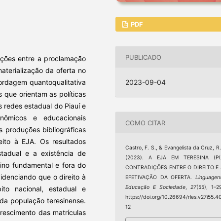
PDF
PUBLICADO
dições entre a proclamação
aterialização da oferta no
bordagem quantoqualitativa
2023-09-04
 que orientam as políticas
s redes estadual do Piauí e
nômicos e educacionais
COMO CITAR
s produções bibliográficas
reito à EJA. Os resultados
Castro, F. S., & Evangelista da Cruz, R.
tadual e a existência de
(2023). A EJA EM TERESINA (PI)
ino fundamental e fora do
CONTRADIÇÕES ENTRE O DIREITO E 
idenciando que o direito à
EFETIVAÇÃO DA OFERTA.
Linguagen
Educação E Sociedade
,
27
(55), 1–2
to nacional, estadual e
https://doi.org/10.26694/rles.v27i55.4
s da população teresinense.
12
rescimento das matrículas