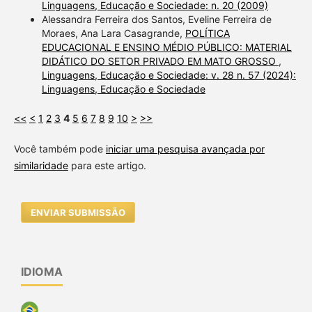
Linguagens, Educação e Sociedade: n. 20 (2009)
Alessandra Ferreira dos Santos, Eveline Ferreira de
Moraes, Ana Lara Casagrande,
POLÍTICA
EDUCACIONAL E ENSINO MÉDIO PÚBLICO: MATERIAL
DIDÁTICO DO SETOR PRIVADO EM MATO GROSSO
,
Linguagens, Educação e Sociedade: v. 28 n. 57 (2024):
Linguagens, Educação e Sociedade
<<
<
1
2
3
4
5
6
7
8
9
10
>
>>
Você também pode
iniciar uma pesquisa avançada por
similaridade
para este artigo.
ENVIAR SUBMISSÃO
IDIOMA