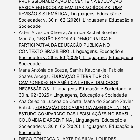
PROFISSIONALIZAÇÃO DOCENTE NA EDUCAÇÃO
BÁSICA EM ESCOLAS FAMÍLIAS AGRÍCOLAS: UMA
REVISÃO SISTEMÁTICA
,
Linguagens, Educação e
Sociedade: v. 30 n. 62 (2026): Linguagens, Educação e
Sociedade
Alderi Alves de Oliveira, Arminda Rachel Botelho
Mourão,
GESTÃO ESCOLAR DEMOCRÁTICA E
PARTICIPATIVA DA EDUCAÇÃO PÚBLICA NO
CONTEXTO BRASILEIRO
,
Linguagens, Educação e
Sociedade: v. 29 n. 59 (2025): Linguagens, Educação e
Sociedade
Maria Antônia de Souza, Samira Kauchakje, Fabíola
Soares Arcega,
EDUCAÇÃO E TERRITÓRIOS
CAMPONESES NA AMÉRICA LATINA: DIÁLOGOS
NECESSÁRIOS
,
Linguagens, Educação e Sociedade: v.
30 n. 62 (2026): Linguagens, Educação e Sociedade
Ana Celecina Lucena da Costa, Maria do Socorro Xavier
Batista,
EDUCAÇÃO DO CAMPO NA AMÉRICA LATINA:
ESTUDO COMPARADO DAS LEGISLAÇÕES NO BRASIL,
COLÔMBIA E ARGENTINA
,
Linguagens, Educação e
Sociedade: v. 30 n. 62 (2026): Linguagens, Educação e
Sociedade
DIEGO GONZAGA DUARTE DA SILVA, LOURDES