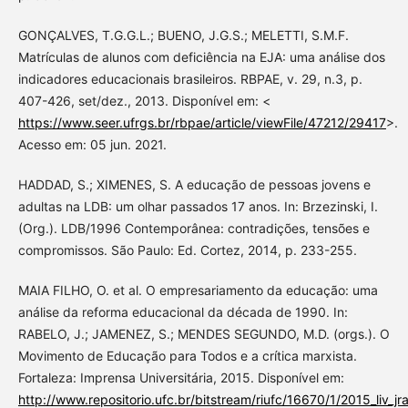
GONÇALVES, T.G.G.L.; BUENO, J.G.S.; MELETTI, S.M.F.
Matrículas de alunos com deficiência na EJA: uma análise dos
indicadores educacionais brasileiros. RBPAE, v. 29, n.3, p.
407-426, set/dez., 2013. Disponível em: <
https://www.seer.ufrgs.br/rbpae/article/viewFile/47212/29417
>.
Acesso em: 05 jun. 2021.
HADDAD, S.; XIMENES, S. A educação de pessoas jovens e
adultas na LDB: um olhar passados 17 anos. In: Brzezinski, I.
(Org.). LDB/1996 Contemporânea: contradições, tensões e
compromissos. São Paulo: Ed. Cortez, 2014, p. 233-255.
MAIA FILHO, O. et al. O empresariamento da educação: uma
análise da reforma educacional da década de 1990. In:
RABELO, J.; JAMENEZ, S.; MENDES SEGUNDO, M.D. (orgs.). O
Movimento de Educação para Todos e a crítica marxista.
Fortaleza: Imprensa Universitária, 2015. Disponível em:
http://www.repositorio.ufc.br/bitstream/riufc/16670/1/2015_liv_jr