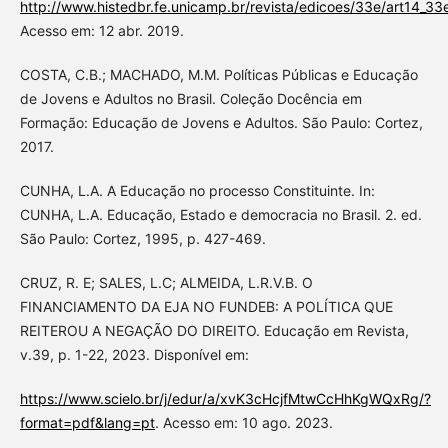
http://www.histedbr.fe.unicamp.br/revista/edicoes/33e/art14_33
Acesso em: 12 abr. 2019.
COSTA, C.B.; MACHADO, M.M. Políticas Públicas e Educação
de Jovens e Adultos no Brasil. Coleção Docência em
Formação: Educação de Jovens e Adultos. São Paulo: Cortez,
2017.
CUNHA, L.A. A Educação no processo Constituinte. In:
CUNHA, L.A. Educação, Estado e democracia no Brasil. 2. ed.
São Paulo: Cortez, 1995, p. 427-469.
CRUZ, R. E; SALES, L.C; ALMEIDA, L.R.V.B. O
FINANCIAMENTO DA EJA NO FUNDEB: A POLÍTICA QUE
REITEROU A NEGAÇÃO DO DIREITO. Educação em Revista,
v.39, p. 1-22, 2023. Disponível em:
https://www.scielo.br/j/edur/a/xvK3cHcjfMtwCcHhKgWQxRg/?
format=pdf&lang=pt
. Acesso em: 10 ago. 2023.