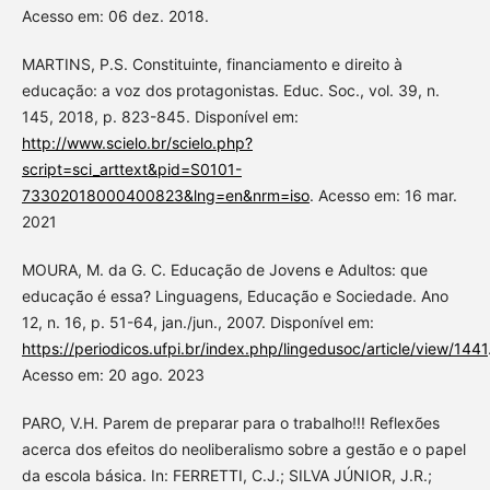
Acesso em: 06 dez. 2018.
MARTINS, P.S. Constituinte, financiamento e direito à
educação: a voz dos protagonistas. Educ. Soc., vol. 39, n.
145, 2018, p. 823-845. Disponível em:
http://www.scielo.br/scielo.php?
script=sci_arttext&pid=S0101-
73302018000400823&lng=en&nrm=iso
. Acesso em: 16 mar.
2021
MOURA, M. da G. C. Educação de Jovens e Adultos: que
educação é essa? Linguagens, Educação e Sociedade. Ano
12, n. 16, p. 51-64, jan./jun., 2007. Disponível em:
https://periodicos.ufpi.br/index.php/lingedusoc/article/view/1441
Acesso em: 20 ago. 2023
PARO, V.H. Parem de preparar para o trabalho!!! Reflexões
acerca dos efeitos do neoliberalismo sobre a gestão e o papel
da escola básica. In: FERRETTI, C.J.; SILVA JÚNIOR, J.R.;