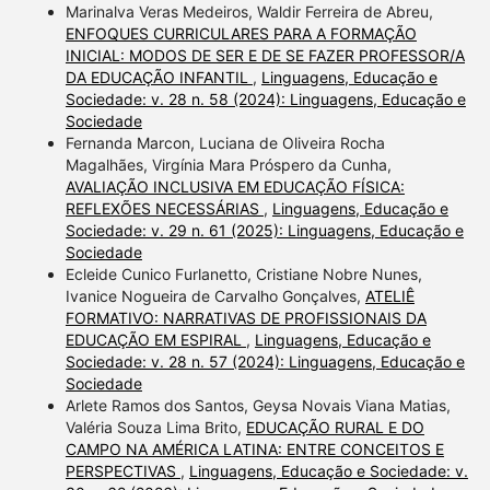
Marinalva Veras Medeiros, Waldir Ferreira de Abreu,
ENFOQUES CURRICULARES PARA A FORMAÇÃO
INICIAL: MODOS DE SER E DE SE FAZER PROFESSOR/A
DA EDUCAÇÃO INFANTIL
,
Linguagens, Educação e
Sociedade: v. 28 n. 58 (2024): Linguagens, Educação e
Sociedade
Fernanda Marcon, Luciana de Oliveira Rocha
Magalhães, Virgínia Mara Próspero da Cunha,
AVALIAÇÃO INCLUSIVA EM EDUCAÇÃO FÍSICA:
REFLEXÕES NECESSÁRIAS
,
Linguagens, Educação e
Sociedade: v. 29 n. 61 (2025): Linguagens, Educação e
Sociedade
Ecleide Cunico Furlanetto, Cristiane Nobre Nunes,
Ivanice Nogueira de Carvalho Gonçalves,
ATELIÊ
FORMATIVO: NARRATIVAS DE PROFISSIONAIS DA
EDUCAÇÃO EM ESPIRAL
,
Linguagens, Educação e
Sociedade: v. 28 n. 57 (2024): Linguagens, Educação e
Sociedade
Arlete Ramos dos Santos, Geysa Novais Viana Matias,
Valéria Souza Lima Brito,
EDUCAÇÃO RURAL E DO
CAMPO NA AMÉRICA LATINA: ENTRE CONCEITOS E
PERSPECTIVAS
,
Linguagens, Educação e Sociedade: v.