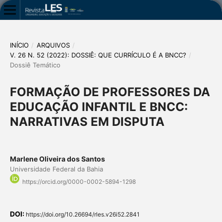
INÍCIO
/
ARQUIVOS
/
V. 26 N. 52 (2022): DOSSIÊ: QUE CURRÍCULO É A BNCC?
/
Dossiê Temático
FORMAÇÃO DE PROFESSORES DA
EDUCAÇÃO INFANTIL E BNCC:
NARRATIVAS EM DISPUTA
Marlene Oliveira dos Santos
Universidade Federal da Bahia
https://orcid.org/0000-0002-5894-1298
DOI:
https://doi.org/10.26694/rles.v26i52.2841