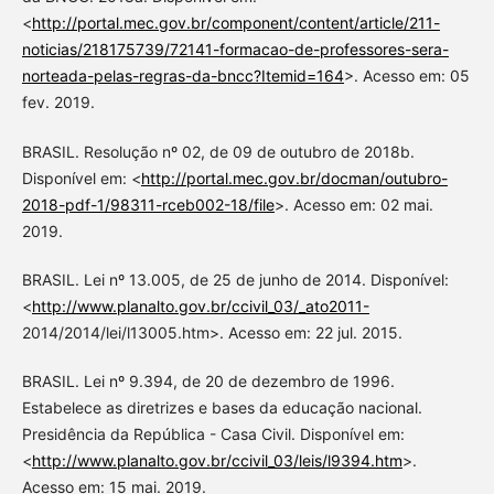
<
http://portal.mec.gov.br/component/content/article/211-
noticias/218175739/72141-formacao-de-professores-sera-
norteada-pelas-regras-da-bncc?Itemid=164
>. Acesso em: 05
fev. 2019.
BRASIL. Resolução nº 02, de 09 de outubro de 2018b.
Disponível em: <
http://portal.mec.gov.br/docman/outubro-
2018-pdf-1/98311-rceb002-18/file
>. Acesso em: 02 mai.
2019.
BRASIL. Lei nº 13.005, de 25 de junho de 2014. Disponível:
<
http://www.planalto.gov.br/ccivil_03/_ato2011-
2014/2014/lei/l13005.htm>. Acesso em: 22 jul. 2015.
BRASIL. Lei nº 9.394, de 20 de dezembro de 1996.
Estabelece as diretrizes e bases da educação nacional.
Presidência da República - Casa Civil. Disponível em:
<
http://www.planalto.gov.br/ccivil_03/leis/l9394.htm
>.
Acesso em: 15 mai. 2019.