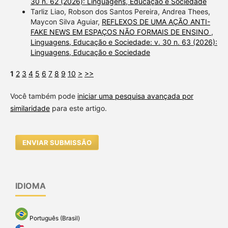
30 n. 62 (2026): Linguagens, Educação e Sociedade
Tarliz Liao, Robson dos Santos Pereira, Andrea Thees,
Maycon Silva Aguiar,
REFLEXOS DE UMA AÇÃO ANTI-
FAKE NEWS EM ESPAÇOS NÃO FORMAIS DE ENSINO
,
Linguagens, Educação e Sociedade: v. 30 n. 63 (2026):
Linguagens, Educação e Sociedade
1
2
3
4
5
6
7
8
9
10
>
>>
Você também pode
iniciar uma pesquisa avançada por
similaridade
para este artigo.
ENVIAR SUBMISSÃO
IDIOMA
Português (Brasil)