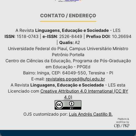
CONTATO / ENDEREÇO
A Revista
Linguagens, Educação e Sociedade
- LES
ISSN
: 1518-0743 |
e-ISSN
: 2526-8449 |
Prefixo DOI
: 10.26694
|
Qualis:
A2
Universidade Federal do Piauí, Campus Universitário Ministro
Petrônio Portella
Centro de Ciências da Educação, Programa de Pós-Graduação
em Educação - PPGEd
Bairro: Ininga, CEP: 64049-550, Teresina - PI
E-mail:
revistales.ppged@ufpi.edu.br
A Revista
Linguagens, Educação e Sociedade
- LES esta
Licenciado com
Creative Attribution 4.0 International (CC BY
4.0)
OJS customizado por:
Luis Andrés Castillo B.