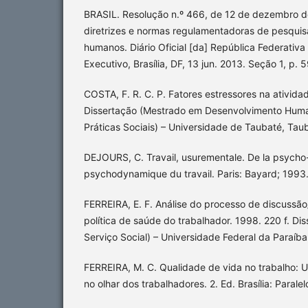
BRASIL. Resolução n.º 466, de 12 de dezembro d
diretrizes e normas regulamentadoras de pesqui
humanos. Diário Oficial [da] República Federativa 
Executivo, Brasília, DF, 13 jun. 2013. Seção 1, p. 5
COSTA, F. R. C. P. Fatores estressores na ativida
Dissertação (Mestrado em Desenvolvimento Human
Práticas Sociais) – Universidade de Taubaté, Tau
DEJOURS, C. Travail, usurementale. De la psycho-
psychodynamique du travail. Paris: Bayard; 1993
FERREIRA, E. F. Análise do processo de discussã
política de saúde do trabalhador. 1998. 220 f. D
Serviço Social) – Universidade Federal da Paraíb
FERREIRA, M. C. Qualidade de vida no trabalho:
no olhar dos trabalhadores. 2. Ed. Brasília: Paralel