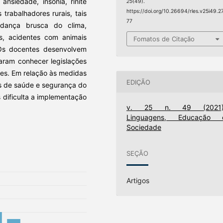
ansiedade, insônia, rinite
25
(49).
https://doi.org/10.26694/rles.v25i49.2
 trabalhadores rurais, tais
77
dança brusca do clima,
s, acidentes com animais
Fomatos de Citação
Os docentes desenvolvem
aram conhecer legislações
res. Em relação às medidas
EDIÇÃO
ões de saúde e segurança do
s dificulta a implementação
v. 25 n. 49 (2021)
Linguagens, Educação 
Sociedade
SEÇÃO
Artigos