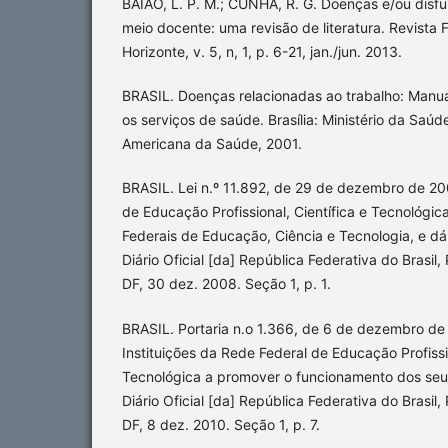
BAIÃO, L. P. M.; CUNHA, R. G. Doenças e/ou disf
meio docente: uma revisão de literatura. Revist
Horizonte, v. 5, n, 1, p. 6-21, jan./jun. 2013.
BRASIL. Doenças relacionadas ao trabalho: Manu
os serviços de saúde. Brasília: Ministério da Saú
Americana da Saúde, 2001.
BRASIL. Lei n.º 11.892, de 29 de dezembro de 200
de Educação Profissional, Científica e Tecnológica,
Federais de Educação, Ciência e Tecnologia, e dá
Diário Oficial [da] República Federativa do Brasil, 
DF, 30 dez. 2008. Seção 1, p. 1.
BRASIL. Portaria n.o 1.366, de 6 de dezembro de 
Instituições da Rede Federal de Educação Profissio
Tecnológica a promover o funcionamento dos se
Diário Oficial [da] República Federativa do Brasil, 
DF, 8 dez. 2010. Seção 1, p. 7.