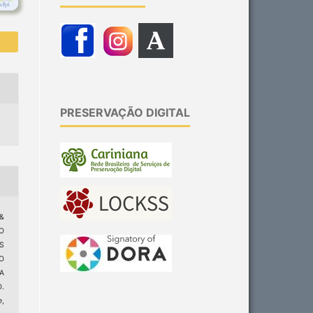
PRESERVAÇÃO DIGITAL
 &
TO
S
O
A
.
e
,