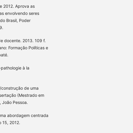
e 2012. Aprova as
sas envolvendo seres
do Brasil, Poder
9.
de docente. 2013. 109 f.
o: Formação Políticas e
baté.
pathologie à la
.
o/construção de uma
issertação (Mestrado em
a, João Pessoa.
 Uma abordagem centrada
o 15, 2012.