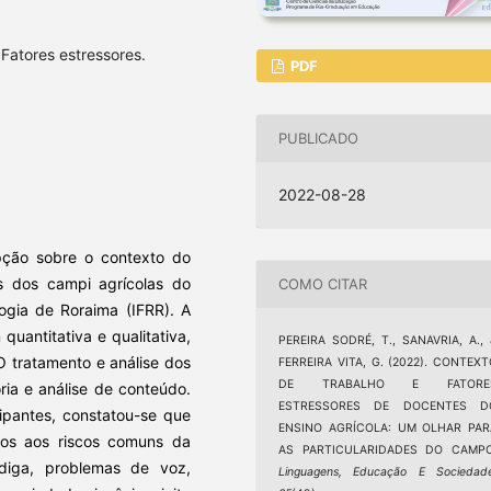
 Fatores estressores.
PDF
PUBLICADO
2022-08-28
epção sobre o contexto do
es dos campi agrícolas do
COMO CITAR
logia de Roraima (IFRR). A
quantitativa e qualitativa,
PEREIRA SODRÉ, T., SANAVRIA, A.,
O tratamento e análise dos
FERREIRA VITA, G. (2022). CONTEX
DE TRABALHO E FATORE
ria e análise de conteúdo.
ESTRESSORES DE DOCENTES D
cipantes, constatou-se que
ENSINO AGRÍCOLA: UM OLHAR PAR
tos aos riscos comuns da
AS PARTICULARIDADES DO CAMPO
fadiga, problemas de voz,
Linguagens, Educação E Sociedad