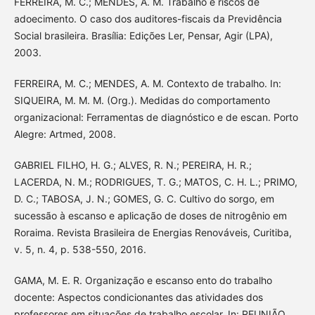
FERREIRA, M. C.; MENDES, A. M. Trabalho e riscos de
adoecimento. O caso dos auditores-fiscais da Previdência
Social brasileira. Brasília: Edições Ler, Pensar, Agir (LPA),
2003.
FERREIRA, M. C.; MENDES, A. M. Contexto de trabalho. In:
SIQUEIRA, M. M. M. (Org.). Medidas do comportamento
organizacional: Ferramentas de diagnóstico e de escan. Porto
Alegre: Artmed, 2008.
GABRIEL FILHO, H. G.; ALVES, R. N.; PEREIRA, H. R.;
LACERDA, N. M.; RODRIGUES, T. G.; MATOS, C. H. L.; PRIMO,
D. C.; TABOSA, J. N.; GOMES, G. C. Cultivo do sorgo, em
sucessão à escanso e aplicação de doses de nitrogênio em
Roraima. Revista Brasileira de Energias Renováveis, Curitiba,
v. 5, n. 4, p. 538-550, 2016.
GAMA, M. E. R. Organização e escanso ento do trabalho
docente: Aspectos condicionantes das atividades dos
professores em situações de trabalho escolar. In: REUNIÃO