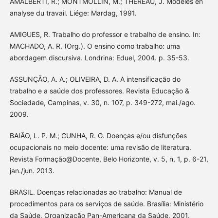
AMALBERTI, R.; MONTMOLLIN, M.; THEREAU, J. Modèles en
analyse du travail. Liége: Mardag, 1991.
AMIGUES, R. Trabalho do professor e trabalho de ensino. In:
MACHADO, A. R. (Org.). O ensino como trabalho: uma
abordagem discursiva. Londrina: Eduel, 2004. p. 35-53.
ASSUNÇÃO, A. A.; OLIVEIRA, D. A. A intensificação do
trabalho e a saúde dos professores. Revista Educação &
Sociedade, Campinas, v. 30, n. 107, p. 349-272, mai./ago.
2009.
BAIÃO, L. P. M.; CUNHA, R. G. Doenças e/ou disfunções
ocupacionais no meio docente: uma revisão de literatura.
Revista Formação@Docente, Belo Horizonte, v. 5, n, 1, p. 6-21,
jan./jun. 2013.
BRASIL. Doenças relacionadas ao trabalho: Manual de
procedimentos para os serviços de saúde. Brasília: Ministério
da Saúde, Organização Pan-Americana da Saúde, 2001.