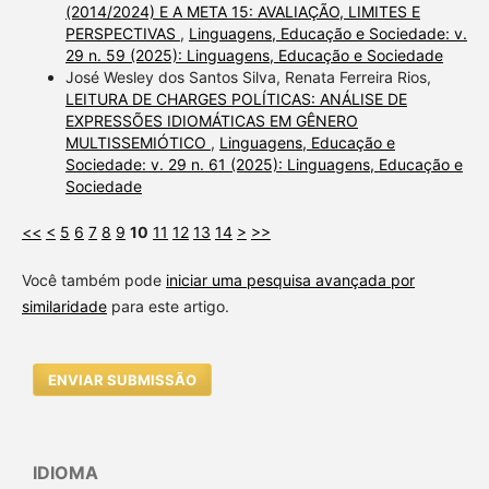
(2014/2024) E A META 15: AVALIAÇÃO, LIMITES E
PERSPECTIVAS
,
Linguagens, Educação e Sociedade: v.
29 n. 59 (2025): Linguagens, Educação e Sociedade
José Wesley dos Santos Silva, Renata Ferreira Rios,
LEITURA DE CHARGES POLÍTICAS: ANÁLISE DE
EXPRESSÕES IDIOMÁTICAS EM GÊNERO
MULTISSEMIÓTICO
,
Linguagens, Educação e
Sociedade: v. 29 n. 61 (2025): Linguagens, Educação e
Sociedade
<<
<
5
6
7
8
9
10
11
12
13
14
>
>>
Você também pode
iniciar uma pesquisa avançada por
similaridade
para este artigo.
ENVIAR SUBMISSÃO
IDIOMA