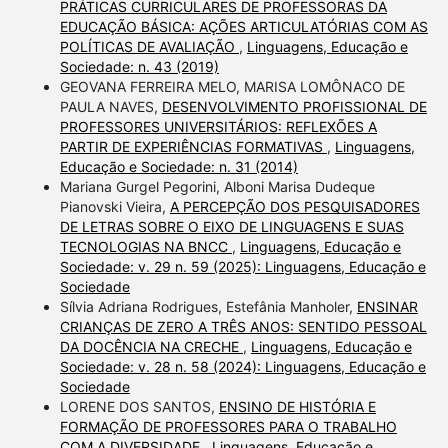
PRÁTICAS CURRICULARES DE PROFESSORAS DA
EDUCAÇÃO BÁSICA: AÇÕES ARTICULATÓRIAS COM AS
POLÍTICAS DE AVALIAÇÃO
,
Linguagens, Educação e
Sociedade: n. 43 (2019)
GEOVANA FERREIRA MELO, MARISA LOMÔNACO DE
PAULA NAVES,
DESENVOLVIMENTO PROFISSIONAL DE
PROFESSORES UNIVERSITÁRIOS: REFLEXÕES A
PARTIR DE EXPERIÊNCIAS FORMATIVAS
,
Linguagens,
Educação e Sociedade: n. 31 (2014)
Mariana Gurgel Pegorini, Alboni Marisa Dudeque
Pianovski Vieira,
A PERCEPÇÃO DOS PESQUISADORES
DE LETRAS SOBRE O EIXO DE LINGUAGENS E SUAS
TECNOLOGIAS NA BNCC
,
Linguagens, Educação e
Sociedade: v. 29 n. 59 (2025): Linguagens, Educação e
Sociedade
Sílvia Adriana Rodrigues, Estefânia Manholer,
ENSINAR
CRIANÇAS DE ZERO A TRÊS ANOS: SENTIDO PESSOAL
DA DOCÊNCIA NA CRECHE
,
Linguagens, Educação e
Sociedade: v. 28 n. 58 (2024): Linguagens, Educação e
Sociedade
LORENE DOS SANTOS,
ENSINO DE HISTÓRIA E
FORMAÇÃO DE PROFESSORES PARA O TRABALHO
COM A DIVERSIDADE
,
Linguagens, Educação e