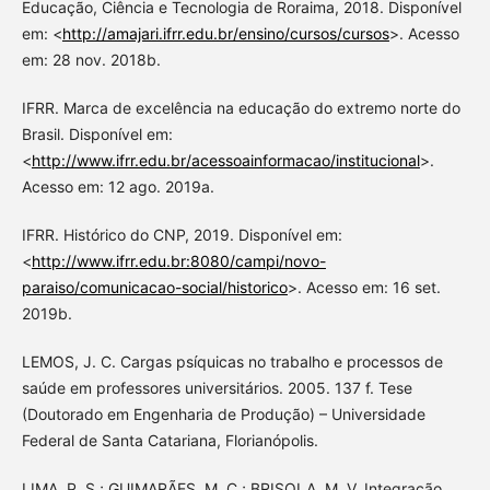
Educação, Ciência e Tecnologia de Roraima, 2018. Disponível
em: <
http://amajari.ifrr.edu.br/ensino/cursos/cursos
>. Acesso
em: 28 nov. 2018b.
IFRR. Marca de excelência na educação do extremo norte do
Brasil. Disponível em:
<
http://www.ifrr.edu.br/acessoainformacao/institucional
>.
Acesso em: 12 ago. 2019a.
IFRR. Histórico do CNP, 2019. Disponível em:
<
http://www.ifrr.edu.br:8080/campi/novo-
paraiso/comunicacao-social/historico
>. Acesso em: 16 set.
2019b.
LEMOS, J. C. Cargas psíquicas no trabalho e processos de
saúde em professores universitários. 2005. 137 f. Tese
(Doutorado em Engenharia de Produção) – Universidade
Federal de Santa Catariana, Florianópolis.
LIMA, P. S.; GUIMARÃES, M. C.; BRISOLA, M. V. Integração