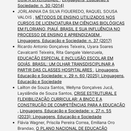
Sociedade: n. 30 (2014)
JORLANNIA DA SILVA FIGUEREDO, RAQUEL SOUSA
VALOIS ,
MÉTODOS DE ENSINO UTILIZADOS NOS
CURSOS DE LICENCIATURA EM CIÊNCIAS BIOLÓGICAS
EM FLORIANO, PIAUÍ, BRASIL E SUA INFLUÊNCIA NO
PROCESSO DE ENSINO E APRENDIZAGEM
,
Linguagens, Educação e Sociedade: n. 37 (2017)
Ricardo Antonio Gonçalves Teixeira, Uyara Soares
Cavalcanti Teixeira, Rita Gangale Valenzuela,
EDUCAÇÃO ESPECIAL E INCLUSÃO ESCOLAR EM
GOIÁS, BRASIL: UM OLHAR TRANSDISCIPLINAR A
PARTIR DAS CLASSES HOSPITALARES
,
Linguagens,
Educação e Sociedade: v. 29 n. 60 (2025): Linguagens,
Educação e Sociedade
Lailton de Souza Santos, Wellyna Gonçalves Jucá,
Layslândia de Souza Santos,
CRISE ESTRUTURAL E
FLEXIBILIZAÇÃO CURRICULAR: A BNCC E A
CONSTRUÇÃO DE COMPETÊNCIAS PARA A EDUCAÇÃO
,
Linguagens, Educação e Sociedade: v. 27 n. 55
(2023): Linguagens, Educação e Sociedade
Flávia Wagner, Priscila Pereira Correa, Emiliana Oro
Brandao,
O PLANO NACIONAL DE EDUCAÇÃO