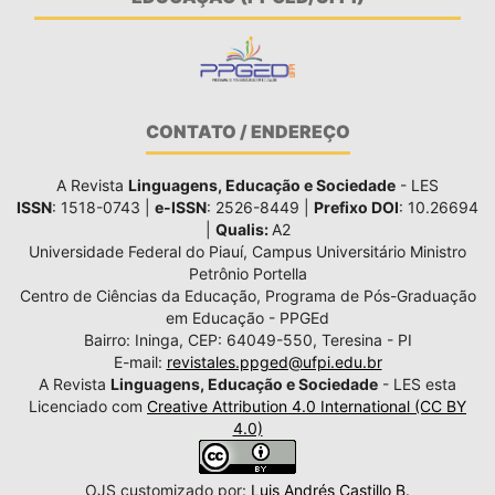
CONTATO / ENDEREÇO
A Revista
Linguagens, Educação e Sociedade
- LES
ISSN
: 1518-0743 |
e-ISSN
: 2526-8449 |
Prefixo DOI
: 10.26694
|
Qualis:
A2
Universidade Federal do Piauí, Campus Universitário Ministro
Petrônio Portella
Centro de Ciências da Educação, Programa de Pós-Graduação
em Educação - PPGEd
Bairro: Ininga, CEP: 64049-550, Teresina - PI
E-mail:
revistales.ppged@ufpi.edu.br
A Revista
Linguagens, Educação e Sociedade
- LES esta
Licenciado com
Creative Attribution 4.0 International (CC BY
4.0)
OJS customizado por:
Luis Andrés Castillo B.