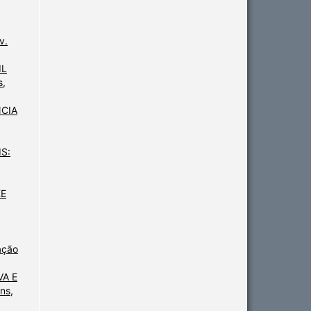
v.
IL
s,
NCIA
S:
KE
ação
A E
ns,