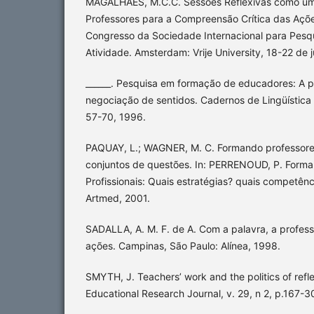
MAGALHÃES, M.C.C. Sessões Reflexivas como um
Professores para a Compreensão Crítica das Açõe
Congresso da Sociedade Internacional para Pesqui
Atividade. Amsterdam: Vrije University, 18-22 de 
______. Pesquisa em formação de educadores: A 
negociação de sentidos. Cadernos de Lingüística 
57-70, 1996.
PAQUAY, L.; WAGNER, M. C. Formando professores 
conjuntos de questões. In: PERRENOUD, P. Forma
Profissionais: Quais estratégias? quais competênc
Artmed, 2001.
SADALLA, A. M. F. de A. Com a palavra, a profess
ações. Campinas, São Paulo: Alínea, 1998.
SMYTH, J. Teachers’ work and the politics of refl
Educational Research Journal, v. 29, n 2, p.167-3