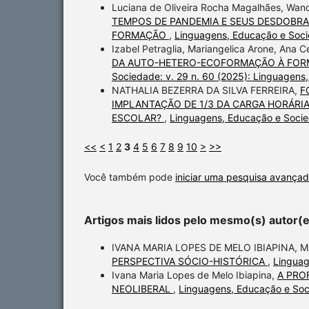
Luciana de Oliveira Rocha Magalhães, Wand
TEMPOS DE PANDEMIA E SEUS DESDOBRA
FORMAÇÃO
,
Linguagens, Educação e Soci
Izabel Petraglia, Mariangelica Arone, Ana C
DA AUTO-HETERO-ECOFORMAÇÃO À FO
Sociedade: v. 29 n. 60 (2025): Linguagen
NATHALIA BEZERRA DA SILVA FERREIRA,
F
IMPLANTAÇÃO DE 1/3 DA CARGA HORÁRI
ESCOLAR?
,
Linguagens, Educação e Socie
<<
<
1
2
3
4
5
6
7
8
9
10
>
>>
Você também pode
iniciar uma pesquisa avançad
Artigos mais lidos pelo mesmo(s) autor(
IVANA MARIA LOPES DE MELO IBIAPINA, 
PERSPECTIVA SÓCIO-HISTÓRICA
,
Linguag
Ivana Maria Lopes de Melo Ibiapina,
A PRO
NEOLIBERAL
,
Linguagens, Educação e Soci