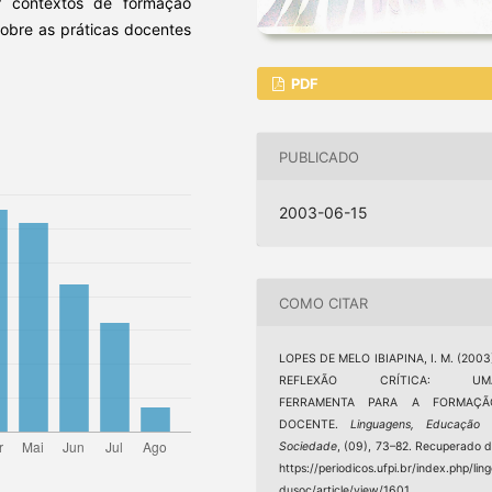
r contextos de formação
 sobre as práticas docentes
PDF
PUBLICADO
2003-06-15
COMO CITAR
LOPES DE MELO IBIAPINA, I. M. (2003
REFLEXÃO CRÍTICA: UM
FERRAMENTA PARA A FORMAÇÃ
DOCENTE.
Linguagens, Educação 
Sociedade
, (09), 73–82. Recuperado 
https://periodicos.ufpi.br/index.php/lin
dusoc/article/view/1601