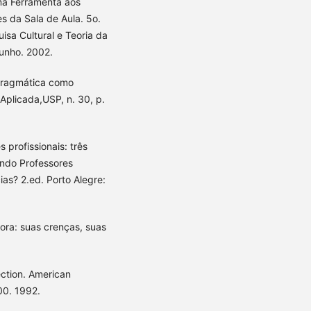
a Ferramenta aos
s da Sala de Aula. 5o.
sa Cultural e Teoria da
junho. 2002.
pragmática como
Aplicada,USP, n. 30, p.
profissionais: três
ndo Professores
ias? 2.ed. Porto Alegre:
ora: suas crenças, suas
ection. American
00. 1992.