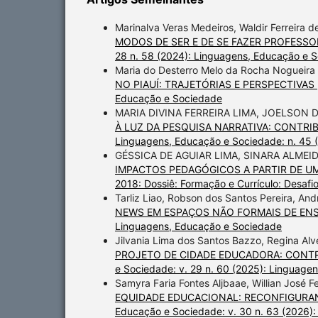
Marinalva Veras Medeiros, Waldir Ferreira 
MODOS DE SER E DE SE FAZER PROFESSO
28 n. 58 (2024): Linguagens, Educação e 
Maria do Desterro Melo da Rocha Nogueira 
NO PIAUÍ: TRAJETÓRIAS E PERSPECTIVAS
Educação e Sociedade
MARIA DIVINA FERREIRA LIMA, JOELSON 
À LUZ DA PESQUISA NARRATIVA: CONTRI
Linguagens, Educação e Sociedade: n. 45 
GÉSSICA DE AGUIAR LIMA, SINARA ALMEI
IMPACTOS PEDAGÓGICOS A PARTIR DE 
2018: Dossiê: Formação e Currículo: Desaf
Tarliz Liao, Robson dos Santos Pereira, An
NEWS EM ESPAÇOS NÃO FORMAIS DE EN
Linguagens, Educação e Sociedade
Jilvania Lima dos Santos Bazzo, Regina Alv
PROJETO DE CIDADE EDUCADORA: CONTR
e Sociedade: v. 29 n. 60 (2025): Linguage
Samyra Faria Fontes Aljbaae, Willian José Fe
EQUIDADE EDUCACIONAL: RECONFIGURA
Educação e Sociedade: v. 30 n. 63 (2026)