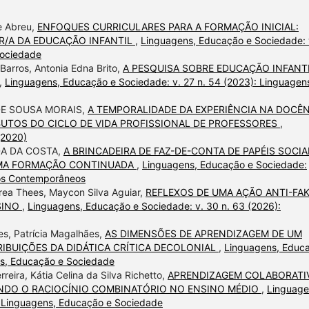
de Abreu,
ENFOQUES CURRICULARES PARA A FORMAÇÃO INICIAL:
R/A DA EDUCAÇÃO INFANTIL
,
Linguagens, Educação e Sociedade: 
Sociedade
Barros, Antonia Edna Brito,
A PESQUISA SOBRE EDUCAÇÃO INFANT
,
Linguagens, Educação e Sociedade: v. 27 n. 54 (2023): Linguagen
DE SOUSA MORAIS,
A TEMPORALIDADE DA EXPERIÊNCIA NA DOCÊ
BUTOS DO CICLO DE VIDA PROFISSIONAL DE PROFESSORES
,
(2020)
DA DA COSTA,
A BRINCADEIRA DE FAZ-DE-CONTA DE PAPÉIS SOCIAI
UMA FORMAÇÃO CONTINUADA
,
Linguagens, Educação e Sociedade:
ios Contemporâneos
drea Thees, Maycon Silva Aguiar,
REFLEXOS DE UMA AÇÃO ANTI-FA
SINO
,
Linguagens, Educação e Sociedade: v. 30 n. 63 (2026):
es, Patrícia Magalhães,
AS DIMENSÕES DE APRENDIZAGEM DE UM
IBUIÇÕES DA DIDÁTICA CRÍTICA DECOLONIAL
,
Linguagens, Educ
ns, Educação e Sociedade
rreira, Kátia Celina da Silva Richetto,
APRENDIZAGEM COLABORATIV
NDO O RACIOCÍNIO COMBINATÓRIO NO ENSINO MÉDIO
,
Linguage
: Linguagens, Educação e Sociedade