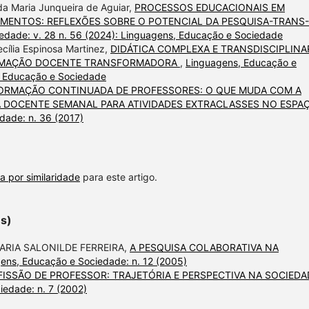
a Maria Junqueira de Aguiar,
PROCESSOS EDUCACIONAIS EM
MENTOS: REFLEXÕES SOBRE O POTENCIAL DA PESQUISA-TRANS-
edade: v. 28 n. 56 (2024): Linguagens, Educação e Sociedade
ecília Espinosa Martinez,
DIDÁTICA COMPLEXA E TRANSDISCIPLINA
RMAÇÃO DOCENTE TRANSFORMADORA
,
Linguagens, Educação e
s, Educação e Sociedade
ORMAÇÃO CONTINUADA DE PROFESSORES: O QUE MUDA COM A
A DOCENTE SEMANAL PARA ATIVIDADES EXTRACLASSES NO ESPA
dade: n. 36 (2017)
a por similaridade
para este artigo.
es)
MARIA SALONILDE FERREIRA,
A PESQUISA COLABORATIVA NA
ens, Educação e Sociedade: n. 12 (2005)
FISSÃO DE PROFESSOR: TRAJETÓRIA E PERSPECTIVA NA SOCIEDA
edade: n. 7 (2002)