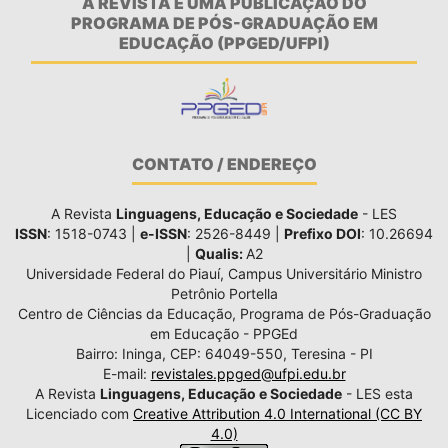
A REVISTA É UMA PUBLICAÇÃO DO
PROGRAMA DE PÓS-GRADUAÇÃO EM
EDUCAÇÃO (PPGED/UFPI)
CONTATO / ENDEREÇO
A Revista
Linguagens, Educação e Sociedade
- LES
ISSN
: 1518-0743 |
e-ISSN
: 2526-8449 |
Prefixo DOI
: 10.26694
|
Qualis:
A2
Universidade Federal do Piauí, Campus Universitário Ministro
Petrônio Portella
Centro de Ciências da Educação, Programa de Pós-Graduação
em Educação - PPGEd
Bairro: Ininga, CEP: 64049-550, Teresina - PI
E-mail:
revistales.ppged@ufpi.edu.br
A Revista
Linguagens, Educação e Sociedade
- LES esta
Licenciado com
Creative Attribution 4.0 International (CC BY
4.0)