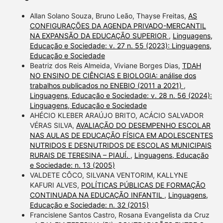
Allan Solano Souza, Bruno Leão, Thayse Freitas,
AS
CONFIGURAÇÕES DA AGENDA PRIVADO-MERCANTIL
NA EXPANSÃO DA EDUCAÇÃO SUPERIOR
,
Linguagens,
Educação e Sociedade: v. 27 n. 55 (2023): Linguagens,
Educação e Sociedade
Beatriz dos Reis Almeida, Viviane Borges Dias,
TDAH
NO ENSINO DE CIÊNCIAS E BIOLOGIA: análise dos
trabalhos publicados no ENEBIO (2011 a 2021)
,
Linguagens, Educação e Sociedade: v. 28 n. 56 (2024):
Linguagens, Educação e Sociedade
AHÉCIO KLEBER ARAÚJO BRITO, ACÁCIO SALVADOR
VÉRAS SILVA,
AVALIAÇÃO DO DESEMPENHO ESCOLAR
NAS AULAS DE EDUCAÇÃO FÍSICA EM ADOLESCENTES
NUTRIDOS E DESNUTRIDOS DE ESCOLAS MUNICIPAIS
RURAIS DE TERESINA – PIAUÍ.
,
Linguagens, Educação
e Sociedade: n. 13 (2005)
VALDETE CÔCO, SILVANA VENTORIM, KALLYNE
KAFURI ALVES,
POLÍTICAS PÚBLICAS DE FORMAÇÃO
CONTINUADA NA EDUCAÇÃO INFANTIL
,
Linguagens,
Educação e Sociedade: n. 32 (2015)
Francislene Santos Castro, Rosana Evangelista da Cruz