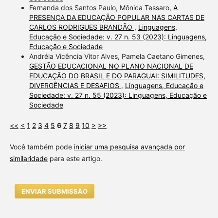
Fernanda dos Santos Paulo, Mônica Tessaro,
A
PRESENÇA DA EDUCAÇÃO POPULAR NAS CARTAS DE
CARLOS RODRIGUES BRANDÃO
,
Linguagens,
Educação e Sociedade: v. 27 n. 53 (2023): Linguagens,
Educação e Sociedade
Andréia Vicência Vitor Alves, Pamela Caetano Gimenes,
GESTÃO EDUCACIONAL NO PLANO NACIONAL DE
EDUCAÇÃO DO BRASIL E DO PARAGUAI: SIMILITUDES,
DIVERGÊNCIAS E DESAFIOS
,
Linguagens, Educação e
Sociedade: v. 27 n. 55 (2023): Linguagens, Educação e
Sociedade
<<
<
1
2
3
4
5
6
7
8
9
10
>
>>
Você também pode
iniciar uma pesquisa avançada por
similaridade
para este artigo.
ENVIAR SUBMISSÃO