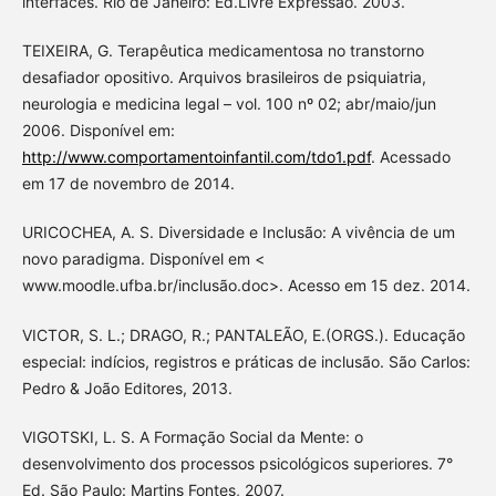
interfaces. Rio de Janeiro: Ed.Livre Expressão. 2003.
TEIXEIRA, G. Terapêutica medicamentosa no transtorno
desafiador opositivo. Arquivos brasileiros de psiquiatria,
neurologia e medicina legal – vol. 100 nº 02; abr/maio/jun
2006. Disponível em:
http://www.comportamentoinfantil.com/tdo1.pdf
. Acessado
em 17 de novembro de 2014.
URICOCHEA, A. S. Diversidade e Inclusão: A vivência de um
novo paradigma. Disponível em <
www.moodle.ufba.br/inclusão.doc>. Acesso em 15 dez. 2014.
VICTOR, S. L.; DRAGO, R.; PANTALEÃO, E.(ORGS.). Educação
especial: indícios, registros e práticas de inclusão. São Carlos:
Pedro & João Editores, 2013.
VIGOTSKI, L. S. A Formação Social da Mente: o
desenvolvimento dos processos psicológicos superiores. 7°
Ed. São Paulo: Martins Fontes, 2007.