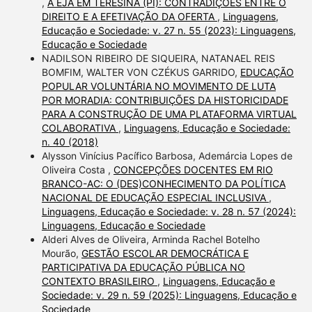
,
A EJA EM TERESINA (PI): CONTRADIÇÕES ENTRE O
DIREITO E A EFETIVAÇÃO DA OFERTA
,
Linguagens,
Educação e Sociedade: v. 27 n. 55 (2023): Linguagens,
Educação e Sociedade
NADILSON RIBEIRO DE SIQUEIRA, NATANAEL REIS
BOMFIM, WALTER VON CZÉKUS GARRIDO,
EDUCAÇÃO
POPULAR VOLUNTÁRIA NO MOVIMENTO DE LUTA
POR MORADIA: CONTRIBUIÇÕES DA HISTORICIDADE
PARA A CONSTRUÇÃO DE UMA PLATAFORMA VIRTUAL
COLABORATIVA
,
Linguagens, Educação e Sociedade:
n. 40 (2018)
Alysson Vinícius Pacífico Barbosa, Ademárcia Lopes de
Oliveira Costa ,
CONCEPÇÕES DOCENTES EM RIO
BRANCO-AC: O (DES)CONHECIMENTO DA POLÍTICA
NACIONAL DE EDUCAÇÃO ESPECIAL INCLUSIVA
,
Linguagens, Educação e Sociedade: v. 28 n. 57 (2024):
Linguagens, Educação e Sociedade
Alderi Alves de Oliveira, Arminda Rachel Botelho
Mourão,
GESTÃO ESCOLAR DEMOCRÁTICA E
PARTICIPATIVA DA EDUCAÇÃO PÚBLICA NO
CONTEXTO BRASILEIRO
,
Linguagens, Educação e
Sociedade: v. 29 n. 59 (2025): Linguagens, Educação e
Sociedade