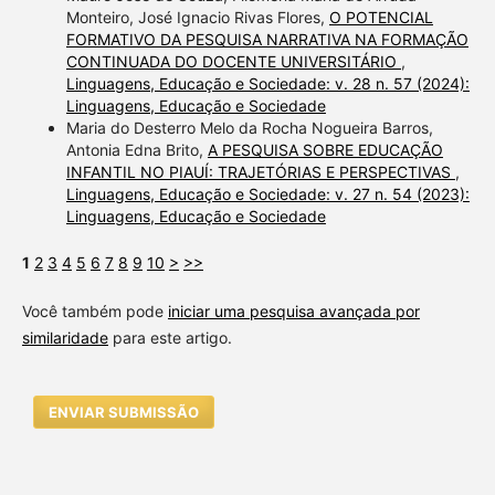
Monteiro, José Ignacio Rivas Flores,
O POTENCIAL
FORMATIVO DA PESQUISA NARRATIVA NA FORMAÇÃO
CONTINUADA DO DOCENTE UNIVERSITÁRIO
,
Linguagens, Educação e Sociedade: v. 28 n. 57 (2024):
Linguagens, Educação e Sociedade
Maria do Desterro Melo da Rocha Nogueira Barros,
Antonia Edna Brito,
A PESQUISA SOBRE EDUCAÇÃO
INFANTIL NO PIAUÍ: TRAJETÓRIAS E PERSPECTIVAS
,
Linguagens, Educação e Sociedade: v. 27 n. 54 (2023):
Linguagens, Educação e Sociedade
1
2
3
4
5
6
7
8
9
10
>
>>
Você também pode
iniciar uma pesquisa avançada por
similaridade
para este artigo.
ENVIAR SUBMISSÃO