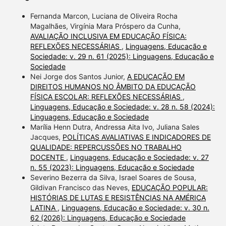
Fernanda Marcon, Luciana de Oliveira Rocha
Magalhães, Virgínia Mara Próspero da Cunha,
AVALIAÇÃO INCLUSIVA EM EDUCAÇÃO FÍSICA:
REFLEXÕES NECESSÁRIAS
,
Linguagens, Educação e
Sociedade: v. 29 n. 61 (2025): Linguagens, Educação e
Sociedade
Nei Jorge dos Santos Junior,
A EDUCAÇÃO EM
DIREITOS HUMANOS NO ÂMBITO DA EDUCAÇÃO
FÍSICA ESCOLAR: REFLEXÕES NECESSÁRIAS
,
Linguagens, Educação e Sociedade: v. 28 n. 58 (2024):
Linguagens, Educação e Sociedade
Marília Henn Dutra, Andressa Aita Ivo, Juliana Sales
Jacques,
POLÍTICAS AVALIATIVAS E INDICADORES DE
QUALIDADE: REPERCUSSÕES NO TRABALHO
DOCENTE
,
Linguagens, Educação e Sociedade: v. 27
n. 55 (2023): Linguagens, Educação e Sociedade
Severino Bezerra da Silva, Israel Soares de Sousa,
Gildivan Francisco das Neves,
EDUCAÇÃO POPULAR:
HISTÓRIAS DE LUTAS E RESISTÊNCIAS NA AMÉRICA
LATINA
,
Linguagens, Educação e Sociedade: v. 30 n.
62 (2026): Linguagens, Educação e Sociedade