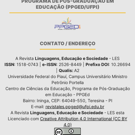
PROGRAMA DE PÓS-GRADUAÇÃO EM
EDUCAÇÃO (PPGED/UFPI)
CONTATO / ENDEREÇO
A Revista
Linguagens, Educação e Sociedade
- LES
ISSN
: 1518-0743 |
e-ISSN
: 2526-8449 |
Prefixo DOI
: 10.26694
|
Qualis:
A2
Universidade Federal do Piauí, Campus Universitário Ministro
Petrônio Portella
Centro de Ciências da Educação, Programa de Pós-Graduação
em Educação - PPGEd
Bairro: Ininga, CEP: 64049-550, Teresina - PI
E-mail:
revistales.ppged@ufpi.edu.br
A Revista
Linguagens, Educação e Sociedade
- LES esta
Licenciado com
Creative Attribution 4.0 International (CC BY
4.0)