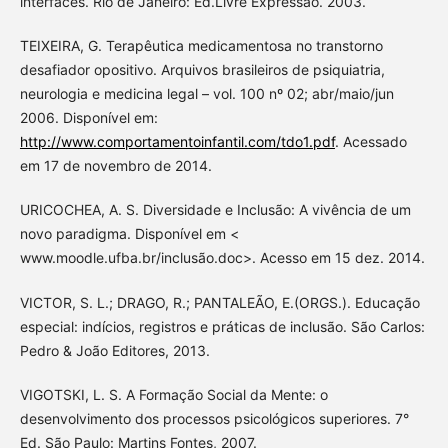
interfaces. Rio de Janeiro: Ed.Livre Expressão. 2003.
TEIXEIRA, G. Terapêutica medicamentosa no transtorno
desafiador opositivo. Arquivos brasileiros de psiquiatria,
neurologia e medicina legal – vol. 100 nº 02; abr/maio/jun
2006. Disponível em:
http://www.comportamentoinfantil.com/tdo1.pdf
. Acessado
em 17 de novembro de 2014.
URICOCHEA, A. S. Diversidade e Inclusão: A vivência de um
novo paradigma. Disponível em <
www.moodle.ufba.br/inclusão.doc>. Acesso em 15 dez. 2014.
VICTOR, S. L.; DRAGO, R.; PANTALEÃO, E.(ORGS.). Educação
especial: indícios, registros e práticas de inclusão. São Carlos:
Pedro & João Editores, 2013.
VIGOTSKI, L. S. A Formação Social da Mente: o
desenvolvimento dos processos psicológicos superiores. 7°
Ed. São Paulo: Martins Fontes, 2007.