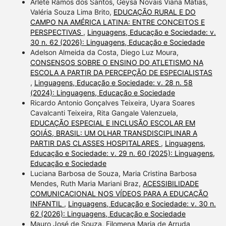
Arlete Ramos dos Santos, Geysa Novais Viana Matias,
Valéria Souza Lima Brito,
EDUCAÇÃO RURAL E DO
CAMPO NA AMÉRICA LATINA: ENTRE CONCEITOS E
PERSPECTIVAS
,
Linguagens, Educação e Sociedade: v.
30 n. 62 (2026): Linguagens, Educação e Sociedade
Adelson Almeida da Costa, Diego Luz Moura,
CONSENSOS SOBRE O ENSINO DO ATLETISMO NA
ESCOLA A PARTIR DA PERCEPÇÃO DE ESPECIALISTAS
,
Linguagens, Educação e Sociedade: v. 28 n. 58
(2024): Linguagens, Educação e Sociedade
Ricardo Antonio Gonçalves Teixeira, Uyara Soares
Cavalcanti Teixeira, Rita Gangale Valenzuela,
EDUCAÇÃO ESPECIAL E INCLUSÃO ESCOLAR EM
GOIÁS, BRASIL: UM OLHAR TRANSDISCIPLINAR A
PARTIR DAS CLASSES HOSPITALARES
,
Linguagens,
Educação e Sociedade: v. 29 n. 60 (2025): Linguagens,
Educação e Sociedade
Luciana Barbosa de Souza, Maria Cristina Barbosa
Mendes, Ruth Maria Mariani Braz,
ACESSIBILIDADE
COMUNICACIONAL NOS VÍDEOS PARA A EDUCAÇÃO
INFANTIL
,
Linguagens, Educação e Sociedade: v. 30 n.
62 (2026): Linguagens, Educação e Sociedade
Mauro José de Souza, Filomena Maria de Arruda