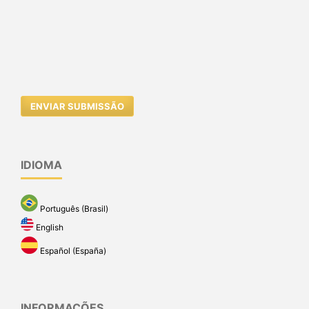
(2025): Linguagens, Educação e Sociedade
<<
<
4
5
6
7
8
9
10
11
12
13
>
>>
Você também pode
iniciar uma pesquisa avançada por
similaridade
para este artigo.
ENVIAR SUBMISSÃO
IDIOMA
Português (Brasil)
English
Español (España)