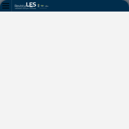
INÍCIO
/
ARQUIVOS
/
N. 37 (2017)
/
Artigos
JOGOS DIDÁTICOS NO ENSINO DE
PORTUGUÊS COMO SEGUNDA
LÍNGUA
ELISA AUGUSTA LOPES COSTA
Universidade Federal do Tocantins
DOI:
https://doi.org/10.26694/les.v1i37.7576
Palavras-chave:
Educação lúdica, educação escolar
indígena, jogos didáticos, leitura, ensino